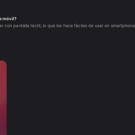
a móvil?
 con pantalla táctil, lo que los hace fáciles de usar en smartphones