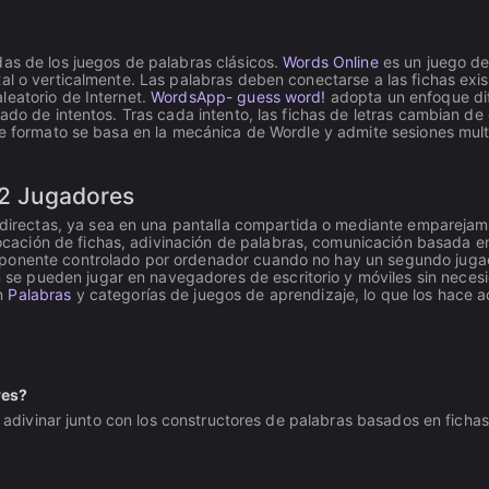
das de los juegos de palabras clásicos.
Words Online
es un juego de 
al o verticalmente. Las palabras deben conectarse a las fichas exis
leatorio de Internet.
WordsApp- guess word!
adopta un enfoque dif
do de intentos. Tras cada intento, las fichas de letras cambian de c
ste formato se basa en la mecánica de Wordle y admite sesiones mul
 2 Jugadores
directas, ya sea en una pantalla compartida o mediante emparejami
ocación de fichas, adivinación de palabras, comunicación basada e
n oponente controlado por ordenador cuando no hay un segundo jug
 se pueden jugar en navegadores de escritorio y móviles sin necesi
on
Palabras
y categorías de juegos de aprendizaje, lo que los hace a
res?
 y adivinar junto con los constructores de palabras basados en ficha