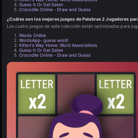
Guess It Or Get Eaten
Crocodile Online - Draw and Guess
¿Cuáles son los mejores juegos de Palabras 2 Jugadores par
Los cuatro juegos de esta colección están optimizados para jugar
Words Online
WordsApp- guess word!
Kitten's Way Home: Word Associations
Guess It Or Get Eaten
Crocodile Online - Draw and Guess