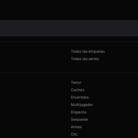
Todas las etiquetas
Todas las series
Terror
Coches
Divertidos
Multijugador
Disparos
Serpiente
Armas
Clic