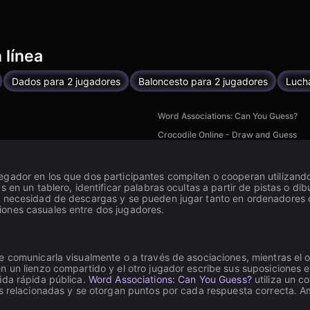
 línea
Dados para 2 jugadores
Baloncesto para 2 jugadores
Luch
Word Associations: Can You Guess?
Crocodile Online - Draw and Guess
gador en los que dos participantes compiten o cooperan utilizando 
en un tablero, identificar palabras ocultas a partir de pistas o dibu
in necesidad de descargas y se pueden jugar tanto en ordenadores
ones casuales entre dos jugadores.
 comunicarla visualmente o a través de asociaciones, mientras el ot
 un lienzo compartido y el otro jugador escribe sus suposiciones e
ida rápida pública.
Word Associations: Can You Guess?
utiliza un c
ras relacionadas y se otorgan puntos por cada respuesta correcta.