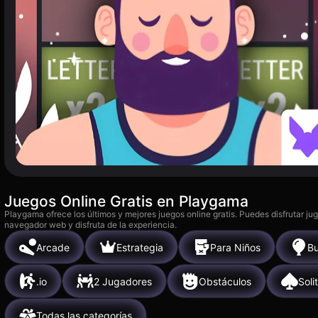
Juegos Online Gratis en Playgama
Playgama ofrece los últimos y mejores juegos online gratis. Puedes disfrutar ju
navegador web y disfruta de la experiencia.
Arcade
Estrategia
Para Niños
Bu
.io
2 Jugadores
Obstáculos
Soli
Todas las categorías