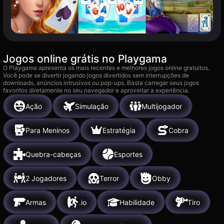
Jogos online grátis no Playgama
O Playgama apresenta os mais recentes e melhores jogos online gratuitos.
Você pode se divertir jogando jogos divertidos sem interrupções de
downloads, anúncios intrusivos ou pop-ups. Basta carregar seus jogos
favoritos diretamente no seu navegador e aproveitar a experiência.
Ação
Simulação
Multijogador
Para Meninos
Estratégia
Cobra
Quebra-cabeças
Esportes
2 Jogadores
Terror
Obby
Armas
.io
Habilidade
Tiro