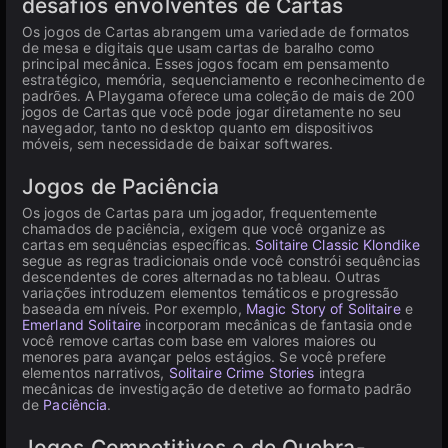
desafios envolventes de Cartas
Os jogos de Cartas abrangem uma variedade de formatos
de mesa e digitais que usam cartas de baralho como
principal mecânica. Esses jogos focam em pensamento
estratégico, memória, sequenciamento e reconhecimento de
padrões. A Playgama oferece uma coleção de mais de 200
jogos de Cartas que você pode jogar diretamente no seu
navegador, tanto no desktop quanto em dispositivos
móveis, sem necessidade de baixar softwares.
Jogos de Paciência
Os jogos de Cartas para um jogador, frequentemente
chamados de paciência, exigem que você organize as
cartas em sequências específicas.
Solitaire Classic Klondike
segue as regras tradicionais onde você constrói sequências
descendentes de cores alternadas no tableau. Outras
variações introduzem elementos temáticos e progressão
baseada em níveis. Por exemplo,
Magic Story of Solitaire
e
Emerland Solitaire
incorporam mecânicas de fantasia onde
você remove cartas com base em valores maiores ou
menores para avançar pelos estágios. Se você prefere
elementos narrativos,
Solitaire Crime Stories
integra
mecânicas de investigação de detetive ao formato padrão
de
Paciência
.
Jogos Competitivos e de Quebra-