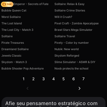
Solitaire Emperor - Secrets of Fate
Solitaire: Relax & Easy
Bubble Queen Cat
Solitaire Crime Stories
Word Solitaire
Will it Crush?
The Lost Island
Pixel Craft - Zombie Apocalypse
The Lost City - Match 3
Brawl Stars Mega Simulator
Solitaire
Solitaire Travel
Pirate Treasures
Pixely - Color by number
Dreamland Solitaire
Nubik: New world
Jewels Classic
Skydom Reforged
Skydom - Match 3
Slime Simulator - ASMR & DIY
Bubble Shooter Pop Adventure
Noob protects the school
1
2
3
4
5
6
7
Afie seu pensamento estratégico com