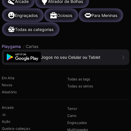
Arcade
Atirador de Bolhas
Engraçados
Ociosos
Para Meninas
Todas as categorias
Playgama
/
Cartas
Jogos no seu Celular ou Tablet
Em Alta
Todas as tags
Novos
Todas as séries
Aleatório
Arcade
Terror
.io
Carro
Ação
Engraçados
Quebra-cabeças
Multijogador