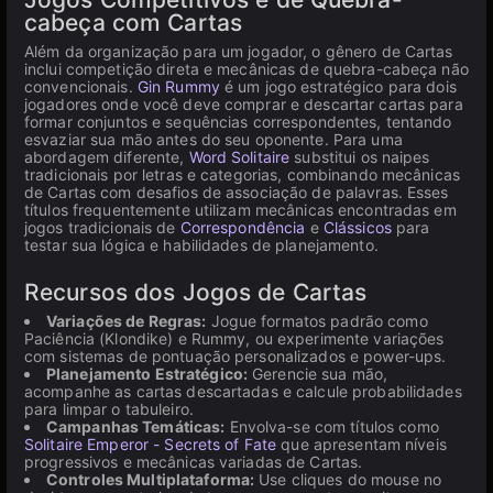
cabeça com Cartas
Além da organização para um jogador, o gênero de Cartas
inclui competição direta e mecânicas de quebra-cabeça não
convencionais.
Gin Rummy
é um jogo estratégico para dois
jogadores onde você deve comprar e descartar cartas para
formar conjuntos e sequências correspondentes, tentando
esvaziar sua mão antes do seu oponente. Para uma
abordagem diferente,
Word Solitaire
substitui os naipes
tradicionais por letras e categorias, combinando mecânicas
de Cartas com desafios de associação de palavras. Esses
títulos frequentemente utilizam mecânicas encontradas em
jogos tradicionais de
Correspondência
e
Clássicos
para
testar sua lógica e habilidades de planejamento.
Recursos dos Jogos de Cartas
Variações de Regras:
Jogue formatos padrão como
Paciência (Klondike) e Rummy, ou experimente variações
com sistemas de pontuação personalizados e power-ups.
Planejamento Estratégico:
Gerencie sua mão,
acompanhe as cartas descartadas e calcule probabilidades
para limpar o tabuleiro.
Campanhas Temáticas:
Envolva-se com títulos como
Solitaire Emperor - Secrets of Fate
que apresentam níveis
progressivos e mecânicas variadas de Cartas.
Controles Multiplataforma:
Use cliques do mouse no