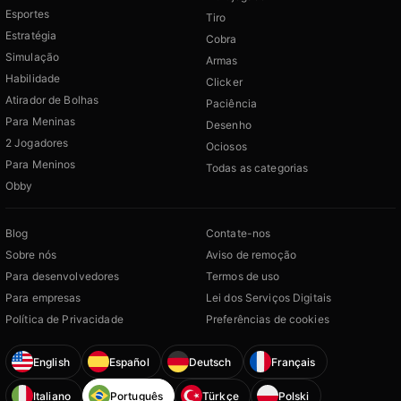
Esportes
Tiro
Estratégia
Cobra
Simulação
Armas
Habilidade
Clicker
Atirador de Bolhas
Paciência
Para Meninas
Desenho
2 Jogadores
Ociosos
Para Meninos
Todas as categorias
Obby
Blog
Contate-nos
Sobre nós
Aviso de remoção
Para desenvolvedores
Termos de uso
Para empresas
Lei dos Serviços Digitais
Política de Privacidade
Preferências de cookies
English
Español
Deutsch
Français
Italiano
Português
Türkçe
Polski