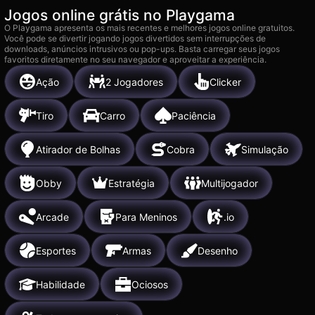
Jogos online grátis no Playgama
O Playgama apresenta os mais recentes e melhores jogos online gratuitos.
Você pode se divertir jogando jogos divertidos sem interrupções de
downloads, anúncios intrusivos ou pop-ups. Basta carregar seus jogos
favoritos diretamente no seu navegador e aproveitar a experiência.
Ação
2 Jogadores
Clicker
Tiro
Carro
Paciência
Atirador de Bolhas
Cobra
Simulação
Obby
Estratégia
Multijogador
Arcade
Para Meninos
.io
Esportes
Armas
Desenho
Habilidade
Ociosos