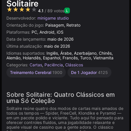
Solitaire
★★★★★
4.1
/ 89 votos
L
Desenvolvedor:
minigame studio
Orientação do jogo:
Paisagem, Retrato
Plataformas:
PC, Android, iOS
Data de lançamento:
maio de 2026
Última atualização:
maio de 2026
Idiomas suportados:
Inglês, Árabe, Azerbaijano, Chinês,
Alemão, Holandês, Espanhol, Francês, Turco, Vietnamita
Categorias:
Cartas
,
Paciência
,
Clássicos
Treinamento Cerebral
1900
De 1 Jogador
4125
Sobre Solitaire: Quatro Clássicos em
uma Só Coleção
Solitaire reúne quatro dos modos de cartas mais amados de
todos os tempos — Spider, FreeCell, Klondike e Pyramid —
em um pacote polido e viciante. Tudo aqui foi pensado para
oferecer controles fluidos, uma jogabilidade relaxante e
aquele visual de cassino que a gente adora. O clássico