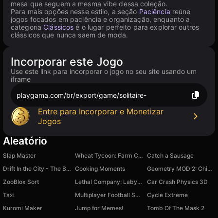
mesa que seguem a mesma vibe dessa coleção.
Para mais opções nesse estilo, a seção
Paciência
reúne
jogos focados em paciência e organização, enquanto a
categoria
Clássicos
é o lugar perfeito para explorar outros
clássicos que nunca saem de moda.
Incorporar este Jogo
Use este link para incorporar o jogo no seu site usando um
iframe
playgama.com/br/export/game/solitaire-
Entre para Incorporar e Monetizar
Jogos
Aleatório
Slap Master
Wheat Tycoon: Farm Clicker
Catch a Sausage
Drift In the City - The Blacklist
Cooking Moments
Geometry MOD 2: Chips and Cola!
ZooBlox Sort
Lethal Company: Labyrinths
Car Crash Physics 3D
Taxi
Multiplayer Football Soccer 3D
Cycle Extreme
Kuromi Maker
Jump for Memes!
Tomb Of The Mask 2