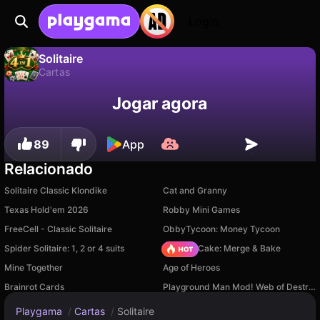
Login
Solitaire
Cartas
Não
Salvar
Salve o progresso!
Solitaire é um jogo de cartas gratuito de minigame studio. Jogue online na Playgama.
Jogar agora
89
App
Relacionado
Solitaire Classic Klondike
Cat and Granny
Texas Hold'em 2026
Robby Mini Games
FreeCell - Classic Solitaire
ObbyTycoon: Money Tycoon
Spider Solitaire: 1, 2 or 4 suits
Piece of Cake: Merge & Bake
Mine Together
Age of Heroes
Brainrot Cards
Playground Man Mod! Web of Destruction!
Playgama
/
Cartas
/
Solitaire