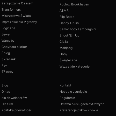
Zarządzanie Czasem
Roblox: Brookhaven
Transformers
ASMR
Mistrzostwa Świata
Flip Bottle
Imprezowe dla 2 graczy
Candy Crush
Logiczne
Samochody Lamborghini
Jewel
Shoot 'Em Up
Warcaby
Ciąża
Capybara clicker
Mahjong
Śnieg
Obby
Skradanki
Świąteczne
Psy
Wszystkie kategorie
67 obby
Blog
Kontakt
O nas
Notice o usunięciu
dla deweloperów
Regulamin
Dla firm
Ustawa o usługach cyfrowych
Polityka prywatności
Preferencje plików cookie