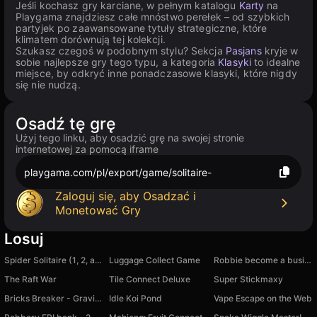
Jeśli kochasz gry karciane, w pełnym katalogu
Karty
na
Playgama znajdziesz całe mnóstwo perełek – od szybkich
partyjek po zaawansowane tytuły strategiczne, które
klimatem dorównują tej kolekcji.
Szukasz czegoś w podobnym stylu? Sekcja
Pasjans
kryje w
sobie najlepsze gry tego typu, a kategoria
Klasyki
to idealne
miejsce, by odkryć inne ponadczasowe klasyki, które nigdy
się nie nudzą.
Osadź tę grę
Użyj tego linku, aby osadzić grę na swojej stronie
internetowej za pomocą iframe
playgama.com/pl/export/game/solitaire-
Zaloguj się, aby Osadzać i
Monetować Gry
Losuj
Spider Solitaire (1, 2, and 4 suits)
Luggage Collect Game
Robbie become a businessman!
The Raft War
Tile Connect Deluxe
Super Stickmaxy
Bricks Breaker - Gravity Balls
Idle Koi Pond
Vape Escape on the Web