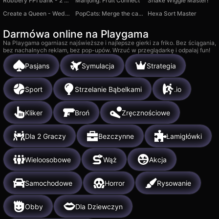
Robbery FPI bank - 2 Players
Mahjong: Fruit Connect
Snake Wiggle Master!
Create a Queen - Wednesday Salon
PopCats: Merge the cats!
Hexa Sort Master
Darmówa online na Playgama
Na Playgama ogarniasz najświeższe i najlepsze gierki za friko. Bez ściągania,
bez nachalnych reklam, bez pop-upów. Wrzuć w przeglądarkę i odpalaj fun!
Pasjans
Symulacja
Strategia
Sport
Strzelanie Bąbelkami
.io
Kliker
Broń
Zręcznościowe
Dla 2 Graczy
Bezczynne
Łamigłówki
Wieloosobowe
Wąż
Akcja
Samochodowe
Horror
Rysowanie
Obby
Dla Dziewczyn