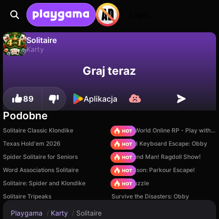
Login
Solitaire
Karty
Solitaire to darmowa gra karty od minigame studio. Zagraj online na Playgama.
Nie
Zapisz
Zapisz postępy!
Graj teraz
89
Aplikacja
Podobne
Solitaire Classic Klondike
Sprunki World Online RP - Play with Friends!
Texas Hold'em 2026
+1 Speed Keyboard Escape: Obby
Spider Solitaire for Seniors
Playground Man! Ragdoll Show!
Word Associations Solitaire
Barry Prison: Parkour Escape!
Solitaire: Spider and Klondike
Arrow Puzzle
Solitaire Tripeaks
Survive the Disasters: Obby
Playgama
/
Karty
/
Solitaire