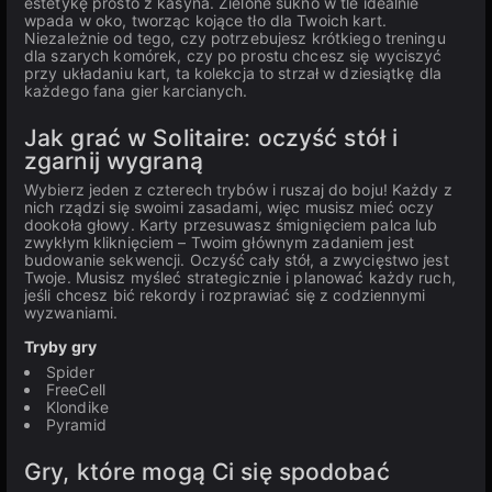
estetykę prosto z kasyna. Zielone sukno w tle idealnie
wpada w oko, tworząc kojące tło dla Twoich kart.
Niezależnie od tego, czy potrzebujesz krótkiego treningu
dla szarych komórek, czy po prostu chcesz się wyciszyć
przy układaniu kart, ta kolekcja to strzał w dziesiątkę dla
każdego fana gier karcianych.
Jak grać w Solitaire: oczyść stół i
zgarnij wygraną
Wybierz jeden z czterech trybów i ruszaj do boju! Każdy z
nich rządzi się swoimi zasadami, więc musisz mieć oczy
dookoła głowy. Karty przesuwasz śmignięciem palca lub
zwykłym kliknięciem – Twoim głównym zadaniem jest
budowanie sekwencji. Oczyść cały stół, a zwycięstwo jest
Twoje. Musisz myśleć strategicznie i planować każdy ruch,
jeśli chcesz bić rekordy i rozprawiać się z codziennymi
wyzwaniami.
Tryby gry
Spider
FreeCell
Klondike
Pyramid
Gry, które mogą Ci się spodobać