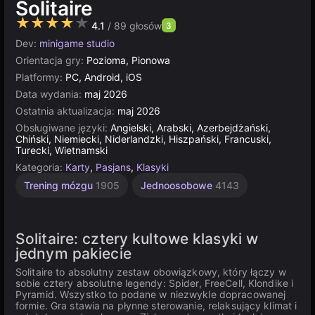
Solitaire
★★★★★
4.1
/ 89 głosów
3
Dev:
minigame studio
Orientacja gry:
Pozioma, Pionowa
Platformy:
PC, Android, iOS
Data wydania:
maj 2026
Ostatnia aktualizacja:
maj 2026
Obsługiwane języki:
Angielski, Arabski, Azerbejdżański,
Chiński, Niemiecki, Niderlandzki, Hiszpański, Francuski,
Turecki, Wietnamski
Kategoria:
Karty
,
Pasjans
,
Klasyki
Trening mózgu
1905
Jednoosobowe
4143
Solitaire: cztery kultowe klasyki w
jednym pakiecie
Solitaire to absolutny zestaw obowiązkowy, który łączy w
sobie cztery absolutne legendy: Spider, FreeCell, Klondike i
Pyramid. Wszystko to podane w niezwykle dopracowanej
formie. Gra stawia na płynne sterowanie, relaksujący klimat i