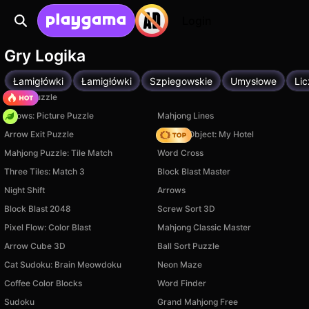
Login
Gry Logika
Łamigłówki
Łamigłówki
Szpiegowskie
Umysłowe
Li
Arrow Puzzle
Arrows: Picture Puzzle
Mahjong Lines
Arrow Exit Puzzle
Hidden Object: My Hotel
Mahjong Puzzle: Tile Match
Word Cross
Three Tiles: Match 3
Block Blast Master
Night Shift
Arrows
Block Blast 2048
Screw Sort 3D
Pixel Flow: Color Blast
Mahjong Classic Master
Arrow Cube 3D
Ball Sort Puzzle
Cat Sudoku: Brain Meowdoku
Neon Maze
Coffee Color Blocks
Word Finder
Sudoku
Grand Mahjong Free