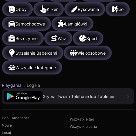
Obby
Kliker
Rysowanie
.io
Samochodowe
Łamigłówki
Bezczynne
Wąż
Sport
Strzelanie Bąbelkami
Wieloosobowe
Wszystkie kategorie
Playgama
/
Logika
Gry na Twoim Telefonie lub Tablecie
Popularne teraz
Wszystkie tagi
Nowe
Wszystkie seria
Losuj