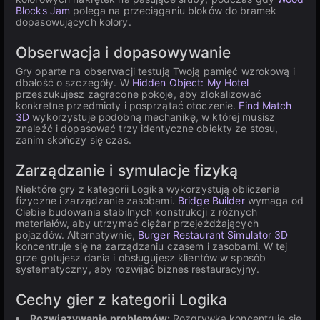
Blocks Jam
polega na przeciąganiu bloków do bramek
dopasowujących kolory.
Obserwacja i dopasowywanie
Gry oparte na obserwacji testują Twoją pamięć wzrokową i
dbałość o szczegóły. W
Hidden Object: My Hotel
przeszukujesz zagracone pokoje, aby zlokalizować
konkretne przedmioty i posprzątać otoczenie.
Find Match
3D
wykorzystuje podobną mechanikę, w której musisz
znaleźć i dopasować trzy identyczne obiekty ze stosu,
zanim skończy się czas.
Zarządzanie i symulacje fizyką
Niektóre gry z kategorii Logika wykorzystują obliczenia
fizyczne i zarządzanie zasobami.
Bridge Builder
wymaga od
Ciebie budowania stabilnych konstrukcji z różnych
materiałów, aby utrzymać ciężar przejeżdżających
pojazdów. Alternatywnie,
Burger Restaurant Simulator 3D
koncentruje się na zarządzaniu czasem i zasobami. W tej
grze gotujesz dania i obsługujesz klientów w sposób
systematyczny, aby rozwijać biznes restauracyjny.
Cechy gier z kategorii Logika
Rozwiązywanie problemów:
Rozgrywka koncentruje się