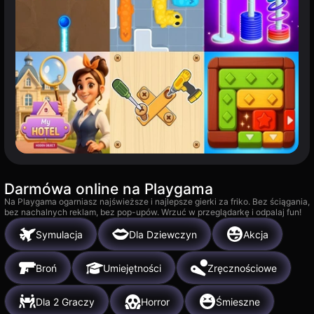
Darmówa online na Playgama
Na Playgama ogarniasz najświeższe i najlepsze gierki za friko. Bez ściągania,
bez nachalnych reklam, bez pop-upów. Wrzuć w przeglądarkę i odpalaj fun!
Symulacja
Dla Dziewczyn
Akcja
Broń
Umiejętności
Zręcznościowe
Dla 2 Graczy
Horror
Śmieszne