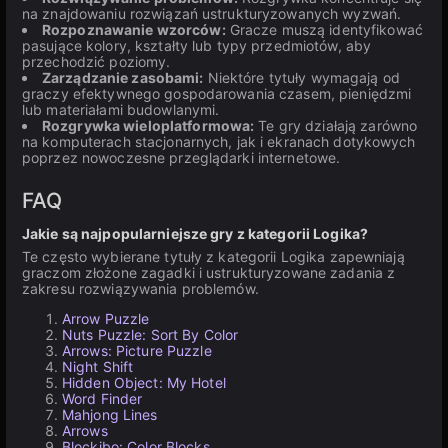
na znajdowaniu rozwiązań ustrukturyzowanych wyzwań.
Rozpoznawanie wzorców:
Gracze muszą identyfikować
pasujące kolory, kształty lub typy przedmiotów, aby
przechodzić poziomy.
Zarządzanie zasobami:
Niektóre tytuły wymagają od
graczy efektywnego gospodarowania czasem, pieniędzmi
lub materiałami budowlanymi.
Rozgrywka wieloplatformowa:
Te gry działają zarówno
na komputerach stacjonarnych, jak i ekranach dotykowych
poprzez nowoczesne przeglądarki internetowe.
FAQ
Jakie są najpopularniejsze gry z kategorii Logika?
Te często wybierane tytuły z kategorii Logika zapewniają
graczom złożone zagadki i ustrukturyzowane zadania z
zakresu rozwiązywania problemów.
Arrow Puzzle
Nuts Puzzle: Sort By Color
Arrows: Picture Puzzle
Night Shift
Hidden Object: My Hotel
Word Finder
Mahjong Lines
Arrows
Blockibo: Color Blocks