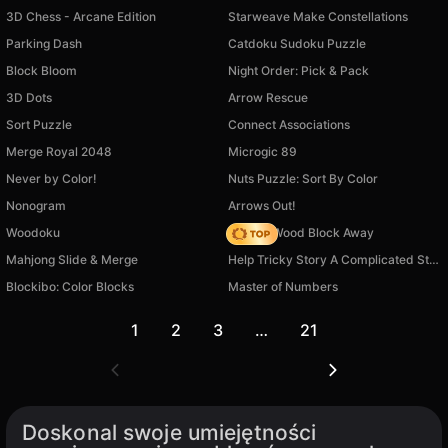
3D Chess - Arcane Edition
Starweave Make Constellations
Parking Dash
Catdoku Sudoku Puzzle
Block Bloom
Night Order: Pick & Pack
3D Dots
Arrow Rescue
Sort Puzzle
Connect Associations
Merge Royal 2048
Microgic 89
Never by Color!
Nuts Puzzle: Sort By Color
Nonogram
Arrows Out!
Woodoku
Tap 3D Wood Block Away
Mahjong Slide & Merge
Help Tricky Story A Complicated Story
Blockibo: Color Blocks
Master of Numbers
1
2
3
…
21
Doskonal swoje umiejętności