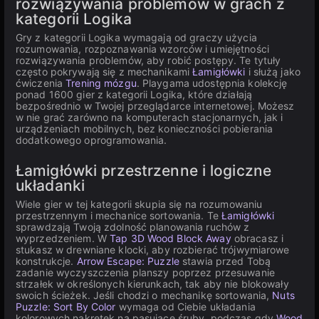
rozwiązywania problemów w grach z
kategorii Logika
Gry z kategorii Logika wymagają od graczy użycia
rozumowania, rozpoznawania wzorców i umiejętności
rozwiązywania problemów, aby robić postępy. Te tytuły
często pokrywają się z mechanikami
Łamigłówki
i służą jako
ćwiczenia
Trening mózgu
. Playgama udostępnia kolekcję
ponad 1600 gier z kategorii Logika, które działają
bezpośrednio w Twojej przeglądarce internetowej. Możesz
w nie grać zarówno na komputerach stacjonarnych, jak i
urządzeniach mobilnych, bez konieczności pobierania
dodatkowego oprogramowania.
Łamigłówki przestrzenne i logiczne
układanki
Wiele gier w tej kategorii skupia się na rozumowaniu
przestrzennym i mechanice sortowania. Te
Łamigłówki
sprawdzają Twoją zdolność planowania ruchów z
wyprzedzeniem. W
Tap 3D Wood Block Away
obracasz i
stukasz w drewniane klocki, aby rozbierać trójwymiarowe
konstrukcje.
Arrow Escape: Puzzle
stawia przed Tobą
zadanie wyczyszczenia planszy poprzez przesuwanie
strzałek w określonych kierunkach, tak aby nie blokowały
swoich ścieżek. Jeśli chodzi o mechanikę sortowania,
Nuts
Puzzle: Sort By Color
wymaga od Ciebie układania
kolorowych nakrętek na pasujące śruby, podczas gdy
Wood