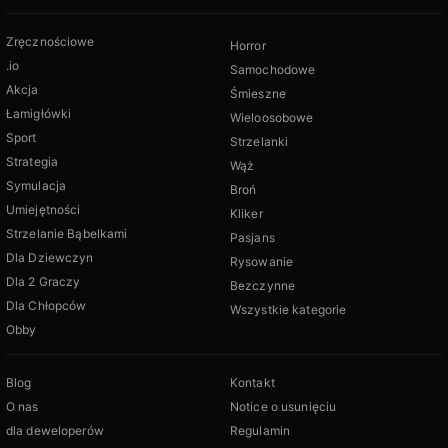
Zręcznościowe
Horror
.io
Samochodowe
Akcja
Śmieszne
Łamigłówki
Wieloosobowe
Sport
Strzelanki
Strategia
Wąż
Symulacja
Broń
Umiejętności
Kliker
Strzelanie Bąbelkami
Pasjans
Dla Dziewczyn
Rysowanie
Dla 2 Graczy
Bezczynne
Dla Chłopców
Wszystkie kategorie
Obby
Blog
Kontakt
O nas
Notice o usunięciu
dla deweloperów
Regulamin