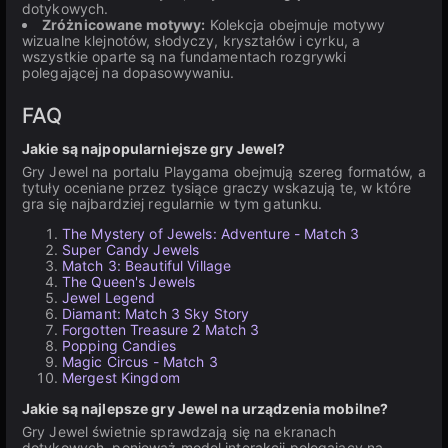
dotykowych.
Zróżnicowane motywy:
Kolekcja obejmuje motywy
wizualne klejnotów, słodyczy, kryształów i cyrku, a
wszystkie oparte są na fundamentach rozgrywki
polegającej na dopasowywaniu.
FAQ
Jakie są najpopularniejsze gry Jewel?
Gry Jewel na portalu Playgama obejmują szereg formatów, a
tytuły oceniane przez tysiące graczy wskazują te, w które
gra się najbardziej regularnie w tym gatunku.
The Mystery of Jewels: Adventure - Match 3
Super Candy Jewels
Match 3: Beautiful Village
The Queen's Jewels
Jewel Legend
Diamant: Match 3 Sky Story
Forgotten Treasure 2 Match 3
Popping Candies
Magic Circus - Match 3
Mergest Kingdom
Jakie są najlepsze gry Jewel na urządzenia mobilne?
Gry Jewel świetnie sprawdzają się na ekranach
dotykowych, ponieważ model interakcji polegający na