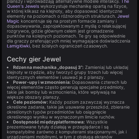
planszy i wprowadzają alternatywne modele interakcji.
The
Queen's Jewels
wykorzystuje mechanikę opartą na fizyce,
w której klikasz na klejnoty, aby dopasować identyczne
elementy na poziomach o różnorodnych strukturach.
Jewel
Magic
koncentruje się na prostym formacie zamiany i
dopasowywania, zaprojektowanym z myślą o relaksującej
rozgrywce, gdzie głównym celem jest gromadzenie
punktów na kolejnych poziomach. Te gry są odpowiednie
dla graczy preferujących mniej wymagające doświadczenia
Łamigłówki
, bez ścisłych ograniczeń czasowych.
Cechy gier Jewel
Rdzenna mechanika „dopasuj 3”:
Zamieniaj lub układaj
klejnoty w rzędzie, aby tworzyć grupy trzech lub więcej
identycznych elementów i usuwać je z planszy.
Power-upy i wzmocnienia:
Dopasowania czterech lub
więcej elementów często generują specjalne przedmioty,
takie jak bomby lub wzmocnienia, które wpływają na
większe obszary planszy.
Cele poziomów:
Każdy poziom zazwyczaj wyznacza
określone zadania, takie jak usuwanie przeszkód, zbieranie
określonych typów przedmiotów lub osiągnięcie
określonego wyniku w wyznaczonym limicie ruchów.
Dostępność międzyplatformowa:
Wszystkie
prezentowane tytuły działają w przeglądarce i są
kompatybilne zarówno z komputerami stacjonarnymi, jak i
urządzeniami mobilnymi, w tym z obsługą ekranów