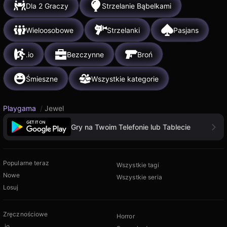
Dla 2 Graczy
Strzelanie Bąbelkami
Wieloosobowe
Strzelanki
Pasjans
.io
Bezczynne
Broń
Śmieszne
Wszystkie kategorie
Playgama
/
Jewel
Gry na Twoim Telefonie lub Tablecie
Popularne teraz
Wszystkie tagi
Nowe
Wszystkie seria
Losuj
Zręcznościowe
Horror
.io