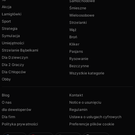
Samochodowe
Akcja
Śmieszne
Łamigłówki
Wieloosobowe
Sport
Strzelanki
Strategia
Wąż
Symulacja
Broń
Umiejętności
Kliker
Strzelanie Bąbelkami
Pasjans
Dla Dziewczyn
Rysowanie
Dla 2 Graczy
Bezczynne
Dla Chłopców
Wszystkie kategorie
Obby
Blog
Kontakt
O nas
Notice o usunięciu
dla deweloperów
Regulamin
Dla firm
Ustawa o usługach cyfrowych
Polityka prywatności
Preferencje plików cookie