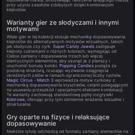
przy użyciu zasobów zdobytych dzięki kombinacjom
klejnotów.
Warianty gier ze słodyczami i innymi
motywami
Wiele gier w tej kolekcji stosuje mechanikę dopasowywania
klejnotów do alternatywnych motywów wizualnych, takich
jak słodycze czy cyrk.
Super Candy Jewels
zastępuje
klejnoty cukierkami o różnych kolorach, wymagając od
Ciebie zamiany i dopasowania trzech lub więcej
identycznych elementów, aby usunąć je z planszy i
uruchomić bonusy kombi.
Popping Candies
podąża za
podobną strukturą, rzucając wyzwanie osiągnięcia
określonych celów w ramach ograniczonej liczby ruchów.
Magic Circus - Match 3
wprowadza motyw cyrkowy z
mechaniką dopasowywania kryształów, celami polegającymi
na usuwaniu przeszkód i specjalnymi efektami kombinacji.
Te warianty zachowują standardową pętlę rozgrywki
Kolorowe
, oferując przy tym odmienne wrażenia wizualne i
strukturalne.
Gry oparte na fizyce i relaksujące
dopasowywanie
Niektóre tytuły odchodzą od formatu zamiany elementów na