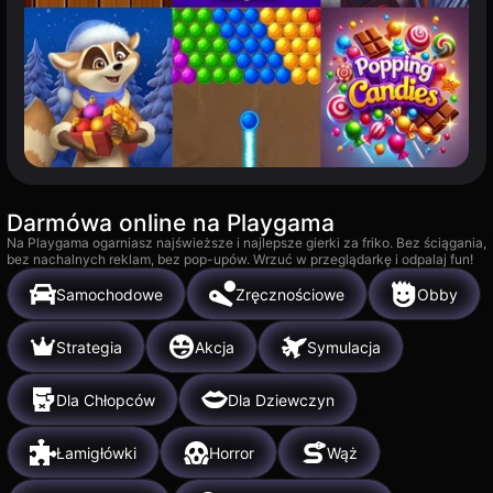
Darmówa online na Playgama
Na Playgama ogarniasz najświeższe i najlepsze gierki za friko. Bez ściągania,
bez nachalnych reklam, bez pop-upów. Wrzuć w przeglądarkę i odpalaj fun!
Samochodowe
Zręcznościowe
Obby
Strategia
Akcja
Symulacja
Dla Chłopców
Dla Dziewczyn
Łamigłówki
Horror
Wąż