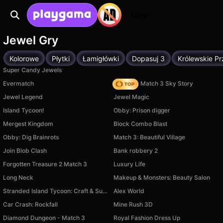
Login
Jewel Gry
Kolorowe
Płytki
Łamigłówki
Dopasuj 3
Królewskie P
Super Candy Jewels
Evermatch
Diamant: Match 3 Sky Story
Jewel Legend
Jewel Magic
Island Tycoon!
Obby: Prison digger
Mergest Kingdom
Block Combo Blast
Obby: Dig Brainrots
Match 3: Beautiful Village
Join Blob Clash
Bank robbery 2
Forgotten Treasure 2 Match 3
Luxury Life
Long Neck
Makeup & Monsters: Beauty Salon
Stranded Island Tycoon: Craft & Survival
Alex World
Car Crash: Rockfall
Mine Rush 3D
Diamond Dungeon - Match 3
Royal Fashion Dress Up