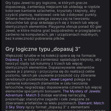
Gry typu Jewel to gry logiczne, w których gracze
dopasowują, zamieniają miejscami lub układają w rzędzie
kolorowe kamienie szlachetne, kryształy i klejnoty, aby
czyścić planszę, realizować cele lub zdobywać punkty.
Główna mechanika polega zazwyczaj na tworzeniu
łańcuchów lub grup składających się z trzech lub więcej
identycznych elementów. Playgama oferuje ponad 60 gier
Jewel, w które można grać bezpośrednio w przeglądarce
zarówno na komputerach, jak i urządzeniach mobilnych,
bez konieczności pobierania plików.
Gry logiczne typu „dopasuj 3”
Większość tytułów w tej kolekcji opiera się na formacie
Dopasuj 3
, w którym zamieniasz sąsiadujące klejnoty, aby
tworzyć rzędy lub kolumny z trzech lub więcej
identycznych elementów. Dopasowywanie elementów
usuwa je z planszy i przyczynia się do realizacji celów
poziomu, takich jak usuwanie przeszkód czy zbieranie
określonych przedmiotów.
Jewel Legend
polega na
zamianie kolorowych diamentów w celu tworzenia
łańcuchów, nagradzając dopasowania czterech lub więcej
elementów specjalnymi bonusami.
The Mystery of Jewels:
Adventure - Match 3
dodaje warstwę narracyjną,
prezentując starożytne zagadki i cele związane ze
zbieraniem artefaktów na wielu poziomach.
Diamant: Match
3 Sky Story
łączy format „dopasuj 3” z elementami
budowania miasta, umożliwiając tworzenie latającego miasta