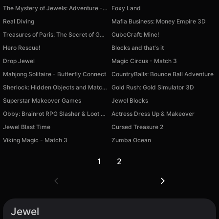
The Mystery of Jewels: Adventure - Match 3
Foxy Land
Real Diving
Mafia Business: Money Empire 3D
Treasures of Paris: The Secret of Gems - Match 3
CubeCraft: Mine!
Hero Rescue!
Blocks and that's it
Drop Jewel
Magic Circus - Match 3
Mahjong Solitaire - Butterfly Connect
CountryBalls: Bounce Ball Adventure
Sherlock: Hidden Objects and Match-3 Puzzles
Gold Rush: Gold Simulator 3D
Superstar Makeover Games
Jewel Blocks
Obby: Brainrot RPG Slasher & Loot Adventure
Actress Dress Up & Makeover
Jewel Blast Time
Cursed Treasure 2
Viking Magic - Match 3
Zumba Ocean
1
2
Jewel