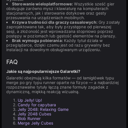
Sterowanie wieloplatformowe:
Wszystkie sześć gier
obsługuje zarówno mysz i klawiaturę na komputerach
stacjonarnych, jak i sterowanie dotykowe oraz gesty
przesuwania na urządzeniach mobilnych.
Krzywa trudności dla graczy casualowych:
Gry zostały
zaprojektowane tak, aby były przystępne od pierwszej
sesji, a złożoność jest wprowadzana stopniowo poprzez
postępy w poziomach lub gęstość elementów na planszy.
Brak wymogu pobierania:
Każdy tytuł działa w
przeglądarce, dzięki czemu jest od razu grywalny bez
instalacji na dowolnym obsługiwanym urządzeniu.
FAQ
Jakie są najpopularniejsze Galaretki?
Galaretki obejmują kilka formatów — od łamigłówek typu
merge po gry typu runner oparte na fizyce — a najbardziej
rozpoznawalne tytuły łączą znane formuły zagadek z
dynamiczną, miękką reakcją wizualną.
Up Jelly! Up!
Candy for capybara
Jelly 2048: Relaxing Game
Jelly 2048 Cubes
Blob Runner
Merge Jelly Cubes