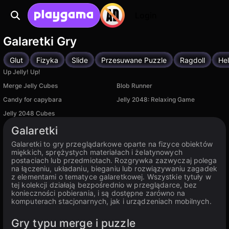
Login
Galaretki Gry
Glut
Fizyka
Slide
Przesuwane Puzzle
Ragdoll
He
Up Jelly! Up!
Merge Jelly Cubes
Blob Runner
Candy for capybara
Jelly 2048: Relaxing Game
Jelly 2048 Cubes
Galaretki
Galaretki to gry przeglądarkowe oparte na fizyce obiektów
miękkich, sprężystych materiałach i żelatynowych
postaciach lub przedmiotach. Rozgrywka zazwyczaj polega
na łączeniu, układaniu, bieganiu lub rozwiązywaniu zagadek
z elementami o tematyce galaretkowej. Wszystkie tytuły w
tej kolekcji działają bezpośrednio w przeglądarce, bez
konieczności pobierania, i są dostępne zarówno na
komputerach stacjonarnych, jak i urządzeniach mobilnych.
Gry typu merge i puzzle