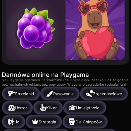
Darmówa online na Playgama
Na Playgama ogarniasz najświeższe i najlepsze gierki za friko. Bez ściągania,
bez nachalnych reklam, bez pop-upów. Wrzuć w przeglądarkę i odpalaj fun!
Strzelanki
Rysowanie
Zręcznościowe
Horror
Kliker
Umiejętności
.io
Strategia
Dla Chłopców