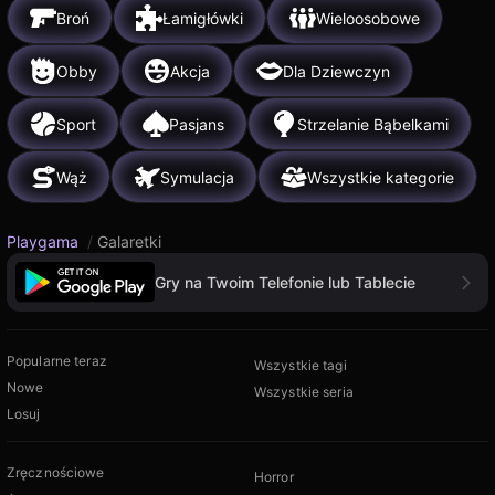
Broń
Łamigłówki
Wieloosobowe
Obby
Akcja
Dla Dziewczyn
Sport
Pasjans
Strzelanie Bąbelkami
Wąż
Symulacja
Wszystkie kategorie
Playgama
/
Galaretki
Gry na Twoim Telefonie lub Tablecie
Popularne teraz
Wszystkie tagi
Nowe
Wszystkie seria
Losuj
Zręcznościowe
Horror