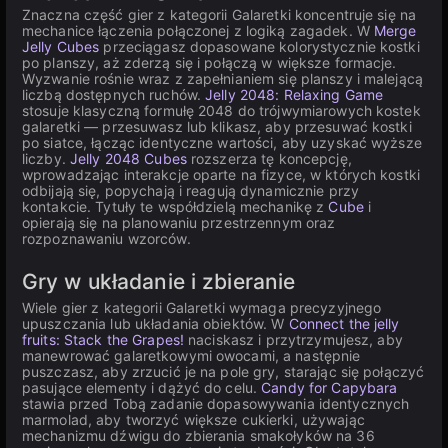
Znaczna część gier z kategorii Galaretki koncentruje się na
mechanice łączenia połączonej z logiką zagadek. W
Merge
Jelly Cubes
przeciągasz dopasowane kolorystycznie kostki
po planszy, aż zderzą się i połączą w większe formacje.
Wyzwanie rośnie wraz z zapełnianiem się planszy i malejącą
liczbą dostępnych ruchów.
Jelly 2048: Relaxing Game
stosuje klasyczną formułę 2048 do trójwymiarowych kostek
galaretki — przesuwasz lub klikasz, aby przesuwać kostki
po siatce, łącząc identyczne wartości, aby uzyskać wyższe
liczby.
Jelly 2048 Cubes
rozszerza tę koncepcję,
wprowadzając interakcje oparte na fizyce, w których kostki
odbijają się, popychają i reagują dynamicznie przy
kontakcie. Tytuły te współdzielą mechanikę z
Cube
i
opierają się na planowaniu przestrzennym oraz
rozpoznawaniu wzorców.
Gry w układanie i zbieranie
Wiele gier z kategorii Galaretki wymaga precyzyjnego
upuszczania lub układania obiektów. W
Connect the jelly
fruits: Stack the Grapes!
naciskasz i przytrzymujesz, aby
manewrować galaretkowymi owocami, a następnie
puszczasz, aby zrzucić je na pole gry, starając się połączyć
pasujące elementy i dążyć do celu.
Candy for Capybara
stawia przed Tobą zadanie dopasowywania identycznych
marmolad, aby tworzyć większe cukierki, używając
mechanizmu dźwigu do zbierania smakołyków na 36