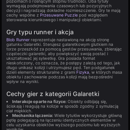
poziomach o rosnącym stopniu trudności. Oba tytuły
wymagają podejmowania czasowych lub pozycyjnych
decyzji i nagradzają dokładne rozmieszczenie. Gry te mają
cechy wspólne z
Przesuwane Puzzle
pod względem
sterowania kierunkowego i manipulacji obiektami.
Gry typu runner i akcja
Blob Runner
reprezentuje nastawioną na akcję stronę
gatunku Galaretki. Sterujesz galaretkowym glutkiem na
torze przeszkód za pomocą gestów przesuwania, zbierając
cząsteczki galaretki, aby powiększyć swoją postać i
ukształtować jej sylwetkę. Gra posiada format
nieskończony, co oznacza, że postępy zależą od tego, jak
długo unikasz kolizji i utrzymujesz pęd. Ten podgatunek
dzieli elementy strukturalne z grami
Fizyka
, w których masa
obiektu i zachowanie podczas kolizji mają bezpośredni
wpływ na wyniki.
Cechy gier z kategorii Galaretki
Interakcje oparte na fizyce:
Obiekty odbijają się,
ściskają i reagują na kolizje w sposób zgodny z symulacją
ciał miękkich.
Mechanika łączenia:
Wiele tytułów wykorzystuje główną
pętlę polegającą na łączeniu identycznych elementów w
celu uzyskania obiektów wyższego poziomu lub wyższych
wyników.