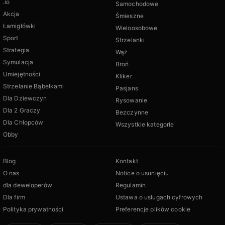
.io
Samochodowe
Akcja
Śmieszne
Łamigłówki
Wieloosobowe
Sport
Strzelanki
Strategia
Wąż
Symulacja
Broń
Umiejętności
Kliker
Strzelanie Bąbelkami
Pasjans
Dla Dziewczyn
Rysowanie
Dla 2 Graczy
Bezczynne
Dla Chłopców
Wszystkie kategorie
Obby
Blog
Kontakt
O nas
Notice o usunięciu
dla deweloperów
Regulamin
Dla firm
Ustawa o usługach cyfrowych
Polityka prywatności
Preferencje plików cookie