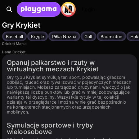
Login
Gry Krykiet
Baseball
Kręgle
Piłka Nożna
Golf
Badminton
Hok
Cricket Mania
Hand Cricket
Opanuj pałkarstwo i rzuty w
wirtualnych meczach Krykiet
Gry typu Krykiet symulują ten sport, pozwalając graczom
odbijać, rzucać oraz rywalizować w pojedynczych meczach
lub turniejach. Możesz zarządzać drużynami, walczyć o jak
największą liczbę punktów lub grać w mniej zobowiązujące
warianty tej dyscypliny. Wszystkie tytuły w tej kolekcji
działają w przeglądarce i można w nie grać bezpośrednio
na komputerach stacjonarnych oraz urządzeniach
mobilnych.
Symulacje sportowe i tryby
wieloosobowe