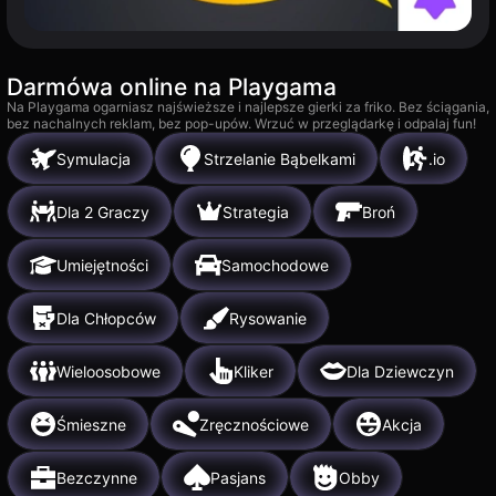
Darmówa online na Playgama
Na Playgama ogarniasz najświeższe i najlepsze gierki za friko. Bez ściągania,
bez nachalnych reklam, bez pop-upów. Wrzuć w przeglądarkę i odpalaj fun!
Symulacja
Strzelanie Bąbelkami
.io
Dla 2 Graczy
Strategia
Broń
Umiejętności
Samochodowe
Dla Chłopców
Rysowanie
Wieloosobowe
Kliker
Dla Dziewczyn
Śmieszne
Zręcznościowe
Akcja
Bezczynne
Pasjans
Obby