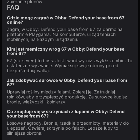
zbieranie plonów
FAQ
Gdzie mogę zagrać w Obby: Defend your base from 67
online?
Zagraj w Obby: Defend your base from 67 za darmo na
platformie Playgama. Na komputerze, urządzeniach
mobilnych, na każdym urządzeniu.
Kim jest memiczny wróg 67 w Obby: Defend your base
from 67?
67 (six seven) to boss. Jest twardszy niż zwykłe zombie. To
ostateczne wyzwanie. Wymaksuj swoje obrony przed
bezpośrednią walką.
Jak zdobywać surowce w Obby: Defend your base from
67?
Uprawiaj rośliny między falami. Zbieraj je. Zatrudniaj
rolników, aby przyspieszyć produkcję. Za surowce kupisz
bronie, wieżyczki i żołnierzy.
Co znajduje się w skrzyniach z łupami w Obby: Defend
your base from 67?
Losowe nagrody. Bronie, rzadkie przedmioty, materiały do
ulepszeń. Otwieraj skrzynie po falach. Lepsze łupy to
silniejsza obrona.