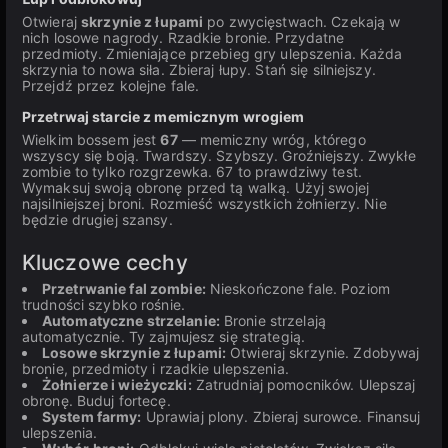
Otwieraj
skrzynie z łupami
po zwycięstwach. Czekają w
nich losowe nagrody. Rzadkie bronie. Przydatne
przedmioty. Zmieniające przebieg gry ulepszenia. Każda
skrzynia to nowa siła. Zbieraj łupy. Stań się silniejszy.
Przejdź przez kolejne fale.
Przetrwaj starcie z memicznym wrogiem
Wielkim bossem jest
67
— memiczny wróg, którego
wszyscy się boją. Twardszy. Szybszy. Groźniejszy. Zwykłe
zombie to tylko rozgrzewka. 67 to prawdziwy test.
Wymaksuj swoją obronę przed tą walką. Użyj swojej
najsilniejszej broni. Rozmieść wszystkich żołnierzy. Nie
będzie drugiej szansy.
Kluczowe cechy
Przetrwanie fal zombie:
Nieskończone fale. Poziom
trudności szybko rośnie.
Automatyczne strzelanie:
Bronie strzelają
automatycznie. Ty zajmujesz się strategią.
Losowe skrzynie z łupami:
Otwieraj skrzynie. Zdobywaj
bronie, przedmioty i rzadkie ulepszenia.
Żołnierze i wieżyczki:
Zatrudniaj pomocników. Ulepszaj
obronę. Buduj fortecę.
System farmy:
Uprawiaj plony. Zbieraj surowce. Finansuj
ulepszenia.