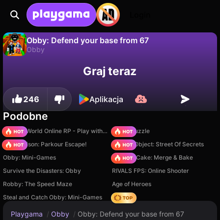
Login
Obby: Defend your base from 67
Obby
Nie
Zapisz
Zapisz postępy!
Obby: Defend your base from 67 to darmowa gra obby od Universe 25. Zagraj online na Playgama.
Graj teraz
246
Aplikacja
Podobne
Sprunki World Online RP - Play with Friends!
Arrow Puzzle
Barry Prison: Parkour Escape!
Hidden Object: Street Of Secrets
Obby: Mini-Games
Piece of Cake: Merge & Bake
Survive the Disasters: Obby
RIVALS FPS: Online Shooter
Robby: The Speed Maze
Age of Heroes
Steal and Catch Obby: Mini-Games
Hedgies
Playgama
/
Obby
/
Obby: Defend your base from 67