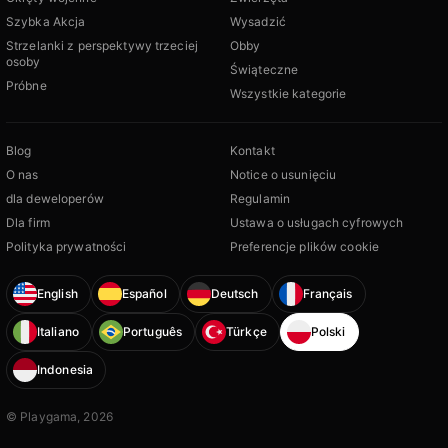
Szybka Akcja
Wysadzić
Strzelanki z perspektywy trzeciej
Obby
osoby
Świąteczne
Próbne
Wszystkie kategorie
Blog
Kontakt
O nas
Notice o usunięciu
dla deweloperów
Regulamin
Dla firm
Ustawa o usługach cyfrowych
Polityka prywatności
Preferencje plików cookie
English
Español
Deutsch
Français
Italiano
Português
Türkçe
Polski
Indonesia
© Playgama, 2026