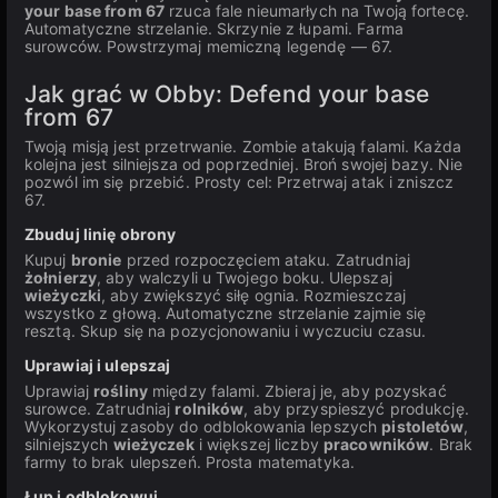
your base from 67
rzuca fale nieumarłych na Twoją fortecę.
Automatyczne strzelanie. Skrzynie z łupami. Farma
surowców. Powstrzymaj memiczną legendę — 67.
Jak grać w Obby: Defend your base
from 67
Twoją misją jest przetrwanie. Zombie atakują falami. Każda
kolejna jest silniejsza od poprzedniej. Broń swojej bazy. Nie
pozwól im się przebić. Prosty cel: Przetrwaj atak i zniszcz
67.
Zbuduj linię obrony
Kupuj
bronie
przed rozpoczęciem ataku. Zatrudniaj
żołnierzy
, aby walczyli u Twojego boku. Ulepszaj
wieżyczki
, aby zwiększyć siłę ognia. Rozmieszczaj
wszystko z głową. Automatyczne strzelanie zajmie się
resztą. Skup się na pozycjonowaniu i wyczuciu czasu.
Uprawiaj i ulepszaj
Uprawiaj
rośliny
między falami. Zbieraj je, aby pozyskać
surowce. Zatrudniaj
rolników
, aby przyspieszyć produkcję.
Wykorzystuj zasoby do odblokowania lepszych
pistoletów
,
silniejszych
wieżyczek
i większej liczby
pracowników
. Brak
farmy to brak ulepszeń. Prosta matematyka.
Łup i odblokowuj