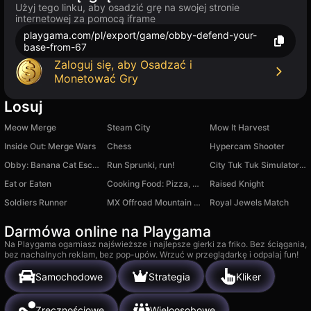
Użyj tego linku, aby osadzić grę na swojej stronie
internetowej za pomocą iframe
playgama.com/pl/export/game/obby-defend-your-
base-from-67
Zaloguj się, aby Osadzać i
Monetować Gry
Losuj
Meow Merge
Steam City
Mow It Harvest
Inside Out: Merge Wars
Chess
Hypercam Shooter
Obby: Banana Cat Escapes from the Hospital
Run Sprunki, run!
City Tuk Tuk Simulator: Racing Game 3D
Eat or Eaten
Cooking Food: Pizza, Cake & Ice Cream for Kids
Raised Knight
Soldiers Runner
MX Offroad Mountain Bike
Royal Jewels Match
Darmówa online na Playgama
Na Playgama ogarniasz najświeższe i najlepsze gierki za friko. Bez ściągania,
bez nachalnych reklam, bez pop-upów. Wrzuć w przeglądarkę i odpalaj fun!
Samochodowe
Strategia
Kliker
Zręcznościowe
Wieloosobowe