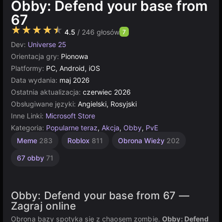
Obby: Defend your base from
67
★★★★★
4.5
/ 246 głosów
7
Dev:
Universe 25
Orientacja gry:
Pionowa
Platformy:
PC, Android, iOS
Data wydania:
maj 2026
Ostatnia aktualizacja:
czerwiec 2026
Obsługiwane języki:
Angielski, Rosyjski
Inne Linki:
Microsoft Store
Kategoria:
Popularne teraz
,
Akcja
,
Obby
,
PvE
Meme
283
Roblox
811
Obrona Wieży
202
67 obby
71
Obby: Defend your base from 67 —
Zagraj online
Obrona bazy spotyka się z chaosem zombie.
Obby: Defend