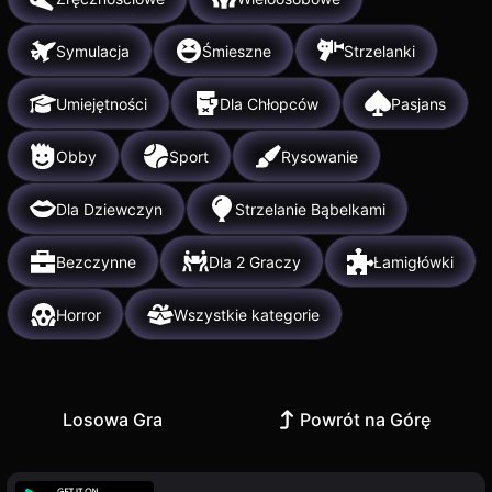
Symulacja
Śmieszne
Strzelanki
Umiejętności
Dla Chłopców
Pasjans
Obby
Sport
Rysowanie
Dla Dziewczyn
Strzelanie Bąbelkami
Bezczynne
Dla 2 Graczy
Łamigłówki
Horror
Wszystkie kategorie
Losowa Gra
Powrót na Górę