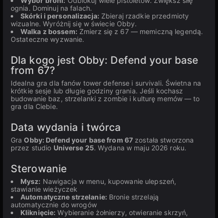
Wybór broni:
Odblokuj wiele pistoletów. Zwiększ siłę
ognia. Dominuj na falach.
Skórki i personalizacja:
Zbieraj rzadkie przedmioty
wizualne. Wyróżnij się w świecie Obby.
Walka z bossem:
Zmierz się z 67 — memiczną legendą.
Ostateczne wyzwanie.
Dla kogo jest Obby: Defend your base
from 67?
Idealna gra dla fanów tower defense i survivali. Świetna na
krótkie sesje lub długie godziny grania. Jeśli kochasz
budowanie baz, strzelanki z zombie i kulturę memów — to
gra dla Ciebie.
Data wydania i twórca
Gra
Obby: Defend your base from 67
została stworzona
przez studio
Universe 25
. Wydana w maju 2026 roku.
Sterowanie
Mysz:
Nawigacja w menu, kupowanie ulepszeń,
stawianie wieżyczek
Automatyczne strzelanie:
Bronie strzelają
automatycznie do wrogów
Kliknięcie:
Wybieranie żołnierzy, otwieranie skrzyń,