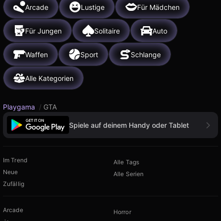
Arcade
Lustige
Für Mädchen
Für Jungen
Solitaire
Auto
Waffen
Sport
Schlange
Alle Kategorien
Playgama
/
GTA
Spiele auf deinem Handy oder Tablet
Im Trend
Alle Tags
Neue
Alle Serien
Zufällig
Arcade
Horror