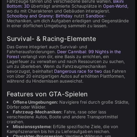
Fahrzeuge fahren und verschiedene Berufe wählen.
Bikini
Bottom: 3D
überträgt animierte Schauplätze in
Open-World
,
wo du mit Charakteren und Gebäuden interagierst.
Schoolboy and Granny: Birthday
nutzt
Sandbox
-
Mechaniken, um dich Aufgaben erledigen und Gegenstände
in einer dörflichen Umgebung sammeln zu lassen.
Survival- & Racing-Elemente
Das Genre integriert auch Survival- und
Fahrherausforderungen.
Deer Cannibal: 99 Nights in the
Forest
verlangt von dir, eine Basis zu errichten, ein
Lagerfeuer zu verwalten und nach Ressourcen zu suchen,
um zu überleben. Wenn du Fahrzeugmechaniken
bevorzugst, beinhaltet
Dangerous race for two
das Fahren
von über 20 einzigartigen Autos auf erhöhten Plattformen,
während du Hindernissen ausweichst.
Features von GTA-Spielen
Offene Umgebungen:
Navigiere frei durch große Städte,
Dörfer oder Wälder.
Fahrzeug-Mechaniken:
Fahre, rase oder lass
verschiedene Autos, Boote und andere Transportmittel
crashen.
Missionssysteme:
Erfülle spezifische Ziele, die von
Kampfszenarien bis hin zu Lieferaufgaben reichen.
Charakter-Progression:
Verdiene Währung, um