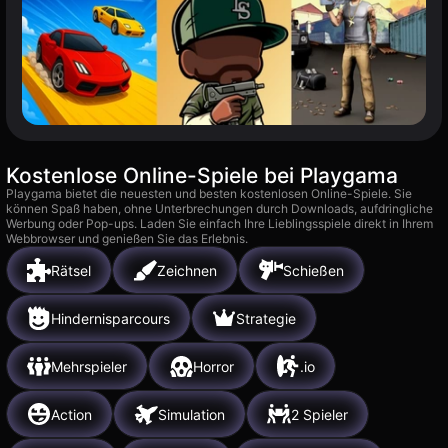
Kostenlose Online-Spiele bei Playgama
Playgama bietet die neuesten und besten kostenlosen Online-Spiele. Sie
können Spaß haben, ohne Unterbrechungen durch Downloads, aufdringliche
Werbung oder Pop-ups. Laden Sie einfach Ihre Lieblingsspiele direkt in Ihrem
Webbrowser und genießen Sie das Erlebnis.
Rätsel
Zeichnen
Schießen
Hindernisparcours
Strategie
Mehrspieler
Horror
.io
Action
Simulation
2 Spieler