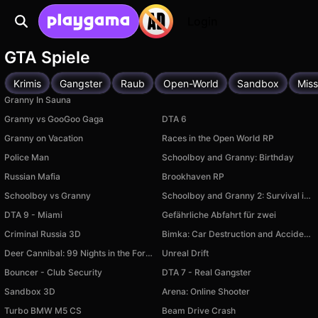
Login
GTA Spiele
Krimis
Gangster
Raub
Open-World
Sandbox
Miss
Granny In Sauna
Granny vs GooGoo Gaga
DTA 6
Granny on Vacation
Races in the Open World RP
Police Man
Schoolboy and Granny: Birthday
Russian Mafia
Brookhaven RP
Schoolboy vs Granny
Schoolboy and Granny 2: Survival in the Forest
DTA 9 - Miami
Gefährliche Abfahrt für zwei
Criminal Russia 3D
Bimka: Car Destruction and Accident Simulator
Deer Cannibal: 99 Nights in the Forest
Unreal Drift
Bouncer - Club Security
DTA 7 - Real Gangster
Sandbox 3D
Arena: Online Shooter
Turbo BMW M5 CS
Beam Drive Crash