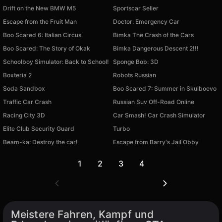
Drift on the New BMW M5
Sportscar Seller
Escape from the Fruit Man
Doctor: Emergency Car
Boo Scared 6: Italian Circus
Bimka The Crash of the Cars
Boo Scared: The Story of Okak
Bimka Dangerous Descent 2!!!
Schoolboy Simulator: Back to School!
Sponge Bob: 3D
Boxteria 2
Robots Russian
Soda Sandbox
Boo Scared 7: Summer in Skulboevo
Traffic Car Crash
Russian Suv Off-Road Online
Racing City 3D
Car Smash! Car Crash Simulator
Elite Club Security Guard
Turbo
Beam-ka: Destroy the car!
Escape from Barry's Jail Obby
1
2
3
4
Meistere Fahren, Kampf und