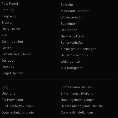
Paw Patrol
Solitaire
Rettung
Minecraft-Shooter
Flugzeug
Wütende Action
Traktor
Badminton
Unity Online
Dekoration
Ziel
Geometry Dash
Gehirntraining
Schurkenhafte
Geister
Kleine große Schlangen
Einzelspieler Horror
Hindernisparcours
Dungeon
Weihnachten
Detektiv
Alle Kategorien
Fidget Spinner
Blog
Kontaktieren Sie uns
Über uns
Entfernungsmitteilung
Für Entwickler
Nutzungsbedingungen
Für Geschäftskunden
Gesetz über digitale Dienste
Datenschutzrichtlinie
Cookie-Einstellungen