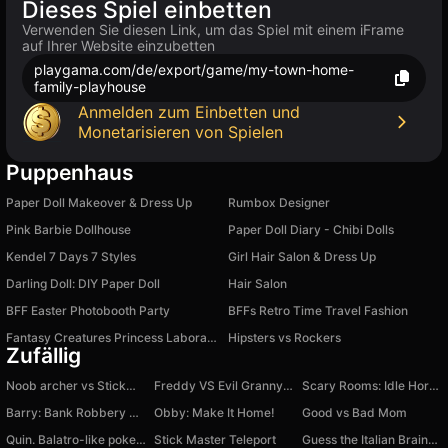
Dieses Spiel einbetten
Verwenden Sie diesen Link, um das Spiel mit einem iFrame
auf Ihrer Website einzubetten
playgama.com/de/export/game/my-town-home-
family-playhouse
Anmelden zum Einbetten und
Monetarisieren von Spielen
Puppenhaus
Paper Doll Makeover & Dress Up
Rumbox Designer
Pink Barbie Dollhouse
Paper Doll Diary - Chibi Dolls
Kendel 7 Days 7 Styles
Girl Hair Salon & Dress Up
Darling Doll: DIY Paper Doll
Hair Salon
BFF Easter Photobooth Party
BFFs Retro Time Travel Fashion
Fantasy Creatures Princess Laboratory
Hipsters vs Rockers
Zufällig
Noob archer vs Stickman Zombie: zombie shooter
Freddy VS Evil Granny Shooter Rush
Scary Rooms: Idle Horror
Barry: Bank Robbery Robux!
Obby: Make It Home!
Good vs Bad Mom
Quin. Balatro-like poker-solitaire
Stick Master Teleport
Guess the Italian Brainrot or Die