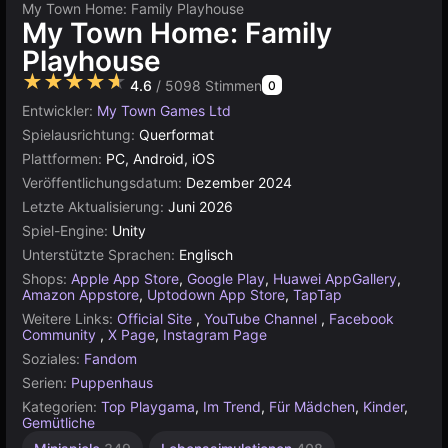
My Town Home: Family Playhouse
My Town Home: Family
Playhouse
★★★★★
4.6
/ 5098 Stimmen
0
Entwickler:
My Town Games Ltd
Spielausrichtung:
Querformat
Plattformen:
PC, Android, iOS
Veröffentlichungsdatum:
Dezember 2024
Letzte Aktualisierung:
Juni 2026
Spiel-Engine:
Unity
Unterstützte Sprachen:
Englisch
Shops:
Apple App Store
,
Google Play
,
Huawei AppGallery
,
Amazon Appstore
,
Uptodown App Store
,
TapTap
Weitere Links:
Official Site
,
YouTube Channel
,
Facebook
Community
,
X Page
,
Instagram Page
Soziales:
Fandom
Serien:
Puppenhaus
Kategorien:
Top Playgama
,
Im Trend
,
Für Mädchen
,
Kinder
,
Gemütliche
Browser
Virtuelle
Unity