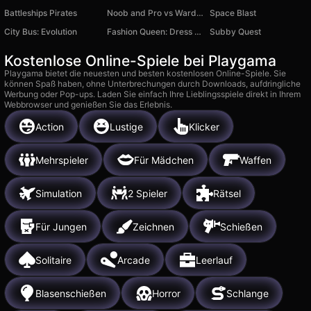
Battleships Pirates
Noob and Pro vs Warden
Space Blast
City Bus: Evolution
Fashion Queen: Dress Run
Subby Quest
Kostenlose Online-Spiele bei Playgama
Playgama bietet die neuesten und besten kostenlosen Online-Spiele. Sie
können Spaß haben, ohne Unterbrechungen durch Downloads, aufdringliche
Werbung oder Pop-ups. Laden Sie einfach Ihre Lieblingsspiele direkt in Ihrem
Webbrowser und genießen Sie das Erlebnis.
Action
Lustige
Klicker
Mehrspieler
Für Mädchen
Waffen
Simulation
2 Spieler
Rätsel
Für Jungen
Zeichnen
Schießen
Solitaire
Arcade
Leerlauf
Blasenschießen
Horror
Schlange