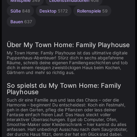
Minispiele
349
Lebenssimulationen
408
Online
Welten
5026
3177
197
Süße
848
Desktop
5172
Rollenspiele
59
Bauen
637
Über My Town Home: Family Playhouse
My Town Home: Family Playhouse ist das ultimative digitale
Puppenhaus-Abenteuer! Stürz dich in sechs abgefahrene
Räume, schreib deine eigenen Familiengeschichten und tob
dich in einem riesigen zweistöckigen Haus beim Kochen,
Gärtnern und mehr so richtig aus.
So spielst du My Town Home: Family
Playhouse
Such dir eine Familie aus und lass das Chaos – oder die
Harmonie – beginnen! Du entscheidest: Koch ein Festmahl,
geh in den Garten, pfleg die Pflanzen oder lass deiner
Fantasie einfach freien Lauf. Das Haus steckt voller
interaktiver Überraschungen. Egal ob Computer, Ofen,
Smoothie-Maker oder Kleiderschrank – hier kannst du alles
anfassen. Halt unbedingt Ausschau nach dem Saugroboter,
der durchs Haus flitzt, denn der hat ein Glücksrad dabei.