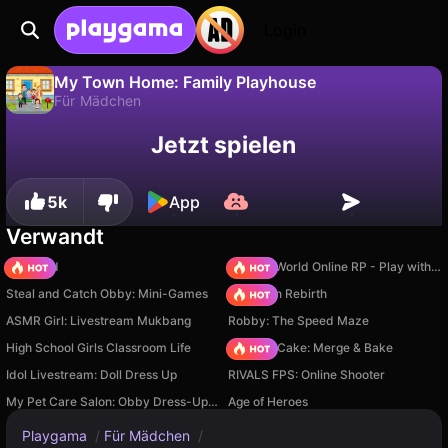
Login
My Town Home: Family Playhouse
Für Mädchen
Fortschritt
Nein
Speichern
Jetzt spielen
My Town Home: Family Playhouse ist ein kostenloses für mädchen-Spiel von My Town Games Ltd. Spiel es online auf Playgama.
speichern!
5k
App
Verwandt
TB World
Sprunki World Online RP - Play with Friends!
Steal and Catch Obby: Mini-Games
Stickman Rebirth
ASMR Girl: Livestream Mukbang
Robby: The Speed Maze
High School Girls Classroom Life
Piece of Cake: Merge & Bake
Idol Livestream: Doll Dress Up
RIVALS FPS: Online Shooter
My Pet Care Salon: Obby Dress-Up 3D
Age of Heroes
Playgama
/
Für Mädchen
/