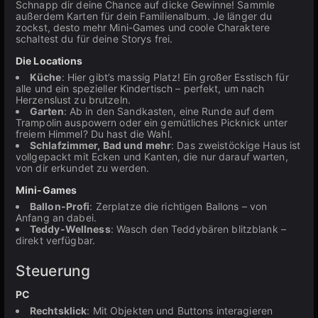
Schnapp dir deine Chance auf dicke Gewinne! Sammle
außerdem Karten für dein Familienalbum. Je länger du
zockst, desto mehr Mini-Games und coole Charaktere
schaltest du für deine Storys frei.
Die Locations
Küche
: Hier gibt’s massig Platz! Ein großer Esstisch für
alle und ein spezieller Kindertisch – perfekt, um nach
Herzenslust zu brutzeln.
Garten
: Ab in den Sandkasten, eine Runde auf dem
Trampolin auspowern oder ein gemütliches Picknick unter
freiem Himmel? Du hast die Wahl.
Schlafzimmer, Bad und mehr
: Das zweistöckige Haus ist
vollgepackt mit Ecken und Kanten, die nur darauf warten,
von dir erkundet zu werden.
Mini-Games
Ballon-Profi
: Zerplatze die richtigen Ballons – von
Anfang an dabei.
Teddy-Wellness
: Wasch den Teddybären blitzblank –
direkt verfügbar.
Steuerung
PC
Rechtsklick
: Mit Objekten und Buttons interagieren