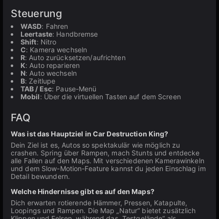
Steuerung
WASD
: Fahren
Leertaste
: Handbremse
Shift
: Nitro
C
: Kamera wechseln
R
: Auto zurücksetzen/aufrichten
K
: Auto reparieren
N
: Auto wechseln
B
: Zeitlupe
TAB / Esc
: Pause-Menü
Mobil
: Über die virtuellen Tasten auf dem Screen
FAQ
Was ist das Hauptziel in Car Destruction King?
Dein Ziel ist es, Autos so spektakulär wie möglich zu
crashen. Spring über Rampen, mach Stunts und entdecke
alle Fallen auf den Maps. Mit verschiedenen Kamerawinkeln
und dem Slow-Motion-Feature kannst du jeden Einschlag im
Detail bewundern.
Welche Hindernisse gibt es auf den Maps?
Dich erwarten rotierende Hämmer, Pressen, Katapulte,
Loopings und Rampen. Die Map „Natur“ bietet zusätzlich
Klippen und Felsen, während das „Testgelände“ als