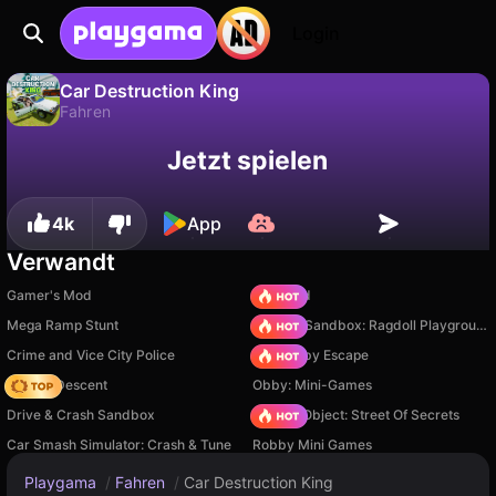
Login
Car Destruction King
Fahren
Fortschritt
Nein
Speichern
Car Destruction King ist ein kostenloses fahren-Spiel von KreizLand. Spiel es online auf Playgama.
Jetzt spielen
speichern!
4k
App
Verwandt
Gamer's Mod
TB World
Mega Ramp Stunt
Sprunki Sandbox: Ragdoll Playground Mode
Crime and Vice City Police
Your Obby Escape
Deadly Descent
Obby: Mini-Games
Drive & Crash Sandbox
Hidden Object: Street Of Secrets
Car Smash Simulator: Crash & Tune
Robby Mini Games
Playgama
/
Fahren
/
Car Destruction King