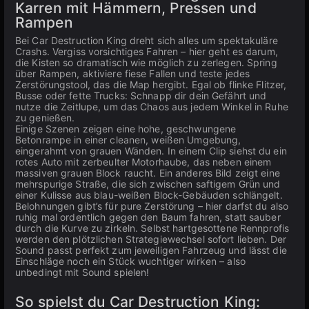
Karren mit Hämmern, Pressen und
Rampen
Bei Car Destruction King dreht sich alles um spektakuläre
Crashs. Vergiss vorsichtiges Fahren – hier geht es darum,
die Kisten so dramatisch wie möglich zu zerlegen. Spring
über Rampen, aktiviere fiese Fallen und teste jedes
Zerstörungstool, das die Map hergibt. Egal ob flinke Flitzer,
Busse oder fette Trucks: Schnapp dir dein Gefährt und
nutze die Zeitlupe, um das Chaos aus jedem Winkel in Ruhe
zu genießen.
Einige Szenen zeigen eine hohe, geschwungene
Betonrampe in einer cleanen, weißen Umgebung,
eingerahmt von grauen Wänden. In einem Clip siehst du ein
rotes Auto mit zerbeulter Motorhaube, das neben einem
massiven grauen Block raucht. Ein anderes Bild zeigt eine
mehrspurige Straße, die sich zwischen saftigem Grün und
einer Kulisse aus blau-weißen Block-Gebäuden schlängelt.
Belohnungen gibt’s für pure Zerstörung – hier darfst du also
ruhig mal ordentlich gegen den Baum fahren, statt sauber
durch die Kurve zu zirkeln. Selbst hartgesottene Rennprofis
werden den plötzlichen Strategiewechsel sofort lieben. Der
Sound passt perfekt zum jeweiligen Fahrzeug und lässt die
Einschläge noch ein Stück wuchtiger wirken – also
unbedingt mit Sound spielen!
So spielst du Car Destruction King: