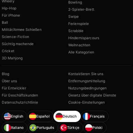
Wheely
Bowling
Hip-Hop
2-Spieler-Brett
Für iPhone
Swipe
Ball
Ferienspiele
Militär/Armee Schießen
Scrabble
Science-Fiction
Hindernisparcours
Süchtig machende
Weihnachten
Cricket
Alle Kategorien
3D Mahjong
Blog
Kontaktieren Sie uns
Über uns
Entfernungsmitteilung
Für Entwickler
Nutzungsbedingungen
Für Geschäftskunden
Gesetz über digitale Dienste
Datenschutzrichtlinie
Cookie-Einstellungen
English
Español
Deutsch
Français
Italiano
Português
Türkçe
Polski