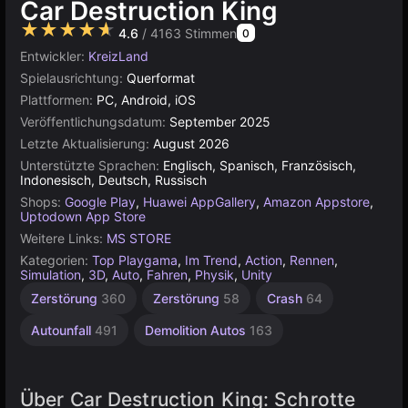
Car Destruction King
★★★★★
4.6
/ 4163 Stimmen
0
Entwickler:
KreizLand
Spielausrichtung:
Querformat
Plattformen:
PC, Android, iOS
Veröffentlichungsdatum:
September 2025
Letzte Aktualisierung:
August 2026
Unterstützte Sprachen:
Englisch, Spanisch, Französisch,
Indonesisch, Deutsch, Russisch
Shops:
Google Play
,
Huawei AppGallery
,
Amazon Appstore
,
Uptodown App Store
Weitere Links:
MS STORE
Kategorien:
Top Playgama
,
Im Trend
,
Action
,
Rennen
,
Simulation
,
3D
,
Auto
,
Fahren
,
Physik
,
Unity
Zerstörung
360
Zerstörung
58
Crash
64
Autounfall
491
Demolition Autos
163
Über Car Destruction King: Schrotte