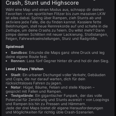
Crash, Stunt und Highscore
Wähl eine Map und einen Modus aus, schnapp dir deinen
Favoriten – vom sportlichen Flitzer bis zum massiven LKW
ist alles dabei. Spring über Rampen, zieh Stunts ab und
aktiviere jede Falle, die du finden kannst. Kassiere fette
Belohnungen, stell neue Rennrekorde auf und schalte in die
Zeitlupe, um deine Crashs zu feiern. Du willst mehr? Dann
pimpe deinen Schlitten mit neuer Lackierung, Stoßstangen,
Felgen, Fahrwerkseinstellungen, Sturz und Radgröße.
Spielmodi
Sandbox
: Erkunde die Maps ganz ohne Druck und leg
deine eigene Route fest.
Rennen
: Lass fünf Gegner hinter dir und hol dir den Sieg.
Level / Maps / Welten
Stadt
: Ein urbaner Dschungel voller Verkehr, Gebäuden
und Cops, die nur darauf warten, dich für dein
rücksichtsloses Fahren zu jagen.
Natur
: Hügel, Bäume, Felsen und steile Klippen –
gespickt mit Fallen und Rampen.
Testgelände
: Ein gigantischer Funpark, der das volle
Potenzial für Zerstörung und Stunts ausreizt – von Loopings
und Rampen bis hin zu Pressen und Hämmern.
Jede der drei Maps bietet dir eigene Herausforderungen
und Möglichkeiten für richtig üble Crash-Szenarien.