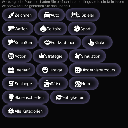
Werbung oder Pop-ups. Laden Sie einfach Ihre Lieblingsspiele direkt in Ihrem
Webbrowser und genießen Sie das Erlebnis.
Zeichnen
Auto
2 Spieler
Waffen
Solitaire
Sport
Schießen
Für Mädchen
Klicker
Action
Strategie
Simulation
Leerlauf
Lustige
Hindernisparcours
Schlange
Rätsel
Horror
Blasenschießen
Fähigkeiten
Alle Kategorien