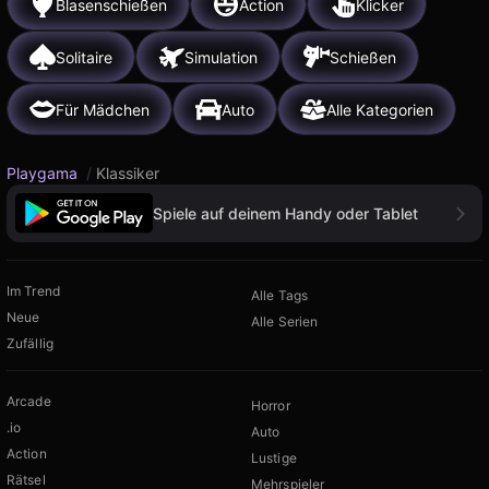
Blasenschießen
Action
Klicker
Solitaire
Simulation
Schießen
Für Mädchen
Auto
Alle Kategorien
Playgama
/
Klassiker
Spiele auf deinem Handy oder Tablet
Im Trend
Alle Tags
Neue
Alle Serien
Zufällig
Arcade
Horror
.io
Auto
Action
Lustige
Rätsel
Mehrspieler