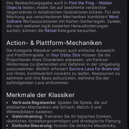
Ihre Beobachtungsgabe auch in
Find the Frog - Hidden
Objects
testen, indem Sie auf bestimmte versteckte
Gegenstände in detailreichen Illustrationen klicken. Für eine
Mischung aus verschiedenen Mechaniken kombiniert
Word
Solitaire
Wortassoziationen mit Karten-Sortierregeln. Spieler,
die nach weiteren logik-basierten Herausforderungen
suchen, können die
Rätsel
Kategorie besuchen.
Action- & Plattform-Mechaniken
Die Kategorie Klassiker umfasst auch einfache Ausweich-
und Plattformspiele. In
Your Obby Size
müssen Sie die
Proportionen Ihres Charakters anpassen, um Parkour-
Hindernisse zu überwinden und Gefahren in der Umgebung
auszuweichen. Ähnlich erfordert
Survive Lava for Brainrots!
von Ihnen, kontinuierlich vorwärts zu laufen, Ressourcen zu
sammeln und Ihre Basis aufzurüsten, während Sie der
aufsteigenden Lava entkommen.
Merkmale der Klassiker
Vertraute Regelwerke:
Spielen Sie Spiele, die auf
etablierten Mechaniken wie Schach, Match-3 und
Wimmelbildern basieren.
Gehirntraining:
Trainieren Sie Ihr logisches Denken,
räumliches Vorstellungsvermögen und strategische Planung.
Einfache Steuerung:
Nutzen Sie einfache Mausklicks,