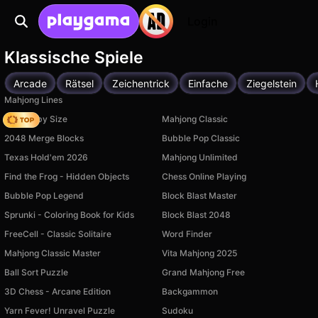
Login
Klassische Spiele
Arcade
Rätsel
Zeichentrick
Einfache
Ziegelstein
Mahjong Lines
Your Obby Size
Mahjong Classic
2048 Merge Blocks
Bubble Pop Classic
Texas Hold'em 2026
Mahjong Unlimited
Find the Frog - Hidden Objects
Chess Online Playing
Bubble Pop Legend
Block Blast Master
Sprunki - Coloring Book for Kids
Block Blast 2048
FreeCell - Classic Solitaire
Word Finder
Mahjong Classic Master
Vita Mahjong 2025
Ball Sort Puzzle
Grand Mahjong Free
3D Chess - Arcane Edition
Backgammon
Yarn Fever! Unravel Puzzle
Sudoku