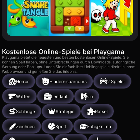
Kostenlose Online-Spiele bei Playgama
Playgama bietet die neuesten und besten kostenlosen Online-Spiele. Sie
können Spaß haben, ohne Unterbrechungen durch Downloads, aufdringliche
Werbung oder Pop-ups. Laden Sie einfach Ihre Lieblingsspiele direkt in Ihrem
Webbrowser und genießen Sie das Erlebnis.
Horror
Hindernisparcours
2 Spieler
Waffen
Leerlauf
.io
Schlange
Strategie
Rätsel
Zeichnen
Sport
Fähigkeiten