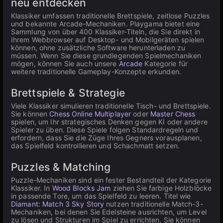
neu entdecken
Klassiker umfassen traditionelle Brettspiele, zeitlose Puzzles
und bekannte Arcade-Mechaniken. Playgama bietet eine
Sammlung von über 400 Klassiker-Titeln, die Sie direkt in
Ihrem Webbrowser auf Desktop- und Mobilgeräten spielen
können, ohne zusätzliche Software herunterladen zu
müssen. Wenn Sie diese grundlegenden Spielmechaniken
mögen, können Sie auch unsere
Arcade
Kategorie für
weitere traditionelle Gameplay-Konzepte erkunden.
Brettspiele & Strategie
Viele Klassiker simulieren traditionelle Tisch- und Brettspiele.
Sie können
Chess Online Multiplayer
oder
Master Chess
spielen, um Ihr strategisches Denken gegen KI oder andere
Spieler zu üben. Diese Spiele folgen Standardregeln und
erfordern, dass Sie die Züge Ihres Gegners vorausplanen,
das Spielfeld kontrollieren und Schachmatt setzen.
Puzzles & Matching
Puzzle-Mechaniken sind ein fester Bestandteil der Kategorie
Klassiker. In
Wood Blocks Jam
ziehen Sie farbige Holzblöcke
in passende Tore, um das Spielfeld zu leeren. Titel wie
Diamant: Match 3 Sky Story
nutzen traditionelle Match-3-
Mechaniken, bei denen Sie Edelsteine ausrichten, um Level
zu lösen und Strukturen im Spiel zu errichten. Sie können