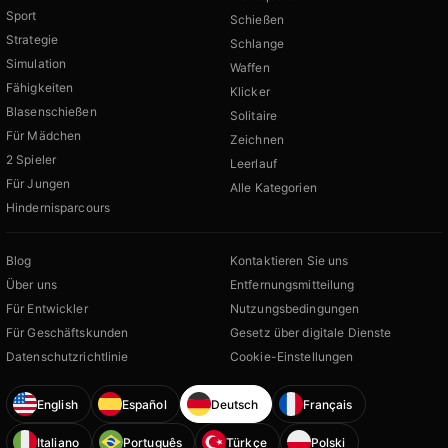
Sport
Schießen
Strategie
Schlange
Simulation
Waffen
Fähigkeiten
Klicker
Blasenschießen
Solitaire
Für Mädchen
Zeichnen
2 Spieler
Leerlauf
Für Jungen
Alle Kategorien
Hindernisparcours
Blog
Kontaktieren Sie uns
Über uns
Entfernungsmitteilung
Für Entwickler
Nutzungsbedingungen
Für Geschäftskunden
Gesetz über digitale Dienste
Datenschutzrichtlinie
Cookie-Einstellungen
English
Español
Deutsch
Français
Italiano
Português
Türkçe
Polski