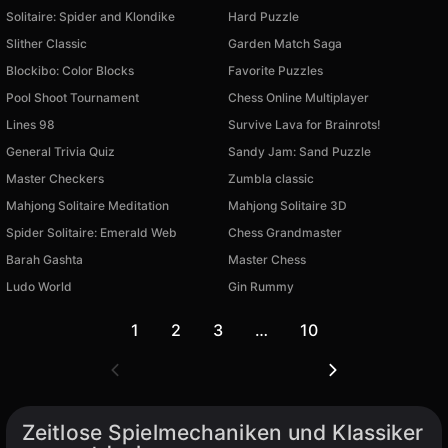
Solitaire: Spider and Klondike
Hard Puzzle
Slither Classic
Garden Match Saga
Blockibo: Color Blocks
Favorite Puzzles
Pool Shoot Tournament
Chess Online Multiplayer
Lines 98
Survive Lava for Brainrots!
General Trivia Quiz
Sandy Jam: Sand Puzzle
Master Checkers
Zumbla classic
Mahjong Solitaire Meditation
Mahjong Solitaire 3D
Spider Solitaire: Emerald Web
Chess Grandmaster
Barah Gashta
Master Chess
Ludo World
Gin Rummy
1
2
3
…
10
Zeitlose Spielmechaniken und Klassiker