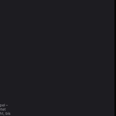
pel –
rtet
t, bis