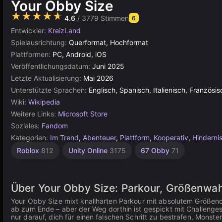
Your Obby Size
★★★★★
4.6
/ 3779 Stimmen
6
Entwickler:
KreizLand
Spielausrichtung:
Querformat, Hochformat
Plattformen:
PC, Android, iOS
Veröffentlichungsdatum:
Juni 2025
Letzte Aktualisierung:
Mai 2026
Unterstützte Sprachen:
Englisch, Spanisch, Italienisch, Französi
Wiki:
Wikipedia
Weitere Links:
Microsoft Store
Soziales:
Fandom
Kategorien:
Im Trend
,
Abenteuer
,
Plattform
,
Kooperativ
,
Hinderni
Roblox
812
Unity Online
3175
67 Obby
71
Über Your Obby Size: Parkour, Größenwa
Your Obby Size mixt knallharten Parkour mit absolutem Größencha
ab zum Ende – aber der Weg dorthin ist gespickt mit Challenges, 
nur darauf, dich für einen falschen Schritt zu bestrafen, Monst