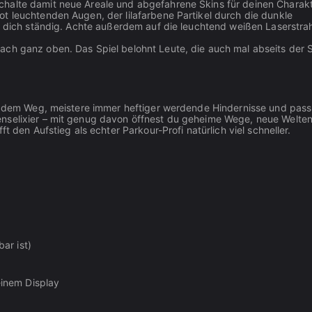
halte damit neue Areale und abgefahrene Skins für deinen Charakte
t leuchtenden Augen, der lilafarbene Partikel durch die dunkle
et dich ständig. Achte außerdem auf die leuchtend weißen Laserstrah
ach ganz oben. Das Spiel belohnt Leute, die auch mal abseits der 
us dem Weg, meistere immer heftiger werdende Hindernisse und pass
enselixier – mit genug davon öffnest du geheime Wege, neue Welte
t den Aufstieg als echter Parkour-Profi natürlich viel schneller.
ar ist)
einem Display