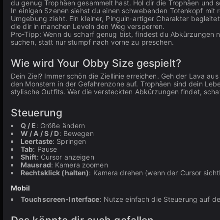
du genug Trophäen gesammelt hast. Hol dir die Trophäen und sc
In einigen Szenen siehst du einen schwebenden Totenkopf mit ro
Umgebung zieht. Ein kleiner, Pinguin-artiger Charakter begleit
die dir in manchen Leveln den Weg versperren.
Pro-Tipp: Wenn du scharf genug bist, findest du Abkürzungen n
suchen, statt nur stumpf nach vorne zu preschen.
Wie wird Your Obby Size gespielt?
Dein Ziel? Immer schön die Ziellinie erreichen. Geh der Lava a
den Monstern in der Gefahrenzone auf. Trophäen sind dein Leb
stylische Outfits. Wer die versteckten Abkürzungen findet, schaff
Steuerung
Q / E
: Größe ändern
W / A / S / D
: Bewegen
Leertaste
: Springen
Tab
: Pause
Shift
: Cursor anzeigen
Mausrad
: Kamera zoomen
Rechtsklick (halten)
: Kamera drehen (wenn der Cursor sichtb
Mobil
Touchscreen-Interface
: Nutze einfach die Steuerung auf d