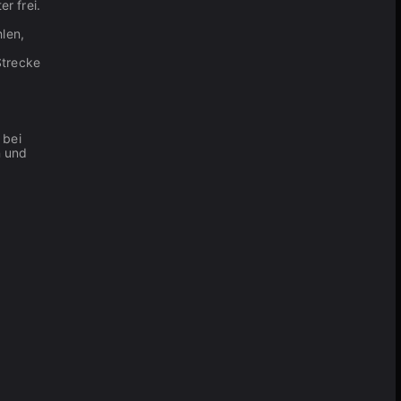
r frei.
len,
Strecke
 bei
n und