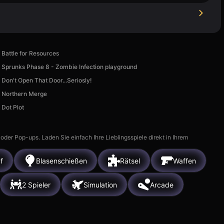
Battle for Resources
Sprunks Phase 8 - Zombie Infection playground
Don't Open That Door...Seriosly!
Northern Merge
Dot Plot
r Pop-ups. Laden Sie einfach Ihre Lieblingsspiele direkt in Ihrem
f
Blasenschießen
Rätsel
Waffen
2 Spieler
Simulation
Arcade