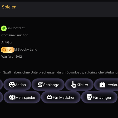
 Spielen
Abyss Contract
Container Auction
AntiGun
Moto X3M Spooky Land
Warfare 1942
n Spaß haben, ohne Unterbrechungen durch Downloads, aufdringliche Werbung ode
Action
Schlange
Klicker
Leerlau
Mehrspieler
Für Mädchen
Für Jungen