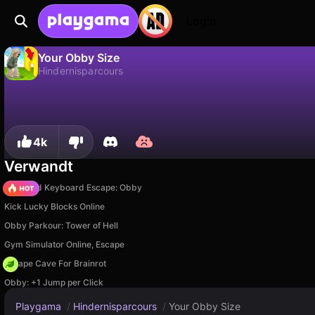
Login
Your Obby Size
Hindernisparcours
Nein
Speic
Fortschritt speichern!
Your Obby Size ist ein kostenloses hindernisparcours-Spiel von KreizLand. Spiel es online auf Playgama.
4k
Verwandt
+1 Speed Keyboard Escape: Obby
Kick Lucky Blocks Online
Obby Parkour: Tower of Hell
Gym Simulator Online, Escape
Escape Cave For Brainrot
Obby: +1 Jump per Click
Playgama
/
Hindernisparcours
/
Your Obby Size