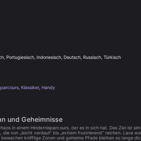
sch, Portugiesisch, Indonesisch, Deutsch, Russisch, Türkisch
sparcours
,
Klassiker
,
Handy
hn und Geheimnisse
os in einem Hindernisparcours, der es in sich hat. Das Ziel ist sim
die von „leicht verdaut“ bis „extrem frustrierend“ reichen. Lava wa
er bewachen knifflige Zonen und geheime Pfade bleiben so lange dich