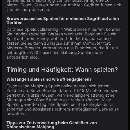
Spielerlebnis unabhängig von der Bildschirmgröße zu
bieten. Touch-Steuerungen auf mobilen Geräten fühlen sich
intuitiv und präzise an.
Browserbasiertes Spielen für einfachen Zugriff auf allen
Geräten
Da diese Spiele vollständig in Webbrowsern laufen, können
Sie nahtlos zwischen Geräten wechseln. Beginnen Sie ein
Spiel auf Ihrem Handy während der Mittagspause und
setzen Sie es dann zu Hause auf Ihrem Computer fort.
Moderne Browser unterstützen alle Funktionen, die für ein
reibungsloses Chinesisches Mahjong Spielerlebnis
erforderlich sind.
Timing und Häufigkeit: Wann spielen?
Wie lange spielen und wie oft engagieren?
Chinesische Mahjong Spiele online passen sich jedem
Zeitplan an. Kurze Runden dauern 10-15 Minuten und sind
perfekt für kurze Pausen, während längere strategische
Sitzungen sich über Stunden erstrecken können. Viele
Spieler genießen tägliche Spiele, um ihre Fähigkeiten zu
schärfen und Konsistenz in ihrem strategischen Denken zu
bewahren.
Tipps zur Zeitverwaltung beim Genießen von
Chinesischem Mahjong