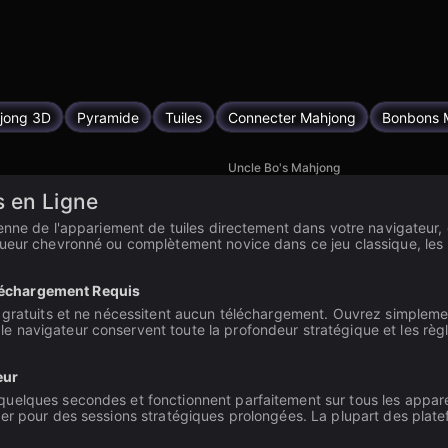
jong 3D
Pyramide
Tuiles
Connecter Mahjong
Bonbons 
Uncle Bo's Mahjong
s en Ligne
ienne de l'appariement de tuiles directement dans votre navigateur, 
ueur chevronné ou complètement novice dans ce jeu classique, les pl
léchargement Requis
t gratuits et ne nécessitent aucun téléchargement. Ouvrez simpleme
navigateur conservent toute la profondeur stratégique et les règles
eur
uelques secondes et fonctionnent parfaitement sur tous les apparei
er pour des sessions stratégiques prolongées. La plupart des plate