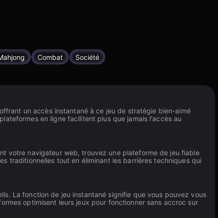
Mahjong
Combat
Société
offrant un accès instantané à ce jeu de stratégie bien-aimé
ateformes en ligne facilitent plus que jamais l'accès au
nt votre navigateur web, trouvez une plateforme de jeu fiable
 traditionnelles tout en éliminant les barrières techniques qui
ls. La fonction de jeu instantané signifie que vous pouvez vous
formes optimisent leurs jeux pour fonctionner sans accroc sur