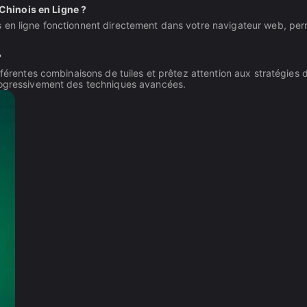
Chinois en Ligne ?
en ligne fonctionnent directement dans votre navigateur web, permet
?
fférentes combinaisons de tuiles et prêtez attention aux stratégies 
progressivement des techniques avancées.