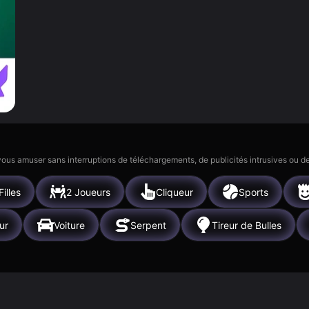
 vous amuser sans interruptions de téléchargements, de publicités intrusives ou
illes
2 Joueurs
Cliqueur
Sports
ur
Voiture
Serpent
Tireur de Bulles