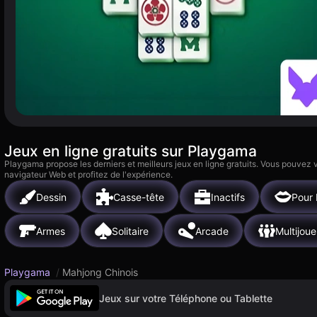
Jeux en ligne gratuits sur Playgama
Playgama propose les derniers et meilleurs jeux en ligne gratuits. Vous pouvez
navigateur Web et profitez de l'expérience.
Dessin
Casse-tête
Inactifs
Pour F
Armes
Solitaire
Arcade
Multijoue
Playgama
/
Mahjong Chinois
Jeux sur votre Téléphone ou Tablette