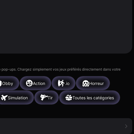
 de pop-ups. Chargez simplement vos jeux préférés directement dans votre
Obby
Action
.io
Horreur
Simulation
Tir
Toutes les catégories