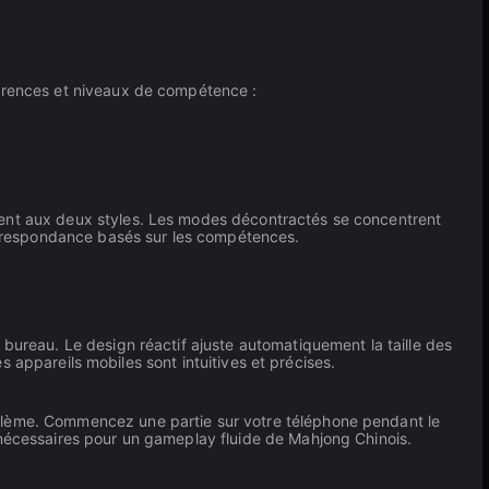
férences et niveaux de compétence :
ent aux deux styles. Les modes décontractés se concentrent
correspondance basés sur les compétences.
 bureau. Le design réactif ajuste automatiquement la taille des
es appareils mobiles sont intuitives et précises.
oblème. Commencez une partie sur votre téléphone pendant le
 nécessaires pour un gameplay fluide de Mahjong Chinois.