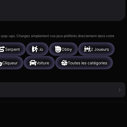
 de pop-ups. Chargez simplement vos jeux préférés directement dans votre
Serpent
.io
Obby
2 Joueurs
Cliqueur
Voiture
Toutes les catégories