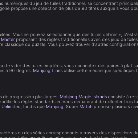
numériques du jeu de tuiles traditionnel, se concentrant principalem
tégorie propose une collection de plus de 90 titres auxquels vous p
pilées. Vous ne pouvez sélectionner que des tuiles « libres », c'est-
 Master
proposent des règles traditionnelles avec des jeux de tuiles
re classique du puzzle. Vous pouvez trouver d'autres configurations 
lieu de vider des tuiles empilées, vous connectez des paires à plat s
ges à 90 degrés.
Mahjong Lines
utilise cette mécanique spécifique. 
es de progression plus larges.
Mahjong Magic Islands
consiste à res
odifie les règles standards en vous demandant de collecter trois tui
 Unlimited
, tandis que
Mahjong: Super Match
propose plusieurs nive
ractères ou des séries correspondants à travers des dispositions de
uer des tuiles essentielles nécessaires plus tard dans la partie.