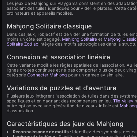
Les jeux de Mahjong sur Playgama consistent en des adaptations 
associant des tuiles identiques pour vider le plateau. Cette ca
ordinateurs et appareils mobiles.
Mahjong Solitaire classique
Dans ces jeux, l'objectif est de vider une formation de tuiles em
moins un côté est dégagé.
Mahjong Solitaire
et
Mahjong Classic
Solitaire Zodiac
intègre des motifs astrologiques dans la structu
Connexion et association linéaire
Cette variante modifie les règles spatiales de l'association. Au 
lignes droites continues et ne pas comporter plus de deux vira
catégorie
Connecter Mahjong
pour un gameplay similaire.
Variations de puzzles et d'aventure
Plusieurs jeux intègrent l'association de tuiles dans des systèm
spécifiques et en gagnant des récompenses en jeu.
Tile Valley
m
autre option avec une génération de niveaux infinie est
Mahjong
d'association.
Caractéristiques des jeux de Mahjong
Reconnaissance de motifs :
Identifiez des symboles, des ca
Logique et stratégie :
Planifiez vos coups pour éviter de bloq