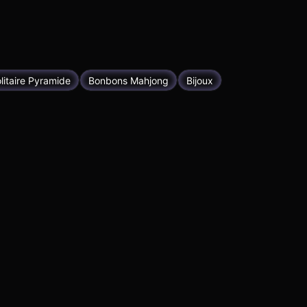
litaire Pyramide
Bonbons Mahjong
Bijoux