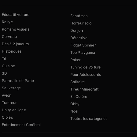
Éducatif voiture
Fantômes
Rallye
Horreur solo
Romans Visuels
Donjon
Cerveau
Détective
Dés à 2 joueurs
Fidget Spinner
Historiques
Top Playgama
Tri
Poker
Cuisine
Tuning de Voiture
3D
Pour Adolescents
Patrouille de Patte
Solitaire
Sauvetage
Tireur Minecraft
Avion
En Colère
Tracteur
Obby
Unity en ligne
Noël
Cibles
Toutes les catégories
Entraînement Cérébral