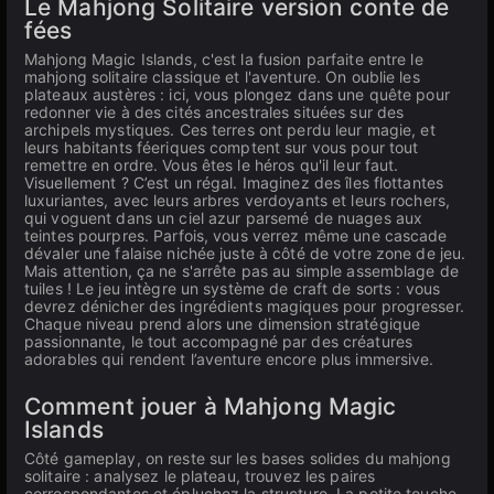
Le Mahjong Solitaire version conte de
fées
Mahjong Magic Islands, c'est la fusion parfaite entre le
mahjong solitaire classique et l'aventure. On oublie les
plateaux austères : ici, vous plongez dans une quête pour
redonner vie à des cités ancestrales situées sur des
archipels mystiques. Ces terres ont perdu leur magie, et
leurs habitants féeriques comptent sur vous pour tout
remettre en ordre. Vous êtes le héros qu'il leur faut.
Visuellement ? C’est un régal. Imaginez des îles flottantes
luxuriantes, avec leurs arbres verdoyants et leurs rochers,
qui voguent dans un ciel azur parsemé de nuages aux
teintes pourpres. Parfois, vous verrez même une cascade
dévaler une falaise nichée juste à côté de votre zone de jeu.
Mais attention, ça ne s'arrête pas au simple assemblage de
tuiles ! Le jeu intègre un système de craft de sorts : vous
devrez dénicher des ingrédients magiques pour progresser.
Chaque niveau prend alors une dimension stratégique
passionnante, le tout accompagné par des créatures
adorables qui rendent l’aventure encore plus immersive.
Comment jouer à Mahjong Magic
Islands
Côté gameplay, on reste sur les bases solides du mahjong
solitaire : analysez le plateau, trouvez les paires
correspondantes et épluchez la structure. La petite touche