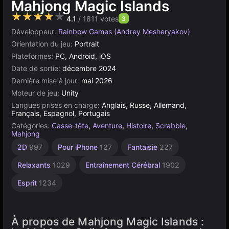
Mahjong Magic Islands
★★★★★
4.1
/ 1811 votes
3
Développeur:
Rainbow Games (Andrey Mesheryakov)
Orientation du jeu:
Portrait
Plateformes:
PC, Android, iOS
Date de sortie:
décembre 2024
Dernière mise à jour:
mai 2026
Moteur de jeu:
Unity
Langues prises en charge:
Anglais, Russe, Allemand,
Français, Espagnol, Portugais
Catégories:
Casse-tête
,
Aventure
,
Histoire
,
Scrabble
,
Mahjong
Bureau
Tuiles
Navigateur
Android
Unity
À 1
2D
997
Pour iPhone
127
Fantaisie
227
Joueur
5172
102
en
131
5026
ligne
4131
Relaxants
1029
Entraînement Cérébral
1902
3177
Esprit
1234
À propos de Mahjong Magic Islands :