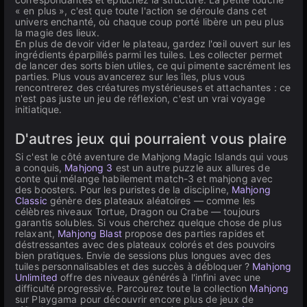
« en plus », c'est que toute l'action se déroule dans cet
univers enchanté, où chaque coup porté libère un peu plus
la magie des lieux.
En plus de devoir vider le plateau, gardez l'œil ouvert sur les
ingrédients éparpillés parmi les tuiles. Les collecter permet
de lancer des sorts bien utiles, ce qui pimente sacrément les
parties. Plus vous avancerez sur les îles, plus vous
rencontrerez des créatures mystérieuses et attachantes : ce
n'est pas juste un jeu de réflexion, c'est un vrai voyage
initiatique.
D'autres jeux qui pourraient vous plaire
Si c'est le côté aventure de Mahjong Magic Islands qui vous
a conquis,
Mahjong 3
est un autre puzzle aux allures de
conte qui mélange habilement match-3 et mahjong avec
des boosters. Pour les puristes de la discipline,
Mahjong
Classic
génère des plateaux aléatoires — comme les
célèbres niveaux Tortue, Dragon ou Crabe — toujours
garantis solubles. Si vous cherchez quelque chose de plus
relaxant,
Mahjong Blast
propose des parties rapides et
déstressantes avec des plateaux colorés et des pouvoirs
bien pratiques. Envie de sessions plus longues avec des
tuiles personnalisables et des succès à débloquer ?
Mahjong
Unlimited
offre des niveaux générés à l'infini avec une
difficulté progressive. Parcourez toute la collection
Mahjong
sur Playgama pour découvrir encore plus de jeux de