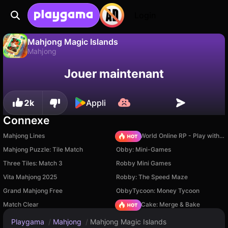
Login
Mahjong Magic Islands
Mahjong
Sauvegardez la
Non
Enregistrer
Jouer maintenant
Mahjong Magic Islands est un jeu de mahjong gratuit par Rainbow Games (Andrey Mesheryakov). Joue-y en ligne sur Playgama.
progression !
2k
Appli
Connexe
Mahjong Lines
Sprunki World Online RP - Play with Friends!
Mahjong Puzzle: Tile Match
Obby: Mini-Games
Three Tiles: Match 3
Robby Mini Games
Vita Mahjong 2025
Robby: The Speed Maze
Grand Mahjong Free
ObbyTycoon: Money Tycoon
Match Clear
Piece of Cake: Merge & Bake
Playgama
/
Mahjong
/
Mahjong Magic Islands