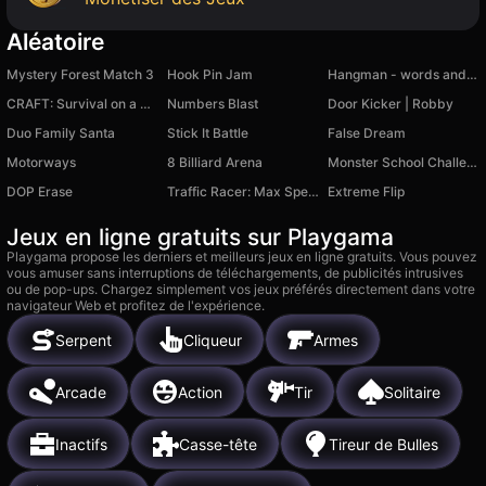
Aléatoire
Mystery Forest Match 3
Hook Pin Jam
Hangman - words and quiz
CRAFT: Survival on a Raft
Numbers Blast
Door Kicker | Robby
Duo Family Santa
Stick It Battle
False Dream
Motorways
8 Billiard Arena
Monster School Challenges
DOP Erase
Traffic Racer: Max Speed
Extreme Flip
Jeux en ligne gratuits sur Playgama
Playgama propose les derniers et meilleurs jeux en ligne gratuits. Vous pouvez
vous amuser sans interruptions de téléchargements, de publicités intrusives
ou de pop-ups. Chargez simplement vos jeux préférés directement dans votre
navigateur Web et profitez de l'expérience.
Serpent
Cliqueur
Armes
Arcade
Action
Tir
Solitaire
Inactifs
Casse-tête
Tireur de Bulles