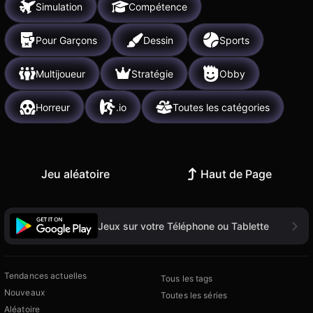
Simulation
Compétence
Pour Garçons
Dessin
Sports
Multijoueur
Stratégie
Obby
Horreur
.io
Toutes les catégories
Jeu aléatoire
Haut de Page
Jeux sur votre Téléphone ou Tablette
Tendances actuelles
Tous les tags
Nouveaux
Toutes les séries
Aléatoire