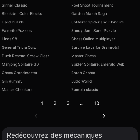
Slither Classic
Pool Shoot Tournament
Blockibo: Color Blocks
Garden Match Saga
Hard Puzzle
Solitaire: Spider and Klondike
Favorite Puzzles
Sandy Jam: Sand Puzzle
Lines 98
Chess Online Multiplayer
General Trivia Quiz
Survive Lava for Brainrots!
Duck Rescue: Screw Clear
Master Chess
Mahjong Solitaire 3D
Spider Solitaire: Emerald Web
Chess Grandmaster
Barah Gashta
Gin Rummy
Ludo World
Master Checkers
Zumbla classic
1
2
3
…
10
Redécouvrez des mécaniques