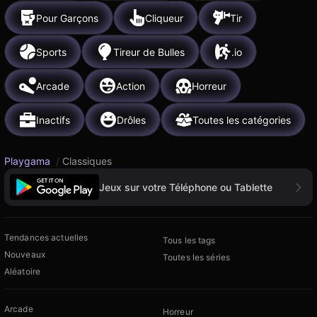
Pour Garçons
Cliqueur
Tir
Sports
Tireur de Bulles
.io
Arcade
Action
Horreur
Inactifs
Drôles
Toutes les catégories
Playgama
/
Classiques
Jeux sur votre Téléphone ou Tablette
Tendances actuelles
Tous les tags
Nouveaux
Toutes les séries
Aléatoire
Arcade
Horreur