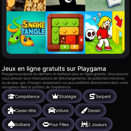
Jeux en ligne gratuits sur Playgama
Playgama propose les derniers et meilleurs jeux en ligne gratuits. Vous pouvez
vous amuser sans interruptions de téléchargements, de publicités intrusives
ou de pop-ups. Chargez simplement vos jeux préférés directement dans votre
navigateur Web et profitez de l'expérience.
Compétence
Stratégie
Serpent
Casse-tête
Voiture
Dessin
Solitaire
Pour Filles
2 Joueurs