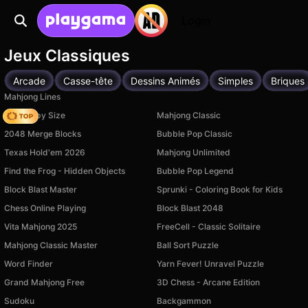
Login
Jeux Classiques
Arcade
Casse-tête
Dessins Animés
Simples
Briques
Mahjong Lines
Your Obby Size
Mahjong Classic
2048 Merge Blocks
Bubble Pop Classic
Texas Hold'em 2026
Mahjong Unlimited
Find the Frog - Hidden Objects
Bubble Pop Legend
Block Blast Master
Sprunki - Coloring Book for Kids
Chess Online Playing
Block Blast 2048
Vita Mahjong 2025
FreeCell - Classic Solitaire
Mahjong Classic Master
Ball Sort Puzzle
Word Finder
Yarn Fever! Unravel Puzzle
Grand Mahjong Free
3D Chess - Arcane Edition
Sudoku
Backgammon