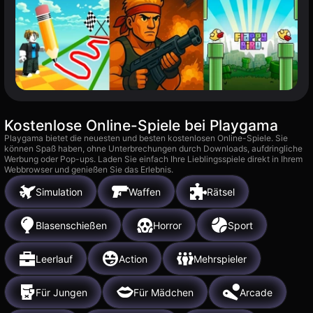
Kostenlose Online-Spiele bei Playgama
Playgama bietet die neuesten und besten kostenlosen Online-Spiele. Sie
können Spaß haben, ohne Unterbrechungen durch Downloads, aufdringliche
Werbung oder Pop-ups. Laden Sie einfach Ihre Lieblingsspiele direkt in Ihrem
Webbrowser und genießen Sie das Erlebnis.
Simulation
Waffen
Rätsel
Blasenschießen
Horror
Sport
Leerlauf
Action
Mehrspieler
Für Jungen
Für Mädchen
Arcade