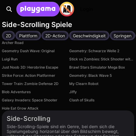
Login
Side-Scrolling Spiele
2D
Plattform
2D-Action
Geschwindigkeit
Springen
Archer Road
Geometry Dash Wave: Original
Geometry: Schwarze Welle 2
Luigi Run
Stick vs Zombies: Stick Shooter with Guns
Just Noob 3D: Herobrine Escape
Brawl Stars Simulator Mega Box
Strike Force: Action Platformer
Geometry: Black Wave 5
Tower Train: Zombie Defense 2D
My Clearn Robot
Blob Adventures
Jiffy
Galaxy Invaders: Space Shooter
Clash of Skulls
Hole Eat Grow Attack
Verfügbar auf PC
Side-Scrolling
Side-Scrolling-Spiele sind ein Genre, bei dem sich die
Spielumgebung horizontal über den Bildschirm bewegt,