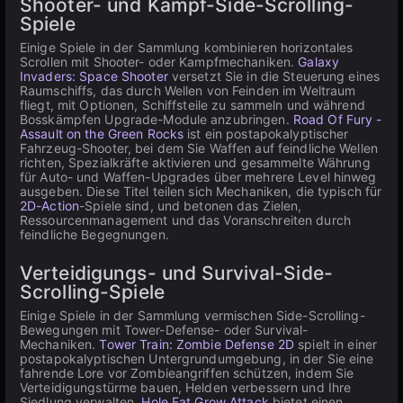
Shooter- und Kampf-Side-Scrolling-
Spiele
Einige Spiele in der Sammlung kombinieren horizontales
Scrollen mit Shooter- oder Kampfmechaniken.
Galaxy
Invaders: Space Shooter
versetzt Sie in die Steuerung eines
Raumschiffs, das durch Wellen von Feinden im Weltraum
fliegt, mit Optionen, Schiffsteile zu sammeln und während
Bosskämpfen Upgrade-Module anzubringen.
Road Of Fury -
Assault on the Green Rocks
ist ein postapokalyptischer
Fahrzeug-Shooter, bei dem Sie Waffen auf feindliche Wellen
richten, Spezialkräfte aktivieren und gesammelte Währung
für Auto- und Waffen-Upgrades über mehrere Level hinweg
ausgeben. Diese Titel teilen sich Mechaniken, die typisch für
2D-Action
-Spiele sind, und betonen das Zielen,
Ressourcenmanagement und das Voranschreiten durch
feindliche Begegnungen.
Verteidigungs- und Survival-Side-
Scrolling-Spiele
Einige Spiele in der Sammlung vermischen Side-Scrolling-
Bewegungen mit Tower-Defense- oder Survival-
Mechaniken.
Tower Train: Zombie Defense 2D
spielt in einer
postapokalyptischen Untergrundumgebung, in der Sie eine
fahrende Lore vor Zombieangriffen schützen, indem Sie
Verteidigungstürme bauen, Helden verbessern und Ihre
Siedlung verwalten.
Hole Eat Grow Attack
bietet einen