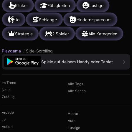
Klicker
Fähigkeiten
Lustige
.io
Schlange
Hindernisparcours
Strategie
2 Spieler
Alle Kategorien
Playgama
/
Side-Scrolling
Spiele auf deinem Handy oder Tablet
Im Trend
Alle Tags
Neue
Alle Serien
Zufällig
Arcade
Horror
.io
Auto
Action
Lustige