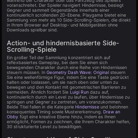
während der Charakter oder das Fahrzeug des Spielers
voranschreitet. Der Spieler navigiert Hindernisse, besiegt
Gegner und sammelt Gegenstände innerhalb einer
kontinuierlich scrollenden 2D-Ebene. Playgama bietet eine
Sammlung von mehr als 10 Side-Scrolling-Spielen, die direkt
in Ihrem Browser auf Desktop- und Mobilgeräten ohne
Downloads spielbar sind.
Action- und hindernisbasierte Side-
Scrolling-Spiele
Ein großer Teil der Sammlung konzentriert sich auf
reflexbasiertes Gameplay, bei dem Sie einen sich
bewegenden Charakter durch eine Reihe von Hindernissen
steuern müssen. In
Geometry Dash Wave: Original
steuern
Sie eine wellenförmige Figur, indem Sie eine Taste gedrückt
halten oder loslassen, um sie nach oben oder unten zu
bewegen und den Kontakt mit geometrischen Barrieren zu
vermeiden. Ähnlich fordert Sie
Luigi Run
dazu auf,
kontinuierlich durch ein Level zu laufen, über Hindernisse zu
springen und Gegner zu zertreten, um voranzukommen.
Beide Titel fallen in die Kategorie
Hindernisse
und belohnen
konsequentes Timing sowie Mustererkennung.
Draw an
Obby
fügt eine kreative Ebene hinzu, indem es Ihnen
ermöglicht, Formen zu zeichnen, die Ihrem Charakter helfen,
30 strukturierte Level zu bewältigen.