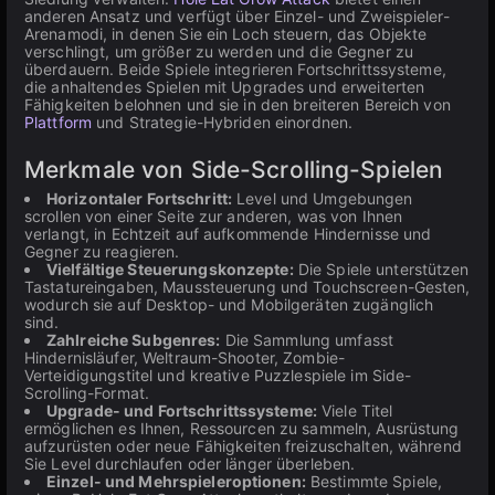
anderen Ansatz und verfügt über Einzel- und Zweispieler-
Arenamodi, in denen Sie ein Loch steuern, das Objekte
verschlingt, um größer zu werden und die Gegner zu
überdauern. Beide Spiele integrieren Fortschrittssysteme,
die anhaltendes Spielen mit Upgrades und erweiterten
Fähigkeiten belohnen und sie in den breiteren Bereich von
Plattform
und Strategie-Hybriden einordnen.
Merkmale von Side-Scrolling-Spielen
Horizontaler Fortschritt:
Level und Umgebungen
scrollen von einer Seite zur anderen, was von Ihnen
verlangt, in Echtzeit auf aufkommende Hindernisse und
Gegner zu reagieren.
Vielfältige Steuerungskonzepte:
Die Spiele unterstützen
Tastatureingaben, Maussteuerung und Touchscreen-Gesten,
wodurch sie auf Desktop- und Mobilgeräten zugänglich
sind.
Zahlreiche Subgenres:
Die Sammlung umfasst
Hindernisläufer, Weltraum-Shooter, Zombie-
Verteidigungstitel und kreative Puzzlespiele im Side-
Scrolling-Format.
Upgrade- und Fortschrittssysteme:
Viele Titel
ermöglichen es Ihnen, Ressourcen zu sammeln, Ausrüstung
aufzurüsten oder neue Fähigkeiten freizuschalten, während
Sie Level durchlaufen oder länger überleben.
Einzel- und Mehrspieleroptionen:
Bestimmte Spiele,