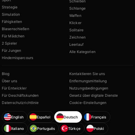
Schießen
Strategie
Schlange
Simulation
Waffen
Fähigkeiten
Klicker
Blasenschießen
Solitaire
Für Mädchen
Zeichnen
2 Spieler
Leerlauf
Für Jungen
Alle Kategorien
Hindernisparcours
Blog
Kontaktieren Sie uns
Über uns
Entfernungsmitteilung
Für Entwickler
Nutzungsbedingungen
Für Geschäftskunden
Gesetz über digitale Dienste
Datenschutzrichtlinie
Cookie-Einstellungen
English
Español
Deutsch
Français
Italiano
Português
Türkçe
Polski