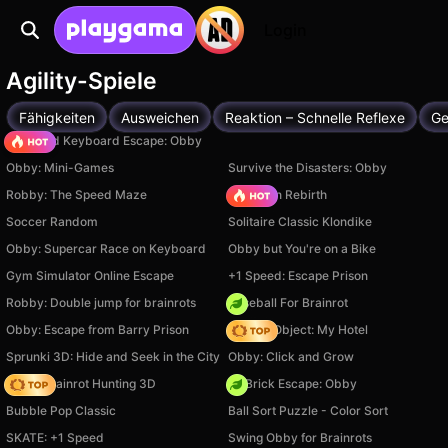
Login
Agility-Spiele
Fähigkeiten
Ausweichen
Reaktion – Schnelle Reflexe
Ge
+1 Speed Keyboard Escape: Obby
Obby: Mini-Games
Survive the Disasters: Obby
Robby: The Speed Maze
Stickman Rebirth
Soccer Random
Solitaire Classic Klondike
Obby: Supercar Race on Keyboard
Obby but You're on a Bike
Gym Simulator Online Escape
+1 Speed: Escape Prison
Robby: Double jump for brainrots
Baseball For Brainrot
Obby: Escape from Barry Prison
Hidden Object: My Hotel
Sprunki 3D: Hide and Seek in the City
Obby: Click and Grow
Italian Brainrot Hunting 3D
+1 Brick Escape: Obby
Bubble Pop Classic
Ball Sort Puzzle - Color Sort
SKATE: +1 Speed
Swing Obby for Brainrots