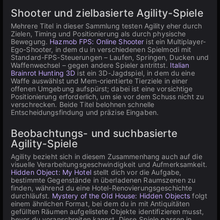
Shooter und zielbasierte Agility-Spiele
Mehrere Titel in dieser Sammlung testen Agility eher durch
Zielen, Timing und Positionierung als durch physische
Bewegung.
Hazmob FPS: Online Shooter
ist ein Multiplayer-
Ego-Shooter, in dem du in verschiedenen Spielmodi mit
Standard-FPS-Steuerungen – Laufen, Springen, Ducken und
Waffenwechsel – gegen andere Spieler antrittst.
Italian
Brainrot Hunting 3D
ist ein 3D-Jagdspiel, in dem du eine
Waffe auswählst und Mem-orientierte Tierziele in einer
offenen Umgebung aufspürst; dabei ist eine vorsichtige
Positionierung erforderlich, um sie vor dem Schuss nicht zu
verschrecken. Beide Titel belohnen schnelle
Entscheidungsfindung und präzise Eingaben.
Beobachtungs- und suchbasierte
Agility-Spiele
Agility bezieht sich in diesem Zusammenhang auch auf die
visuelle Verarbeitungsgeschwindigkeit und Aufmerksamkeit.
Hidden Object: My Hotel
stellt dich vor die Aufgabe,
bestimmte Gegenstände in überladenen Raumszenen zu
finden, während du eine Hotel-Renovierungsgeschichte
durchläufst.
Mystery of the Old House: Hidden Objects
folgt
einem ähnlichen Format, bei dem du in mit Antiquitäten
gefüllten Räumen aufgelistete Objekte identifizieren musst,
bevor du voranschreiten kannst. Diese Spiele passen in