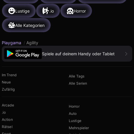
Lustige
.io
Horror
Alle Kategorien
Playgama
/
Agility
Spiele auf deinem Handy oder Tablet
Im Trend
Alle Tags
Neue
Alle Serien
Zufällig
Arcade
Horror
.io
Auto
Action
Lustige
Rätsel
Mehrspieler
Sport