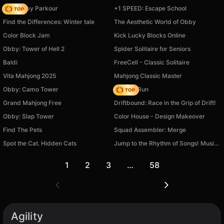
Your Obby Parkour
+1 SPEED: Escape School
Find the Differences: Winter tale
The Aesthetic World of Obby
Color Block Jam
Kick Lucky Blocks Online
Obby: Tower of Hell 2
Spider Solitaire for Seniors
Baldi
FreeCell - Classic Solitaire
Vita Mahjong 2025
Mahjong Classic Master
Obby: Camo Tower
Rooftop Run
Grand Mahjong Free
Driftbound: Race in the Grip of Drift!
Obby: Slap Tower
Color House - Design Makeover
Find The Pets
Squad Assembler: Merge
Spot the Cat. Hidden Cats
Jump to the Rhythm of Songs! Musical Ball!
1
2
3
…
58
Agility