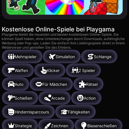
Kostenlose Online-Spiele bei Playgama
Playgama bietet die neuesten und besten kostenlosen Online-Spiele. Sie
können Spaß haben, ohne Unterbrechungen durch Downloads, aufdringliche
Werbung oder Pop-ups. Laden Sie einfach Ihre Lieblingsspiele direkt in Ihrem
Webbrowser und genießen Sie das Erlebnis.
Mehrspieler
Simulation
Schlange
Waffen
Klicker
2 Spieler
Auto
Für Mädchen
Rätsel
Schießen
Arcade
Action
Hindernisparcours
Fähigkeiten
Strategie
Zeichnen
Blasenschießen