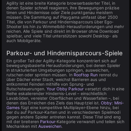
Agility ist eine breite Kategorie browserbasierter Titel, in
denen Spieler schnell reagieren, ihre Bewegungen präzise
timen und Hindernisse oder Ziele punktgenau meistern
müssen. Die Sammlung auf Playgama umfasst über 2500
Titel, die von Parkour und Hindernisparcours über Ego-
Shooter bis hin zu Wimmelbild-Herausforderungen und mehr
reichen. Alle Spiele sind direkt im Browser ohne Download
spielbar, und viele Titel unterstützen sowohl Desktop- als
auch Mobilgeräte.
Parkour- und Hindernisparcours-Spiele
Ein großer Teil der Agility-Kategorie konzentriert sich auf
bewegungsbasierte Herausforderungen, bei denen Spieler
in strukturierten Umgebungen springen, ausweichen,
rutschen oder sprinten müssen. In
Rooftop Run
rennst du
über Dächer einer Stadt, weichst Barrieren aus und
entkommst Feinden mithilfe von Sprung- und
Rutschsteuerungen.
Your Obby Parkour
versetzt dich in eine
Reihe eskalierender Hindernis-Level – einschließlich
Lavaböden, vereister Oberflächen und Wasserfallen –, bei
denen das Erreichen des Ziels das Hauptziel ist.
Obby: Mini-
Games
fügt eine kompetitive Multiplayer-Ebene hinzu, bei
der du auf Parkour-Karten und in verschiedenen Spielmodi
gegen andere Spieler antreten kannst. Diese Titel sind eng
mit der breiteren
Parkour
-Kategorie verwandt und teilen sich
Mechaniken mit
Ausweichen
.