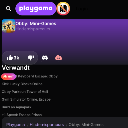
Login
Obby: Mini-Games
Hindernisparcours
Nein
Speic
Fortschritt speichern!
Obby: Mini-Games ist ein kostenloses hindernisparcours-Spiel von MEDULTY GAMES. Spiel es online auf Playgama.
3k
Verwandt
+1 Speed Keyboard Escape: Obby
Kick Lucky Blocks Online
Obby Parkour: Tower of Hell
Gym Simulator Online, Escape
Build an Aquapark
+1 Speed: Escape Prison
Playgama
/
Hindernisparcours
/
Obby: Mini-Games