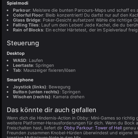
Spielmodi
Parkour
: Meistere die bunten Parcours-Maps und schaff es als
Colorful Floor
: Bleib konzentriert! Du darfst nur auf den K
Glass Bridge
: Poker-Gesicht aufsetzen! Wähle die richtige Gl
Falling Tiles
: Lauf um dein Leben! Jede Kachel, die du berüh
Rain of Blocks
: Ein echter Härtetest, der im Spielverlauf frei
Steuerung
Desktop
WASD
: Laufen
Leertaste
: Springen
Tab
: Mauszeiger fixieren/lösen
Smartphone
Joystick (links)
: Bewegung
Button (unten rechts)
: Springen
Wischen (rechts)
: Kamera drehen
Das könnte dir auch gefallen
Wenn dich die Hindernis-Action in Obby: Mini-Games so richtig 
weitere Platformer-Herausforderungen für dich. Wenn du Bock 
Freischalten hast, liefert dir
Obby Parkour: Tower of Hell
genau d
Freunden zusammen Knobel-Hürden überwindest und eigene Weg
kreative Multiplayer-Note in den Mix.