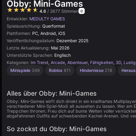
Obby: Mini-Games
★★★★★
4.6
/ 2677 Stimmen
0
Entwickler:
MEDULTY GAMES
Spielausrichtung:
Querformat
Plattformen:
PC, Android, iOS
Veröffentlichungsdatum:
Dezember 2025
Letzte Aktualisierung:
Mai 2026
Unterstützte Sprachen:
Englisch
Kategorien:
Im Trend
,
Arcade
,
Abenteuer
,
Fähigkeiten
,
3D
,
Lusti
Timing
Spiele
Minispiele
349
Roblox
811
Hindernisse
218
Heraus
mit In-
193
App-
Käufen
112
Alles über Obby: Mini-Games
Obby: Mini-Games wirft dich direkt in ein knallhartes Multiplayer
verschiedener Mini-Spiel-Modi alt aussehen zu lassen. Wer am 
Treppchen thronen. Freu dich auf bunte Welten voller verrückte
abgefahrenen Outfits auf schwebenden Kachel-Arenen. Und ver
So zockst du Obby: Mini-Games