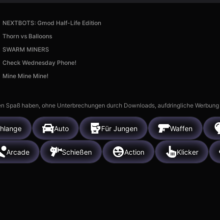
NEXTBOTS: Gmod Half-Life Edition
Thorn vs Balloons
SWARM MINERS
Check Wednesday Phone!
Mine Mine Mine!
n Spaß haben, ohne Unterbrechungen durch Downloads, aufdringliche Werbung ode
hlange
Auto
Für Jungen
Waffen
Arcade
Schießen
Action
Klicker