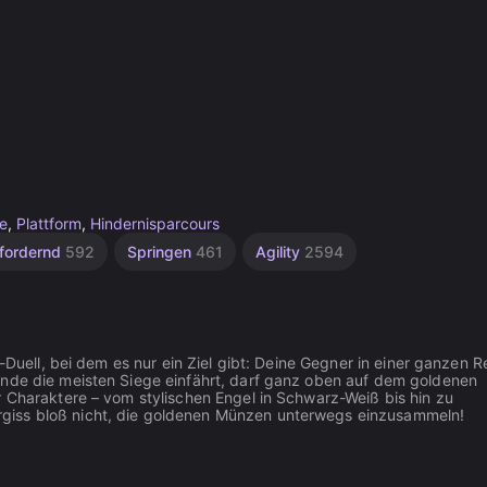
ge
,
Plattform
,
Hindernisparcours
fordernd
592
Springen
461
Agility
2594
-Duell, bei dem es nur ein Ziel gibt: Deine Gegner in einer ganzen R
Ende die meisten Siege einfährt, darf ganz oben auf dem goldenen
r Charaktere – vom stylischen Engel in Schwarz-Weiß bis hin zu
giss bloß nicht, die goldenen Münzen unterwegs einzusammeln!