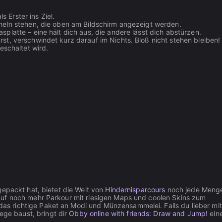
 Erster ins Ziel.
acheln stehen, die oben am Bildschirm angezeigt werden.
asplatte – eine hält dich aus, die andere lässt dich abstürzen.
rst, verschwindet kurz darauf im Nichts. Bloß nicht stehen bleiben!
geschaltet wird.
gepackt hat, bietet die Welt von
Hindernisparcours
noch jede Meng
auf noch mehr Parkour mit riesigen Maps und coolen Skins zum
as richtige Paket an Modi und Münzensammelei. Falls du lieber mit
e baust, bringt dir
Obby online with friends: Draw and Jump!
ein