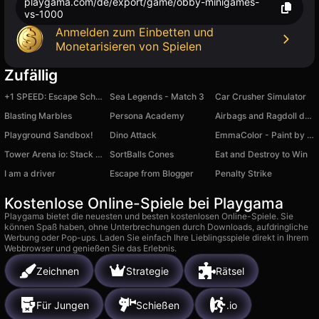
playgama.com/de/export/game/obby-minigames-
vs-1000
Anmelden zum Einbetten und
Monetarisieren von Spielen
Zufällig
+1 SPEED: Escape School
Sea Legends - Match 3
Car Crusher Simulator
Blasting Marbles
Persona Academy
Airbags and Ragdoll dummies in cars
Playground Sandbox!
Dino Attack
EmmaColor - Paint by Numbers
Tower Arena io: Stack & Build
SortBalls Cones
Eat and Destroy to Win
I am a driver
Escape from Blogger
Penalty Strike
Kostenlose Online-Spiele bei Playgama
Playgama bietet die neuesten und besten kostenlosen Online-Spiele. Sie
können Spaß haben, ohne Unterbrechungen durch Downloads, aufdringliche
Werbung oder Pop-ups. Laden Sie einfach Ihre Lieblingsspiele direkt in Ihrem
Webbrowser und genießen Sie das Erlebnis.
Zeichnen
Strategie
Rätsel
Für Jungen
Schießen
.io