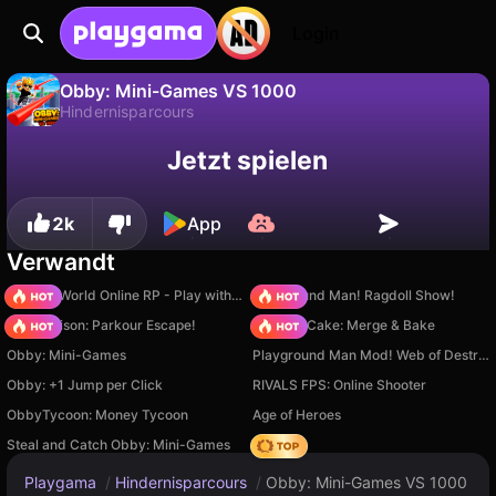
Login
Obby: Mini-Games VS 1000
Hindernisparcours
Fortschritt
Nein
Speichern
Obby: Mini-Games VS 1000 ist ein kostenloses hindernisparcours-Spiel von DepGet. Spiel es online auf Playgama.
Jetzt spielen
speichern!
2k
App
Verwandt
Sprunki World Online RP - Play with Friends!
Playground Man! Ragdoll Show!
Barry Prison: Parkour Escape!
Piece of Cake: Merge & Bake
Obby: Mini-Games
Playground Man Mod! Web of Destruction!
Obby: +1 Jump per Click
RIVALS FPS: Online Shooter
ObbyTycoon: Money Tycoon
Age of Heroes
Steal and Catch Obby: Mini-Games
Hedgies
Playgama
/
Hindernisparcours
/
Obby: Mini-Games VS 1000