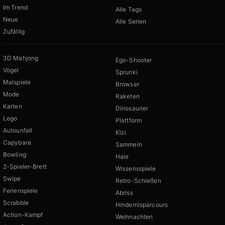
Im Trend
Alle Tags
Neue
Alle Serien
Zufällig
3D Mahjong
Ego-Shooter
Vögel
Sprunki
Malspiele
Browser
Mode
Raketen
Karten
Dinosaurier
Lego
Plattform
Autounfall
Kizi
Capybara
Sammeln
Bowling
Haie
2-Spieler-Brett
Wissensspiele
Swipe
Retro-Schießen
Ferienspiele
Abriss
Scrabble
Hindernisparcours
Action-Kampf
Weihnachten