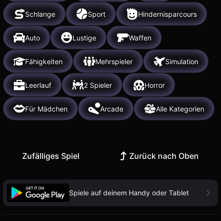
Schlange
Sport
Hindernisparcours
Auto
Lustige
Waffen
Fähigkeiten
Mehrspieler
Simulation
Leerlauf
2 Spieler
Horror
Für Mädchen
Arcade
Alle Kategorien
Zufälliges Spiel
Zurück nach Oben
Spiele auf deinem Handy oder Tablet