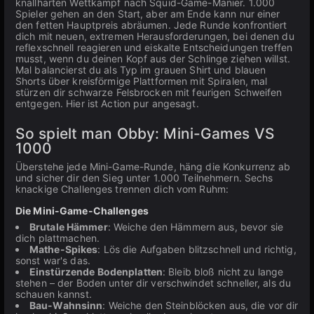
knallharten Wettkampf nach Squid-Game-Manier. 1.000
Spieler gehen an den Start, aber am Ende kann nur einer
den fetten Hauptpreis abräumen. Jede Runde konfrontiert
dich mit neuen, extremen Herausforderungen, bei denen du
reflexschnell reagieren und eiskalte Entscheidungen treffen
musst, wenn du deinen Kopf aus der Schlinge ziehen willst.
Mal balancierst du als Typ im grauen Shirt und blauen
Shorts über kreisförmige Plattformen mit Spiralen, mal
stürzen dir schwarze Felsbrocken mit feurigen Schweifen
entgegen. Hier ist Action pur angesagt.
So spielt man Obby: Mini-Games VS
1000
Überstehe jede Mini-Game-Runde, häng die Konkurrenz ab
und sicher dir den Sieg unter 1.000 Teilnehmern. Sechs
knackige Challenges trennen dich vom Ruhm:
Die Mini-Game-Challenges
Brutale Hämmer
: Weiche den Hämmern aus, bevor sie
dich plattmachen.
Mathe-Spikes
: Lös die Aufgaben blitzschnell und richtig,
sonst war's das.
Einstürzende Bodenplatten
: Bleib bloß nicht zu lange
stehen – der Boden unter dir verschwindet schneller, als du
schauen kannst.
Bau-Wahnsinn
: Weiche den Steinblöcken aus, die vor dir