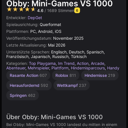
Obby: Mini-Games VS 1000
★★★★★
4.6
/ 1689 Stimmen
6
Entwickler:
DepGet
Spielausrichtung:
Querformat
Plattformen:
PC, Android, iOS
Veröffentlichungsdatum:
November 2025
Letzte Aktualisierung:
Mai 2026
Unterstützte Sprachen:
Englisch, Deutsch, Spanisch,
Französisch, Japanisch, Russisch, Türkisch
Kategorien:
Top Playgama
,
Im Trend
,
Action
,
Arcade
,
Abenteuer
,
Mehrspieler
,
Plattform
,
Hindernisparcours
,
Handy
Timing
Schnelle
67
Rasante Action
607
Roblox
811
Hindernisse
219
Obby
Action
195
71
243
Herausfordernd
592
Wettkampf
237
Springen
462
Über Obby: Mini-Games VS 1000
Bei Obby: Mini-Games VS 1000 landest du mitten in einem