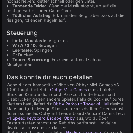
hochschießen; kletter schnell oder geh unter.
Tanzende Felder
: Wenn die Musik stoppt, ab auf die
richtige Farbe – oder Game Over.
Tödlicher Aufstieg
: Erklimm den Berg, aber pass auf die
riesigen, rollenden Kugeln auf.
Steuerung
Linke Maustaste
: Angreifen
W / A / S / D
: Bewegen
Leertaste
: Springen
C
: Ducken
Touch-Steuerung
: Erscheint automatisch auf
Mobilgeräten
Das könnte dir auch gefallen
Wenn dir der kompetitive Vibe von Obby: Mini-Games VS
1000 taugt, bietet dir
Obby: Mini-Games
eine ähnliche
Struktur. Kämpfe dich durch Parkour, bunte Böden und
Glasbrücken gegen andere Spieler. Falls du Bock auf pures
Klettern hast, liefert dir
Obby Parkour: Tower of Hell
riesige
Maps und jede Menge Skins zum Freischalten. Oder suchst
du ein schnelles Obby mit Leaderboard-Action? Dann check
+1 Speed Keyboard Escape: Obby
aus, wo du über
Tastaturtasten rennst und Rebirths performst, um deine
Rivalen alt aussehen zu lassen.
Stöber durch den kompletten
Hindernisparcours
Katalog für