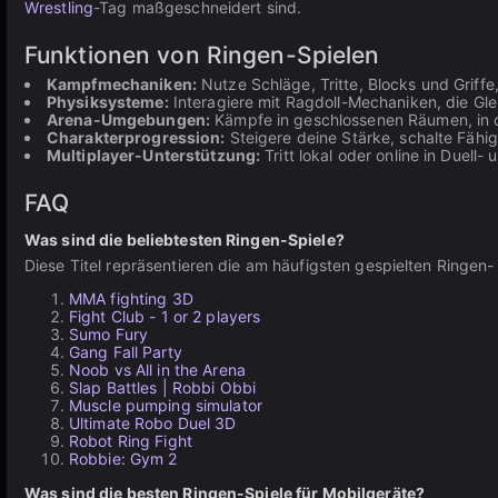
Wrestling
-Tag maßgeschneidert sind.
Funktionen von Ringen-Spielen
Kampfmechaniken:
Nutze Schläge, Tritte, Blocks und Griff
Physiksysteme:
Interagiere mit Ragdoll-Mechaniken, die Gl
Arena-Umgebungen:
Kämpfe in geschlossenen Räumen, in 
Charakterprogression:
Steigere deine Stärke, schalte Fähi
Multiplayer-Unterstützung:
Tritt lokal oder online in Duell
FAQ
Was sind die beliebtesten Ringen-Spiele?
Diese Titel repräsentieren die am häufigsten gespielten Ringen
MMA fighting 3D
Fight Club - 1 or 2 players
Sumo Fury
Gang Fall Party
Noob vs All in the Arena
Slap Battles | Robbi Obbi
Muscle pumping simulator
Ultimate Robo Duel 3D
Robot Ring Fight
Robbie: Gym 2
Was sind die besten Ringen-Spiele für Mobilgeräte?