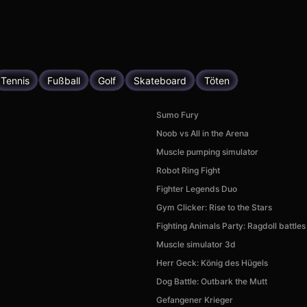
Tennis
Fußball
Golf
Skateboard
Töten
Sumo Fury
Noob vs All in the Arena
Muscle pumping simulator
Robot Ring Fight
Fighter Legends Duo
Gym Clicker: Rise to the Stars
Fighting Animals Party: Ragdoll battles
Muscle simulator 3d
Herr Geck: König des Hügels
Dog Battle: Outbark the Mutt
Gefangener Krieger