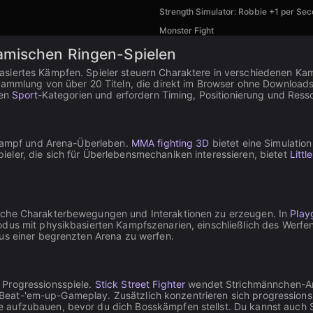
Strength Simulator: Robbie +1 per Se
Monster Fight
amischen Ringen-Spielen
siertes Kämpfen. Spieler steuern Charaktere in verschiedenen Kamp
 Sammlung von über 20 Titeln, die direkt im Browser ohne Download
ren
Sport
-Kategorien und erfordern Timing, Positionierung und Re
n Kampf und Arena-Überleben.
MMA fighting 3D
bietet eine Simulati
eler, die sich für Überlebensmechaniken interessieren, bietet
Littl
eiche Charakterbewegungen und Interaktionen zu erzeugen. In
Play
us mit physikbasierten Kampfszenarien, einschließlich des Werfens
us einer begrenzten Arena zu werfen.
 Progressionsspiele.
Stick Street Fighter
wendet Strichmännchen-Ani
n Beat-'em-up-Gameplay. Zusätzlich konzentrieren sich progressions
 aufzubauen, bevor du dich Bosskämpfen stellst. Du kannst auch S