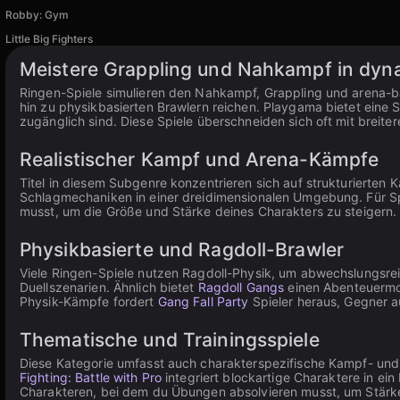
Robby: Gym
Little Big Fighters
Meistere Grappling und Nahkampf in dyn
Ringen-Spiele simulieren den Nahkampf, Grappling und arena-ba
hin zu physikbasierten Brawlern reichen. Playgama bietet eine
zugänglich sind. Diese Spiele überschneiden sich oft mit breite
Realistischer Kampf und Arena-Kämpfe
Titel in diesem Subgenre konzentrieren sich auf strukturierte
Schlagmechaniken in einer dreidimensionalen Umgebung. Für Spi
musst, um die Größe und Stärke deines Charakters zu steigern.
Physikbasierte und Ragdoll-Brawler
Viele Ringen-Spiele nutzen Ragdoll-Physik, um abwechslungsr
Duellszenarien. Ähnlich bietet
Ragdoll Gangs
einen Abenteuermod
Physik-Kämpfe fordert
Gang Fall Party
Spieler heraus, Gegner a
Thematische und Trainingsspiele
Diese Kategorie umfasst auch charakterspezifische Kampf- und
Fighting: Battle with Pro
integriert blockartige Charaktere in ei
Charakteren, bei dem du Übungen absolvieren musst, um Stärke