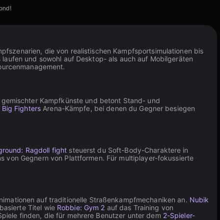
cond!
fszenarien, die von realistischen Kampfsportsimulationen bis
s laufen und sowohl auf Desktop- als auch auf Mobilgeräten
ssourcenmanagement.
on gemischter Kampfkünste und betont Stand- und
e Big Fighters
Arena-Kämpfe, bei denen du Gegner besiegen
ground: Ragdoll fight
steuerst du Soft-Body-Charaktere in
 von Gegnern von Plattformen. Für multiplayer-fokussierte
mationen auf traditionelle Straßenkampfmechaniken an.
Nubik
basierte Titel wie
Robbie: Gym 2
auf das Training von
piele finden, die für mehrere Benutzer unter dem
2-Spieler-