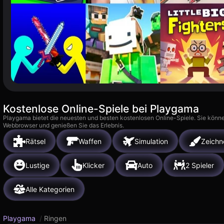
Kostenlose Online-Spiele bei Playgama
Playgama bietet die neuesten und besten kostenlosen Online-Spiele. Sie könne
Webbrowser und genießen Sie das Erlebnis.
Rätsel
Waffen
Simulation
Zeichn
Lustige
Klicker
Auto
2 Spieler
Alle Kategorien
Playgama
/
Ringen