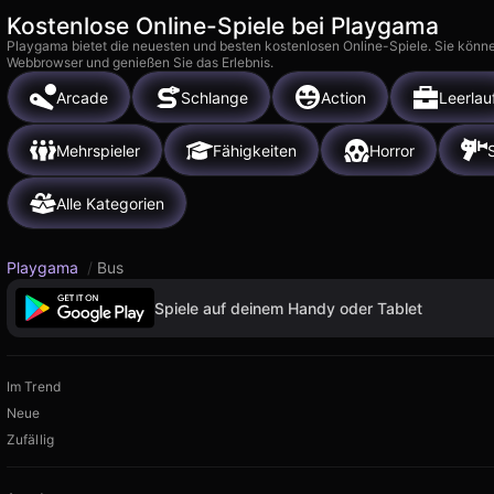
Kostenlose Online-Spiele bei Playgama
Playgama bietet die neuesten und besten kostenlosen Online-Spiele. Sie könne
Webbrowser und genießen Sie das Erlebnis.
Arcade
Schlange
Action
Leerlau
Mehrspieler
Fähigkeiten
Horror
Alle Kategorien
Playgama
/
Bus
Spiele auf deinem Handy oder Tablet
Im Trend
Neue
Zufällig