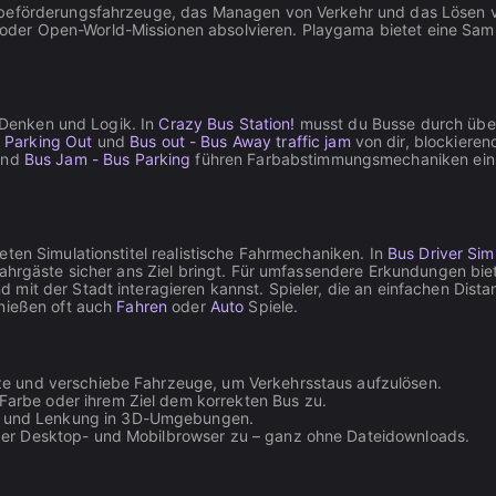
nbeförderungsfahrzeuge, das Managen von Verkehr und das Lösen vo
er Open-World-Missionen absolvieren. Playgama bietet eine Samml
s Denken und Logik. In
Crazy Bus Station!
musst du Busse durch über
 Parking Out
und
Bus out - Bus Away traffic jam
von dir, blockiere
nd
Bus Jam - Bus Parking
führen Farbabstimmungsmechaniken ein,
ten Simulationstitel realistische Fahrmechaniken. In
Bus Driver Sim
Fahrgäste sicher ans Ziel bringt. Für umfassendere Erkundungen bie
mit der Stadt interagieren kannst. Spieler, die an einfachen Dist
nießen oft auch
Fahren
oder
Auto
Spiele.
tze und verschiebe Fahrzeuge, um Verkehrsstaus aufzulösen.
Farbe oder ihrem Ziel dem korrekten Bus zu.
n und Lenkung in 3D-Umgebungen.
über Desktop- und Mobilbrowser zu – ganz ohne Dateidownloads.