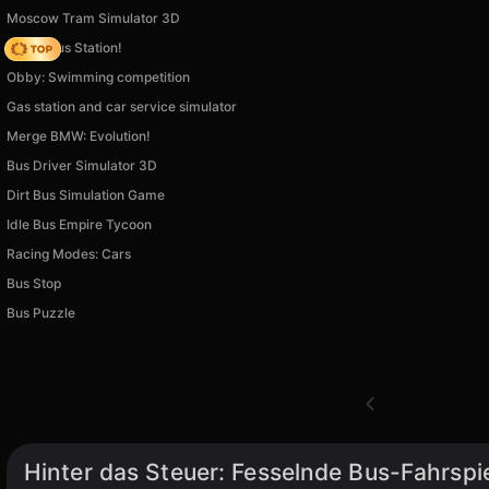
Moscow Tram Simulator 3D
Crazy Bus Station!
Obby: Swimming competition
Gas station and car service simulator
Merge BMW: Evolution!
Bus Driver Simulator 3D
Dirt Bus Simulation Game
Idle Bus Empire Tycoon
Racing Modes: Cars
Bus Stop
Bus Puzzle
Hinter das Steuer: Fesselnde Bus-Fahrspi