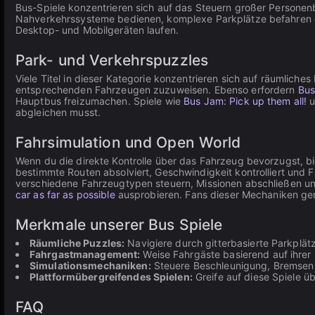
Bus-Spiele konzentrieren sich auf das Steuern großer Persone
Nahverkehrssysteme bedienen, komplexe Parkplätze befahren od
Desktop- und Mobilgeräten laufen.
Park- und Verkehrspuzzles
Viele Titel in dieser Kategorie konzentrieren sich auf räumliche
entsprechenden Fahrzeugen zuzuweisen. Ebenso erfordern
Bus
Hauptbus freizumachen. Spiele wie
Bus Jam: Pick up them all!
u
abgleichen musst.
Fahrsimulation und Open World
Wenn du die direkte Kontrolle über das Fahrzeug bevorzugst, bie
bestimmte Routen absolviert, Geschwindigkeit kontrolliert und 
verschiedene Fahrzeugtypen steuern, Missionen abschließen und 
car as far as possible
ausprobieren. Fans dieser Mechaniken ge
Merkmale unserer Bus Spiele
Räumliche Puzzles:
Navigiere durch gitterbasierte Parkplä
Fahrgastmanagement:
Weise Fahrgäste basierend auf ihrer 
Simulationsmechaniken:
Steuere Beschleunigung, Bremse
Plattformübergreifendes Spielen:
Greife auf diese Spiele 
FAQ