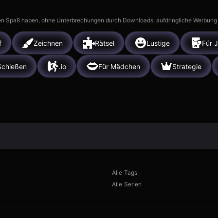
n Spaß haben, ohne Unterbrechungen durch Downloads, aufdringliche Werbung ode
f
Zeichnen
Rätsel
Lustige
Für 
Schießen
.io
Für Mädchen
Strategie
Alle Tags
Alle Serien