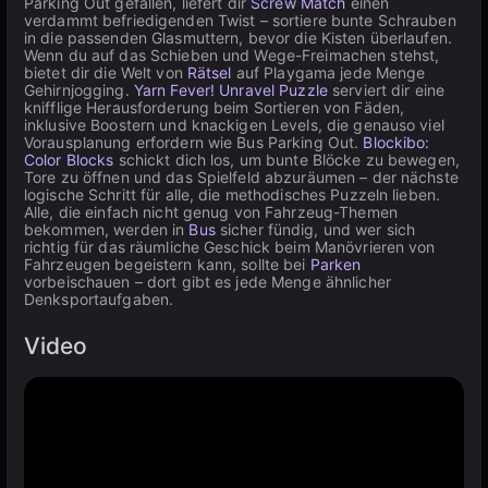
Parking Out gefallen, liefert dir
Screw Match
einen
verdammt befriedigenden Twist – sortiere bunte Schrauben
in die passenden Glasmuttern, bevor die Kisten überlaufen.
Wenn du auf das Schieben und Wege-Freimachen stehst,
bietet dir die Welt von
Rätsel
auf Playgama jede Menge
Gehirnjogging.
Yarn Fever! Unravel Puzzle
serviert dir eine
knifflige Herausforderung beim Sortieren von Fäden,
inklusive Boostern und knackigen Levels, die genauso viel
Vorausplanung erfordern wie Bus Parking Out.
Blockibo:
Color Blocks
schickt dich los, um bunte Blöcke zu bewegen,
Tore zu öffnen und das Spielfeld abzuräumen – der nächste
logische Schritt für alle, die methodisches Puzzeln lieben.
Alle, die einfach nicht genug von Fahrzeug-Themen
bekommen, werden in
Bus
sicher fündig, und wer sich
richtig für das räumliche Geschick beim Manövrieren von
Fahrzeugen begeistern kann, sollte bei
Parken
vorbeischauen – dort gibt es jede Menge ähnlicher
Denksportaufgaben.
Video