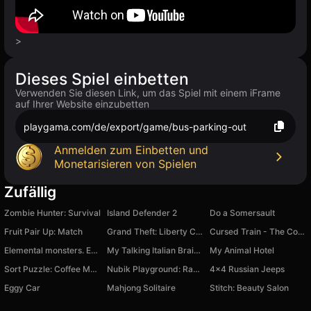
>
Dieses Spiel einbetten
Verwenden Sie diesen Link, um das Spiel mit einem iFrame
auf Ihrer Website einzubetten
playgama.com/de/export/game/bus-parking-out
Anmelden zum Einbetten und
Monetarisieren von Spielen
Zufällig
Zombie Hunter: Survival
Island Defender 2
Do a Somersault
Fruit Pair Up: Match
Grand Theft: Liberty City 3D
Cursed Train - The Conductor Simulator
Elemental monsters. Evolution
My Talking Italian Brainrot: Virtual Pet for Kids
My Animal Hotel
Sort Puzzle: Coffee Match Rush
Nubik Playground: Ragdoll Sandbox
4x4 Russian Jeeps
Eggy Car
Mahjong Solitaire
Stitch: Beauty Salon