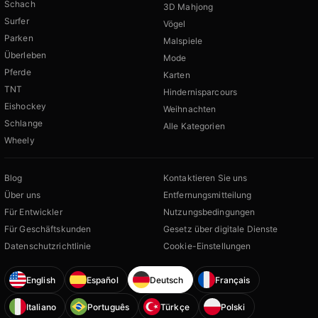
Schach
3D Mahjong
Surfer
Vögel
Parken
Malspiele
Überleben
Mode
Pferde
Karten
TNT
Hindernisparcours
Eishockey
Weihnachten
Schlange
Alle Kategorien
Wheely
Blog
Kontaktieren Sie uns
Über uns
Entfernungsmitteilung
Für Entwickler
Nutzungsbedingungen
Für Geschäftskunden
Gesetz über digitale Dienste
Datenschutzrichtlinie
Cookie-Einstellungen
English
Español
Deutsch
Français
Italiano
Português
Türkçe
Polski