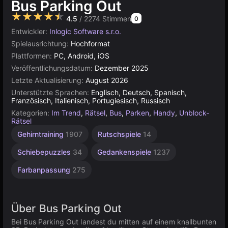
Bus Parking Out
★★★★★
4.5
/ 2274 Stimmen
0
Entwickler:
Inlogic Software s.r.o.
Spielausrichtung:
Hochformat
Plattformen:
PC, Android, iOS
Veröffentlichungsdatum:
Dezember 2025
Letzte Aktualisierung:
August 2026
Unterstützte Sprachen:
Englisch, Deutsch, Spanisch,
Französisch, Italienisch, Portugiesisch, Russisch
Kategorien:
Im Trend
,
Rätsel
,
Bus
,
Parken
,
Handy
,
Unblock-
Rätsel
Gehirntraining
1907
Rutschspiele
14
Schiebepuzzles
34
Gedankenspiele
1237
Farbanpassung
275
Über Bus Parking Out
Bei Bus Parking Out landest du mitten auf einem knallbunten