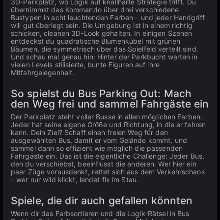
3D-Parkplatz, wo Logik auf knallharte Strategie trifft. Du
übernimmst das Kommando über drei verschiedene
Bustypen in acht leuchtenden Farben – und jeder Handgriff
will gut überlegt sein. Die Umgebung ist in einem richtig
schicken, cleanen 3D-Look gehalten. In einigen Szenen
entdeckst du quadratische Blumenkübel mit grünen
Bäumen, die symmetrisch über das Spielfeld verteilt sind.
Und schau mal genau hin: Hinter der Parkbucht warten in
vielen Levels stilisierte, bunte Figuren auf ihre
Mitfahrgelegenheit.
So spielst du Bus Parking Out: Mach
den Weg frei und sammel Fahrgäste ein
Der Parkplatz steht voller Busse in allen möglichen Farben.
Jeder hat seine eigene Größe und Richtung, in die er fahren
kann. Dein Ziel? Schaff einen freien Weg für den
ausgewählten Bus, damit er vom Gelände kommt, und
sammel dann so effizient wie möglich die passenden
Fahrgäste ein. Das ist die eigentliche Challenge: Jeder Bus,
den du verschiebst, beeinflusst die anderen. Wer hier ein
paar Züge vorausdenkt, rettet sich aus dem Verkehrschaos
– wer nur wild klickt, landet fix im Stau.
Spiele, die dir auch gefallen könnten
Wenn dir das Farbsortieren und die Logik-Rätsel in Bus