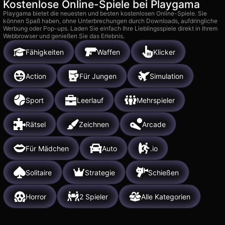
Kostenlose Online-Spiele bei Playgama
Playgama bietet die neuesten und besten kostenlosen Online-Spiele. Sie
können Spaß haben, ohne Unterbrechungen durch Downloads, aufdringliche
Werbung oder Pop-ups. Laden Sie einfach Ihre Lieblingsspiele direkt in Ihrem
Webbrowser und genießen Sie das Erlebnis.
Fähigkeiten
Waffen
Klicker
Action
Für Jungen
Simulation
Sport
Leerlauf
Mehrspieler
Rätsel
Zeichnen
Arcade
Für Mädchen
Auto
.io
Solitaire
Strategie
Schießen
Horror
2 Spieler
Alle Kategorien