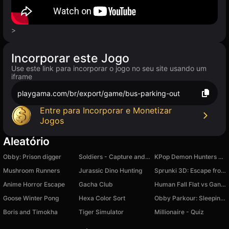
>
Incorporar este Jogo
Use este link para incorporar o jogo no seu site usando um
iframe
playgama.com/br/export/game/bus-parking-out
Entre para Incorporar e Monetizar
Jogos
Aleatório
Obby: Prison digger
Soldiers - Capture and Control!
KPop Demon Hunters - Gashapon Toys
Mushroom Runners
Jurassic Dino Hunting
Sprunki 3D: Escape from Prison
Anime Horror Escape
Gacha Club
Human Fall Flat vs Gang Beasts
Goose Winter Pong
Hexa Color Sort
Obby Parkour: Sleeping Brainrots
Boris and Timokha
Tiger Simulator
Millionaire - Quiz