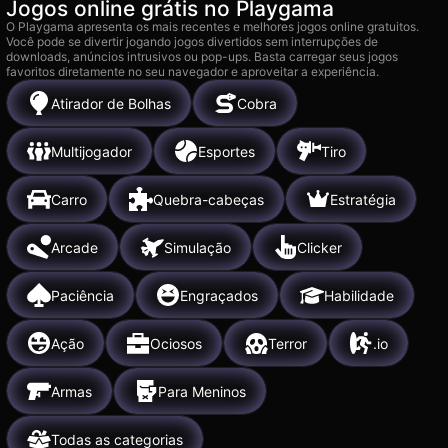
Jogos online grátis no Playgama
O Playgama apresenta os mais recentes e melhores jogos online gratuitos.
Você pode se divertir jogando jogos divertidos sem interrupções de
downloads, anúncios intrusivos ou pop-ups. Basta carregar seus jogos
favoritos diretamente no seu navegador e aproveitar a experiência.
Atirador de Bolhas
Cobra
Multijogador
Esportes
Tiro
Carro
Quebra-cabeças
Estratégia
Arcade
Simulação
Clicker
Paciência
Engraçados
Habilidade
Ação
Ociosos
Terror
.io
Armas
Para Meninos
Todas as categorias