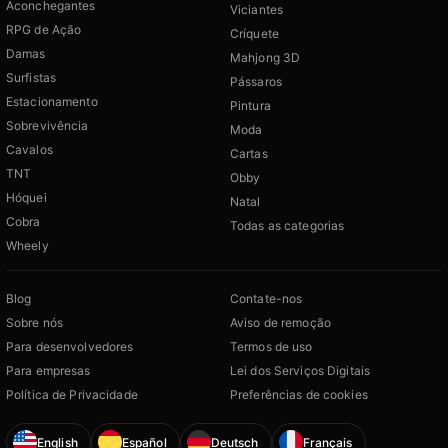
Aconchegantes
Viciantes
RPG de Ação
Críquete
Damas
Mahjong 3D
Surfistas
Pássaros
Estacionamento
Pintura
Sobrevivência
Moda
Cavalos
Cartas
TNT
Obby
Hóquei
Natal
Cobra
Todas as categorias
Wheely
Blog
Contate-nos
Sobre nós
Aviso de remoção
Para desenvolvedores
Termos de uso
Para empresas
Lei dos Serviços Digitais
Política de Privacidade
Preferências de cookies
English
Español
Deutsch
Français