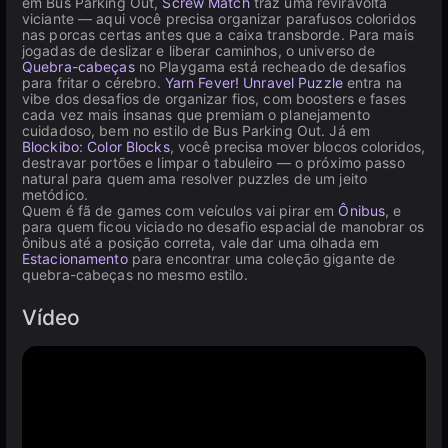
em Bus Parking Out,
Screw Match
traz uma reviravolta
viciante — aqui você precisa organizar parafusos coloridos
nas porcas certas antes que a caixa transborde. Para mais
jogadas de deslizar e liberar caminhos, o universo de
Quebra-cabeças
no Playgama está recheado de desafios
para fritar o cérebro.
Yarn Fever! Unravel Puzzle
entra na
vibe dos desafios de organizar fios, com boosters e fases
cada vez mais insanas que premiam o planejamento
cuidadoso, bem no estilo de Bus Parking Out. Já em
Blockibo: Color Blocks
, você precisa mover blocos coloridos,
destravar portões e limpar o tabuleiro — o próximo passo
natural para quem ama resolver puzzles de um jeito
metódico.
Quem é fã de games com veículos vai pirar em
Ônibus
, e
para quem ficou viciado no desafio espacial de manobrar os
ônibus até a posição correta, vale dar uma olhada em
Estacionamento
para encontrar uma coleção gigante de
quebra-cabeças no mesmo estilo.
Vídeo