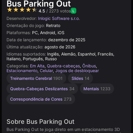
Bus Parking Out
★★★★★
4.5
/ 2273 votos
L
Desenvolvedor:
Inlogic Software s.r.o.
Orientação do jogo:
Retrato
Plataformas:
PC, Android, iOS
Data de lançamento:
dezembro de 2025
Última atualização:
agosto de 2026
Idiomas suportados:
Inglês, Alemão, Espanhol, Francês,
Italiano, Português, Russo
Categorias:
Em Alta
,
Quebra-cabeças
,
Ônibus
,
Estacionamento
,
Celular
,
Jogos de desbloquear
Treinamento Cerebral
1901
Slides
14
Quebra-Cabeças Deslizantes
34
Mentais
1233
Correspondência de Cores
273
Sobre Bus Parking Out
Bus Parking Out te joga direto em um estacionamento 3D