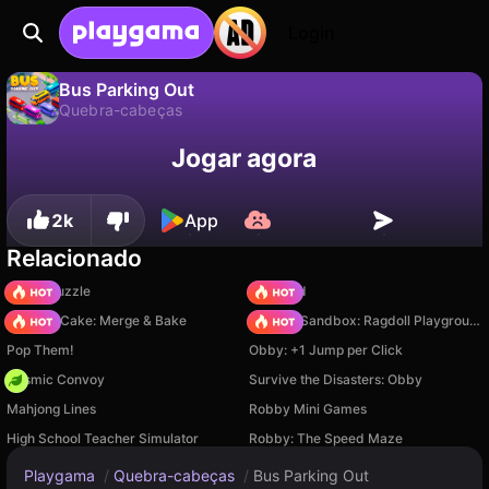
Login
Bus Parking Out
Quebra-cabeças
Não
Salvar
Salve o progresso!
Bus Parking Out é um jogo de quebra-cabeças gratuito de Inlogic Software s.r.o.. Jogue online na Playgama.
Jogar agora
2k
App
Relacionado
Arrow Puzzle
TB World
Piece of Cake: Merge & Bake
Sprunki Sandbox: Ragdoll Playground Mode
Pop Them!
Obby: +1 Jump per Click
Cosmic Convoy
Survive the Disasters: Obby
Mahjong Lines
Robby Mini Games
High School Teacher Simulator
Robby: The Speed Maze
Playgama
/
Quebra-cabeças
/
Bus Parking Out