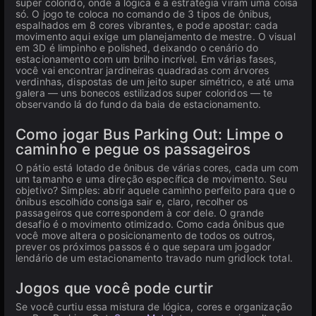
super colorido, onde a lógica e a estratégia viram uma coisa
só. O jogo te coloca no comando de 3 tipos de ônibus,
espalhados em 8 cores vibrantes, e pode apostar: cada
movimento aqui exige um planejamento de mestre. O visual
em 3D é limpinho e polished, deixando o cenário do
estacionamento com um brilho incrível. Em várias fases,
você vai encontrar jardineiras quadradas com árvores
verdinhas, dispostas de um jeito super simétrico, e até uma
galera — uns bonecos estilizados super coloridos — te
observando lá do fundo da baia de estacionamento.
Como jogar Bus Parking Out: Limpe o
caminho e pegue os passageiros
O pátio está lotado de ônibus de várias cores, cada um com
um tamanho e uma direção específica de movimento. Seu
objetivo? Simples: abrir aquele caminho perfeito para que o
ônibus escolhido consiga sair e, claro, recolher os
passageiros que correspondem à cor dele. O grande
desafio é o movimento otimizado. Como cada ônibus que
você move altera o posicionamento de todos os outros,
prever os próximos passos é o que separa um jogador
lendário de um estacionamento travado num gridlock total.
Jogos que você pode curtir
Se você curtiu essa mistura de lógica, cores e organização