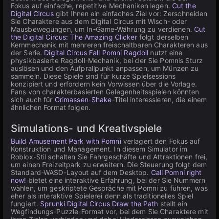
Fokus auf einfache, repetitive Mechaniken legen.
Cut the
Digital Circus
gibt Ihnen ein einfaches Ziel vor: Zerschneiden
Sie Charaktere aus dem Digital Circus mit Wisch- oder
Mausbewegungen, um In-Game-Währung zu verdienen.
Cut
the Digital Circus: The Amazing Clicker
folgt derselben
Kernmechanik mit mehreren freischaltbaren Charakteren aus
der Serie.
Digital Circus Fall Pomni Ragdoll
nutzt eine
physikbasierte Ragdoll-Mechanik, bei der Sie Pomnis Sturz
auslösen und den Aufprallpunkt anpassen, um Münzen zu
sammeln. Diese Spiele sind für kurze Spielsessions
konzipiert und erfordern kein Vorwissen über die Vorlage.
Fans von charakterbasierten Gelegenheitsspielen könnten
sich auch für
Grimassen-Shake
-Titel interessieren, die einem
ähnlichen Format folgen.
Simulations- und Kreativspiele
Build Amusement Park with Pomni
verlagert den Fokus auf
Konstruktion und Management. In diesem Simulator im
Roblox-Stil schalten Sie Fahrgeschäfte und Attraktionen frei,
um einen Freizeitpark zu erweitern. Die Steuerung folgt dem
Standard-WASD-Layout auf dem Desktop.
Call Pomni right
now!
bietet eine interaktive Erfahrung, bei der Sie Nummern
wählen, um geskriptete Gespräche mit Pomni zu führen, was
eher als interaktive Spielerei denn als traditionelles Spiel
fungiert.
Sprunki Digital Circus Draw the Path
stellt ein
Wegfindungs-Puzzle-Format vor, bei dem Sie Charaktere mit