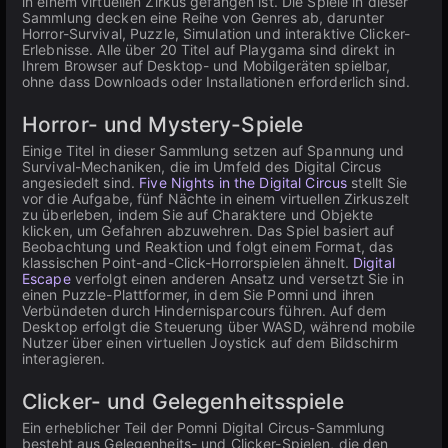
in einem virtuellen Zirkus gefangen ist. Die Spiele in dieser
Sammlung decken eine Reihe von Genres ab, darunter
Horror-Survival, Puzzle, Simulation und interaktive Clicker-
Erlebnisse. Alle über 20 Titel auf Playgama sind direkt in
Ihrem Browser auf Desktop- und Mobilgeräten spielbar,
ohne dass Downloads oder Installationen erforderlich sind.
Horror- und Mystery-Spiele
Einige Titel in dieser Sammlung setzen auf Spannung und
Survival-Mechaniken, die im Umfeld des Digital Circus
angesiedelt sind.
Five Nights in the Digital Circus
stellt Sie
vor die Aufgabe, fünf Nächte in einem virtuellen Zirkuszelt
zu überleben, indem Sie auf Charaktere und Objekte
klicken, um Gefahren abzuwehren. Das Spiel basiert auf
Beobachtung und Reaktion und folgt einem Format, das
klassischen Point-and-Click-Horrorspielen ähnelt.
Digital
Escape
verfolgt einen anderen Ansatz und versetzt Sie in
einen Puzzle-Plattformer, in dem Sie Pomni und ihren
Verbündeten durch Hindernisparcours führen. Auf dem
Desktop erfolgt die Steuerung über WASD, während mobile
Nutzer über einen virtuellen Joystick auf dem Bildschirm
interagieren.
Clicker- und Gelegenheitsspiele
Ein erheblicher Teil der Pomni Digital Circus-Sammlung
besteht aus Gelegenheits- und Clicker-Spielen, die den