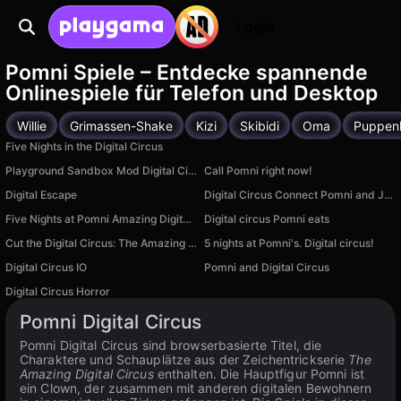
Login
Pomni Spiele – Entdecke spannende
Onlinespiele für Telefon und Desktop
Willie
Grimassen-Shake
Kizi
Skibidi
Oma
Puppen
Five Nights in the Digital Circus
Playground Sandbox Mod Digital Circus
Call Pomni right now!
Digital Escape
Digital Circus Connect Pomni and Jax
Five Nights at Pomni Amazing Digital Circus
Digital circus Pomni eats
Cut the Digital Circus: The Amazing Clicker
5 nights at Pomni's. Digital circus!
Digital Circus IO
Pomni and Digital Circus
Digital Circus Horror
Verfügbar auf PC
Pomni Digital Circus
Pomni Digital Circus sind browserbasierte Titel, die
Charaktere und Schauplätze aus der Zeichentrickserie
The
Amazing Digital Circus
enthalten. Die Hauptfigur Pomni ist
ein Clown, der zusammen mit anderen digitalen Bewohnern