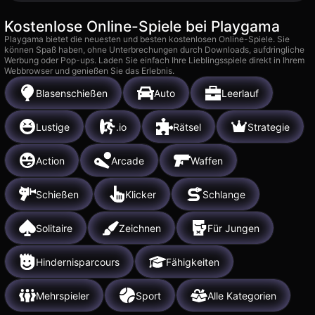
Kostenlose Online-Spiele bei Playgama
Playgama bietet die neuesten und besten kostenlosen Online-Spiele. Sie
können Spaß haben, ohne Unterbrechungen durch Downloads, aufdringliche
Werbung oder Pop-ups. Laden Sie einfach Ihre Lieblingsspiele direkt in Ihrem
Webbrowser und genießen Sie das Erlebnis.
Blasenschießen
Auto
Leerlauf
Lustige
.io
Rätsel
Strategie
Action
Arcade
Waffen
Schießen
Klicker
Schlange
Solitaire
Zeichnen
Für Jungen
Hindernisparcours
Fähigkeiten
Mehrspieler
Sport
Alle Kategorien