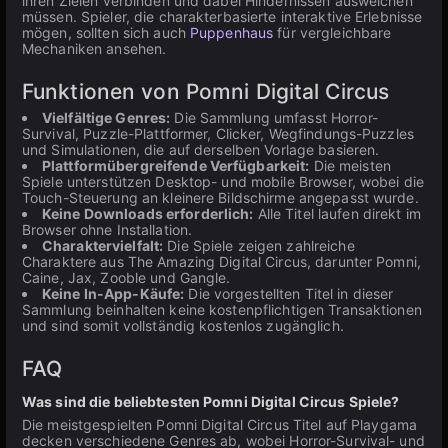
ihren Zielen verbinden und dabei Hindernissen ausweichen
müssen. Spieler, die charakterbasierte interaktive Erlebnisse
mögen, sollten sich auch
Puppenhaus
für vergleichbare
Mechaniken ansehen.
Funktionen von Pomni Digital Circus
Vielfältige Genres:
Die Sammlung umfasst Horror-
Survival, Puzzle-Plattformer, Clicker, Wegfindungs-Puzzles
und Simulationen, die auf derselben Vorlage basieren.
Plattformübergreifende Verfügbarkeit:
Die meisten
Spiele unterstützen Desktop- und mobile Browser, wobei die
Touch-Steuerung an kleinere Bildschirme angepasst wurde.
Keine Downloads erforderlich:
Alle Titel laufen direkt im
Browser ohne Installation.
Charaktervielfalt:
Die Spiele zeigen zahlreiche
Charaktere aus The Amazing Digital Circus, darunter Pomni,
Caine, Jax, Zooble und Gangle.
Keine In-App-Käufe:
Die vorgestellten Titel in dieser
Sammlung beinhalten keine kostenpflichtigen Transaktionen
und sind somit vollständig kostenlos zugänglich.
FAQ
Was sind die beliebtesten Pomni Digital Circus Spiele?
Die meistgespielten Pomni Digital Circus Titel auf Playgama
decken verschiedene Genres ab, wobei Horror-Survival- und