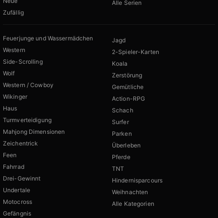
Neue
Alle Serien
Zufällig
Feuerjunge und Wassermädchen
Jagd
Western
2-Spieler-Karten
Side-Scrolling
Koala
Wolf
Zerstörung
Western / Cowboy
Gemütliche
Wikinger
Action-RPG
Haus
Schach
Turmverteidigung
Surfer
Mahjong Dimensionen
Parken
Zeichentrick
Überleben
Feen
Pferde
Fahrrad
TNT
Drei-Gewinnt
Hindernisparcours
Undertale
Weihnachten
Motocross
Alle Kategorien
Gefängnis