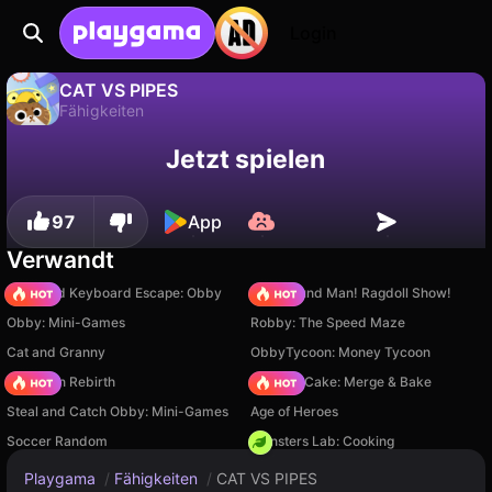
Login
CAT VS PIPES
Fähigkeiten
Fortschritt
Nein
Speichern
CAT VS PIPES ist ein kostenloses fähigkeiten-Spiel von Forza. Spiel es online auf Playgama.
Jetzt spielen
speichern!
97
App
Verwandt
+1 Speed Keyboard Escape: Obby
Playground Man! Ragdoll Show!
Obby: Mini-Games
Robby: The Speed Maze
Cat and Granny
ObbyTycoon: Money Tycoon
Stickman Rebirth
Piece of Cake: Merge & Bake
Steal and Catch Obby: Mini-Games
Age of Heroes
Soccer Random
Monsters Lab: Cooking
Playgama
/
Fähigkeiten
/
CAT VS PIPES