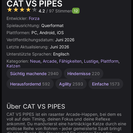
CAT VS PIPES
★★★★★
4.2
/ 97 Stimmen
12
Entwickler:
Forza
Spielausrichtung:
Querformat
Plattformen:
PC, Android, iOS
Veröffentlichungsdatum:
Juni 2026
Letzte Aktualisierung:
Juni 2026
Unterstützte Sprachen:
Englisch
Kategorien:
Neue
,
Arcade
,
Fähigkeiten
,
Lustige
,
Plattform
,
Katzen
Süchtig machende
2940
Hindernisse
220
Herausfordernd
592
Agility
2593
Einfache
1573
Über CAT VS PIPES
CAT VS PIPES ist ein rasanter Arcade-Happen, bei dem es
voll auf dein Timing, deinen Fokus und deine Reflexe
ankommt. Du manövrierst eine hartnäckige Katze durch eine
endlose Reihe von Rohren – jeder gemeisterte Spalt bringt