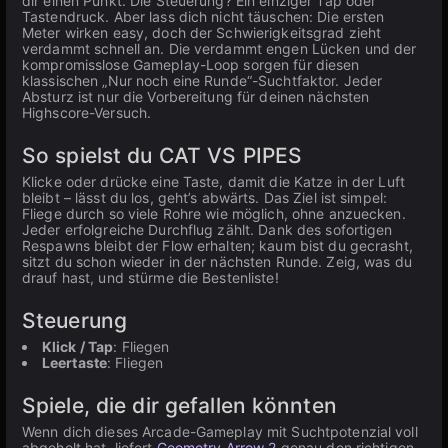
dir einen Punkt. Die Steuerung? Ein einziger Tap oder
Tastendruck. Aber lass dich nicht täuschen: Die ersten
Meter wirken easy, doch der Schwierigkeitsgrad zieht
verdammt schnell an. Die verdammt engen Lücken und der
kompromisslose Gameplay-Loop sorgen für diesen
klassischen „Nur noch eine Runde“-Suchtfaktor. Jeder
Absturz ist nur die Vorbereitung für deinen nächsten
Highscore-Versuch.
So spielst du CAT VS PIPES
Klicke oder drücke eine Taste, damit die Katze in der Luft
bleibt – lässt du los, geht’s abwärts. Das Ziel ist simpel:
Fliege durch so viele Rohre wie möglich, ohne anzuecken.
Jeder erfolgreiche Durchflug zählt. Dank des sofortigen
Respawns bleibt der Flow erhalten; kaum bist du gecrasht,
sitzt du schon wieder in der nächsten Runde. Zeig, was du
drauf hast, und stürme die Bestenliste!
Steuerung
Klick / Tap
: Fliegen
Leertaste
: Fliegen
Spiele, die dir gefallen könnten
Wenn dich dieses Arcade-Gameplay mit Suchtpotenzial voll
abgeholt hat, liefert
Geometry Arrow 2
genau den richtigen