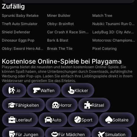
Zufällig
Sprunki Baby Retake
Miner Builder
Match Tree
Theft Auto Simulator
Obby: BrainRot
Nubiki: Tsunami Run Online
Shield Defender
Car Crash X Race Simulator
LadyBug 3D: City Adventures
Dinosaur Eggs Pop
Bark & Blast
Motocross: Championship and Freestyle
Obby: Sword Hero Adventure
Break The Tile
Pixel Coloring
Kostenlose Online-Spiele bei Playgama
Playgama bietet die neuesten und besten kostenlosen Online-Spiele. Sie
können Spaß haben, ohne Unterbrechungen durch Downloads, aufdringliche
Werbung oder Pop-ups. Laden Sie einfach Ihre Lieblingsspiele direkt in Ihrem
Webbrowser und genießen Sie das Erlebnis.
.io
Waffen
Klicker
Fähigkeiten
Horror
Rätsel
Leerlauf
Auto
Sport
Solitaire
Für Jungen
Für Mädchen
Simulation