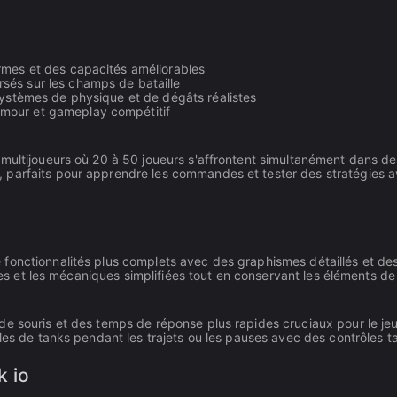
rmes et des capacités améliorables
és sur les champs de bataille
systèmes de physique et de dégâts réalistes
mour et gameplay compétitif
 multijoueurs où 20 à 50 joueurs s'affrontent simultanément dans d
 parfaits pour apprendre les commandes et tester des stratégies a
onctionnalités plus complets avec des graphismes détaillés et des c
iales et les mécaniques simplifiées tout en conservant les éléments d
de souris et des temps de réponse plus rapides cruciaux pour le jeu
es de tanks pendant les trajets ou les pauses avec des contrôles tact
k io