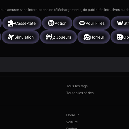
 vous amuser sans interruptions de téléchargements, de publicités intrusives ou
Casse-tête
Action
Pour Filles
St
Simulation
2 Joueurs
Horreur
Ob
Tous les tags
Toutes les séries
Horreur
Voiture
Drôles