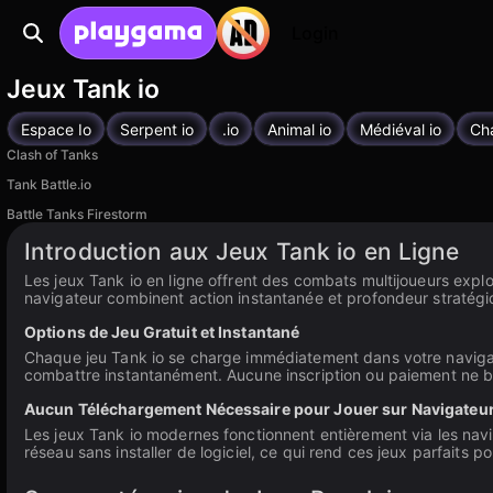
Login
Jeux Tank io
Espace Io
Serpent io
.io
Animal io
Médiéval io
Ch
Clash of Tanks
Tank Battle.io
Battle Tanks Firestorm
Introduction aux Jeux Tank io en Ligne
Les jeux Tank io en ligne offrent des combats multijoueurs expl
navigateur combinent action instantanée et profondeur stratégi
Options de Jeu Gratuit et Instantané
Chaque jeu Tank io se charge immédiatement dans votre navigateu
combattre instantanément. Aucune inscription ou paiement ne bl
Aucun Téléchargement Nécessaire pour Jouer sur Navigateu
Les jeux Tank io modernes fonctionnent entièrement via les na
réseau sans installer de logiciel, ce qui rend ces jeux parfaits 