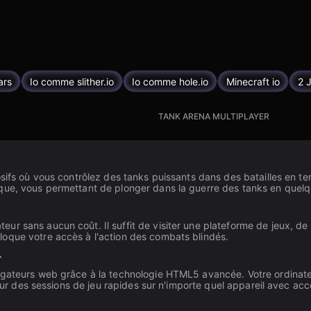
ars
Io comme slither.io
Io comme hole.io
Minecraft io
2 
TANK ARENA MULTIPLAYER
osifs où vous contrôlez des tanks puissants dans des batailles en t
que, vous permettant de plonger dans la guerre des tanks en quelqu
r sans aucun coût. Il suffit de visiter une plateforme de jeux, de
oque votre accès à l'action des combats blindés.
r
vigateurs web grâce à la technologie HTML5 avancée. Votre ordinat
pour des sessions de jeu rapides sur n'importe quel appareil avec acc