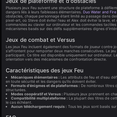
Jeux de plateforme et d'obstacles
Plusieurs jeux Feu suivent une structure de plateforme à défileme
dangers liés à leurs faiblesses élémentaires.
Duo Water and Fire
obstacles, chaque personnage étant limité au passage dans de
pixel-art, où Steve doit éviter l'eau et Alex doit éviter la lave,
commandes au clavier sur ordinateur et les commandes tactiles 
mécanismes basés sur des défis supplémentaires dignes d'intér
Jeux de combat et Versus
Les jeux Feu incluent également des formats de joueur contre j
s'affrontent pour remporter deux manches consécutives. Le jeu 
participant. Ce titre est disponible uniquement sur ordinateur. L
orientation vers des mécanismes de confrontation directe.
Caractéristiques des jeux Feu
Mécaniques élémentaires :
Les attributs de feu et d'eau déf
en toute sécurité et les dangers qu'ils doivent éviter.
Formats d'énigmes et de plateformes :
De nombreux titres co
structurées.
Modes coopératif et Versus :
Plusieurs jeux prennent en char
Compatibilité multiplateforme :
La plupart des titres de cet
le cas échéant.
Aucun téléchargement requis :
Tous les jeux sont basés sur