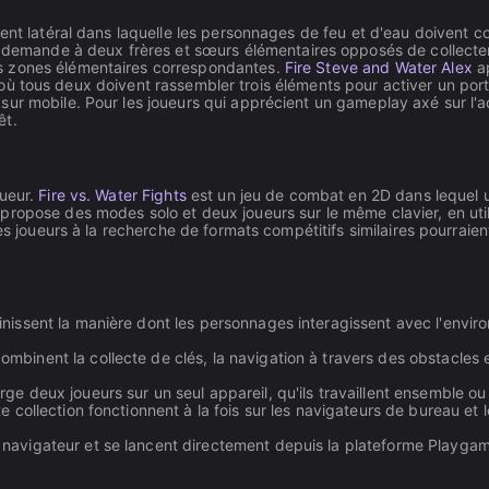
nt latéral dans laquelle les personnages de feu et d'eau doivent coll
demande à deux frères et sœurs élémentaires opposés de collecter 
s zones élémentaires correspondantes.
Fire Steve and Water Alex
ap
 et où tous deux doivent rassembler trois éléments pour activer un por
sur mobile. Pour les joueurs qui apprécient un gameplay axé sur l'
êt.
oueur.
Fire vs. Water Fights
est un jeu de combat en 2D dans lequel u
propose des modes solo et deux joueurs sur le même clavier, en ut
es joueurs à la recherche de formats compétitifs similaires pourraie
inissent la manière dont les personnages interagissent avec l'envir
mbinent la collecte de clés, la navigation à travers des obstacles e
ge deux joueurs sur un seul appareil, qu'ils travaillent ensemble ou 
te collection fonctionnent à la fois sur les navigateurs de bureau e
 navigateur et se lancent directement depuis la plateforme Playgama