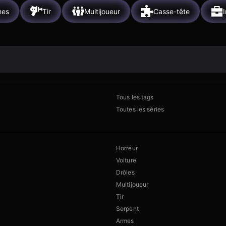
mes
Tir
Multijoueur
Casse-tête
I
Tous les tags
Toutes les séries
Horreur
Voiture
Drôles
Multijoueur
Tir
Serpent
Armes