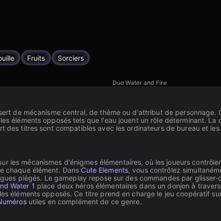
uille
Fruits
Sorciers
Duo Water and Fire
u sert de mécanisme central, de thème ou d'attribut de personnage. 
 les éléments opposés tels que l'eau jouent un rôle déterminant. La
t des titres sont compatibles avec les ordinateurs de bureau et les
sur les mécanismes d'énigmes élémentaires, où les joueurs contrôle
 de chaque élément. Dans
Cute Elements
, vous contrôlez simultanéme
ollègues piégés. Le gameplay repose sur des commandes par glisser-d
and Water 1
place deux héros élémentaires dans un donjon à travers 
les éléments opposés. Ce titre prend en charge le jeu coopératif sur
Numéros
utiles en complément de ce genre.