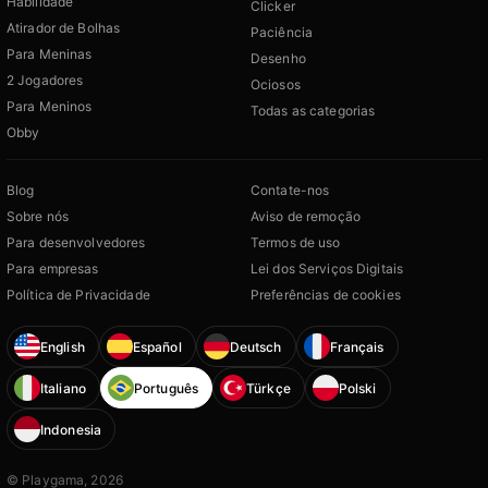
Habilidade
Clicker
Atirador de Bolhas
Paciência
Para Meninas
Desenho
2 Jogadores
Ociosos
Para Meninos
Todas as categorias
Obby
Blog
Contate-nos
Sobre nós
Aviso de remoção
Para desenvolvedores
Termos de uso
Para empresas
Lei dos Serviços Digitais
Política de Privacidade
Preferências de cookies
English
Español
Deutsch
Français
Italiano
Português
Türkçe
Polski
Indonesia
© Playgama, 2026