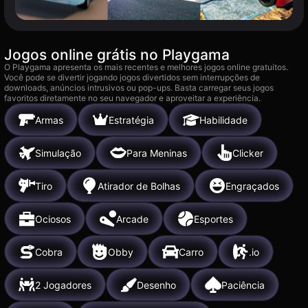
Jogos online grátis no Playgama
O Playgama apresenta os mais recentes e melhores jogos online gratuitos.
Você pode se divertir jogando jogos divertidos sem interrupções de
downloads, anúncios intrusivos ou pop-ups. Basta carregar seus jogos
favoritos diretamente no seu navegador e aproveitar a experiência.
Armas
Estratégia
Habilidade
Simulação
Para Meninas
Clicker
Tiro
Atirador de Bolhas
Engraçados
Ociosos
Arcade
Esportes
Cobra
Obby
Carro
.io
2 Jogadores
Desenho
Paciência