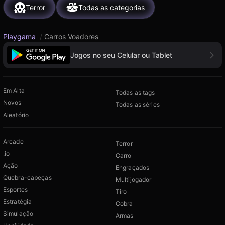
Terror
Todas as categorias
Playgama
/
Carros Voadores
Jogos no seu Celular ou Tablet
Em Alta
Todas as tags
Novos
Todas as séries
Aleatório
Arcade
Terror
.io
Carro
Ação
Engraçados
Quebra-cabeças
Multijogador
Esportes
Tiro
Estratégia
Cobra
Simulação
Armas