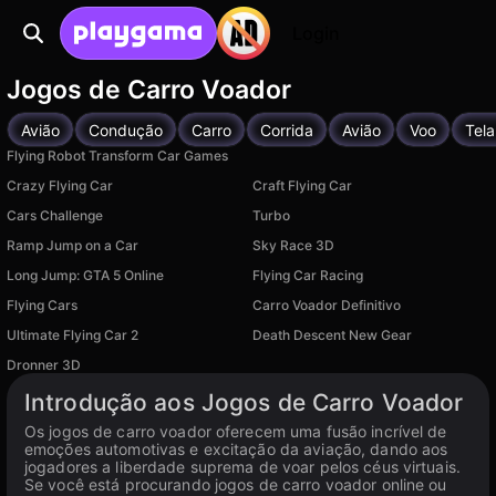
Login
Jogos de Carro Voador
Avião
Condução
Carro
Corrida
Avião
Voo
Tela
Flying Robot Transform Car Games
Crazy Flying Car
Craft Flying Car
Cars Challenge
Turbo
Ramp Jump on a Car
Sky Race 3D
Long Jump: GTA 5 Online
Flying Car Racing
Flying Cars
Carro Voador Definitivo
Disponível em PC
Ultimate Flying Car 2
Death Descent New Gear
Disponível em PC
Disponível em PC
Dronner 3D
Disponível em PC
Introdução aos Jogos de Carro Voador
Os jogos de carro voador oferecem uma fusão incrível de
emoções automotivas e excitação da aviação, dando aos
jogadores a liberdade suprema de voar pelos céus virtuais.
Se você está procurando jogos de carro voador online ou