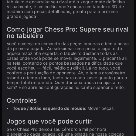
tabuleiro e encurralar seu rival até o xeque-mate definitivo.
Visualmente, é um colírio: você encara um tabuleiro 3D de
madeira com peças detalhadas, pronto para a próxima
grande jogada.
Como jogar Chess Pro: Supere seu rival
no tabuleiro
Você começa no comando das peças brancas e tem a honra
da primeira jogada. Ao selecionar uma peça, o jogo te dá
aquela mãozinha esperta: o tabuleiro destaca todas as
casas onde você pode se mover legalmente. O placar tá ali
na tela, contando os pontos baseados na dificuldade que
você escolheu — fácil, médio ou difícil. Lá no topo, você
confere a pontuação do oponente. Ah, e tem o cronômetro
rolando o tempo todo, tanto para cada lance quanto para o
tempo total de partida. Quer dar uma pausa ou ajustar o
som? É só abrir as configurações no canto superior direito.
Controles
Toque / Botão esquerdo do mouse
: Mover peças
Jogos que você pode curtir
Se o Chess Pro deixou seu cérebro a mil por hora
planejando cada jogada, dá uma olhada na nossa coleção