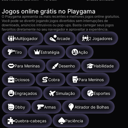
Jogos online grátis no Playgama
O Playgama apresenta os mais recentes e melhores jogos online gratuitos.
Você pode se divertir jogando jogos divertidos sem interrupções de
downloads, anúncios intrusivos ou pop-ups. Basta carregar seus jogos
favoritos diretamente no seu navegador e aproveitar a experiência.
Multijogador
Arcade
2 Jogadores
Tiro
Estratégia
Ação
Para Meninas
Desenho
Habilidade
Ociosos
Cobra
Para Meninos
Engraçados
Simulação
Esportes
Obby
Armas
Atirador de Bolhas
Quebra-cabeças
Paciência