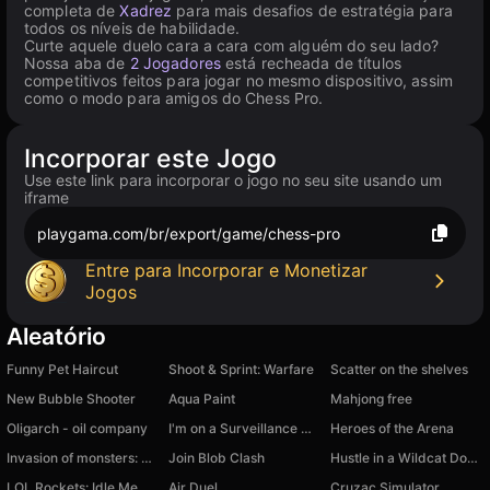
completa de
Xadrez
para mais desafios de estratégia para
todos os níveis de habilidade.
Curte aquele duelo cara a cara com alguém do seu lado?
Nossa aba de
2 Jogadores
está recheada de títulos
competitivos feitos para jogar no mesmo dispositivo, assim
como o modo para amigos do Chess Pro.
Incorporar este Jogo
Use este link para incorporar o jogo no seu site usando um
iframe
playgama.com/br/export/game/chess-pro
Entre para Incorporar e Monetizar
Jogos
Aleatório
Funny Pet Haircut
Shoot & Sprint: Warfare
Scatter on the shelves
New Bubble Shooter
Aqua Paint
Mahjong free
Oligarch - oil company
I'm on a Surveillance Mission 2
Heroes of the Arena
Invasion of monsters: Don't let the monsters pass!
Join Blob Clash
Hustle in a Wildcat Dodge Challenger
LOL Rockets: Idle Meme RPG Clicker
Air Duel
Cruzac Simulator