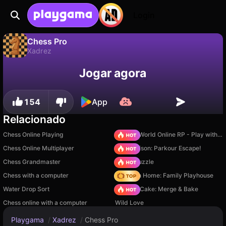
Login
Chess Pro
Xadrez
Não
Salvar
Salve o progresso!
Chess Pro é um jogo de xadrez gratuito de Games Hub Studio. Jogue online na Playgama.
Jogar agora
154
App
Relacionado
Chess Online Playing
Sprunki World Online RP - Play with Friends!
Chess Online Multiplayer
Barry Prison: Parkour Escape!
Chess Grandmaster
Arrow Puzzle
Chess with a computer
My Town Home: Family Playhouse
Water Drop Sort
Piece of Cake: Merge & Bake
Chess online with a computer
Wild Love
Playgama
/
Xadrez
/
Chess Pro