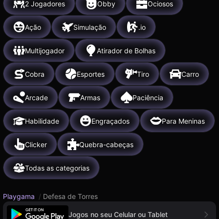
2 Jogadores
Obby
Ociosos
Ação
Simulação
.io
Multijogador
Atirador de Bolhas
Cobra
Esportes
Tiro
Carro
Arcade
Armas
Paciência
Habilidade
Engraçados
Para Meninas
Clicker
Quebra-cabeças
Todas as categorias
Playgama
/
Defesa de Torres
Jogos no seu Celular ou Tablet