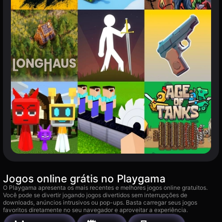
Jogos online grátis no Playgama
O Playgama apresenta os mais recentes e melhores jogos online gratuitos.
Você pode se divertir jogando jogos divertidos sem interrupções de
downloads, anúncios intrusivos ou pop-ups. Basta carregar seus jogos
favoritos diretamente no seu navegador e aproveitar a experiência.