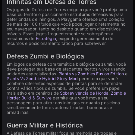
Infinitas em Defesa de Torres
Os jogos de Defesa de Torres exigem que você proteja uma
base ou território posicionando estruturas defensivas para
deter ondas de inimigos. A Playgama oferece uma coleção
de mais de 100 títulos que você pode jogar diretamente no
seu navegador, tanto no desktop quanto em dispositivos
móveis. Esses jogos frequentemente se sobrepõem a
mecânicas de
Estratégia
, exigindo gerenciamento de
recursos e posicionamento tático para sobreviver.
Defesa Zumbi e Biológica
Em jogos de defesa com temática biológica ou zumbi, você
deve proteger sua base de atacantes mortos-vivos usando
unidades especializadas.
Plants vs Zombies Fusion Edition
e
Plants Vs Zombie Hybrid Story Mod
permitem que você
combine diferentes espécies de plantas para se defender
contra vários tipos de zumbis. Se você prefere um papel
mais ativo em cenários de
Sobrevivência de Horda
,
Zombie
Horde: Build & Survive
permite que você mova seu
personagem para atirar nos inimigos enquanto posiciona
simultaneamente torres automatizadas, barricadas e
armadilhas.
Guerra Militar e Histórica
A Defesa de Torres militar foca na melhoria de tropas e