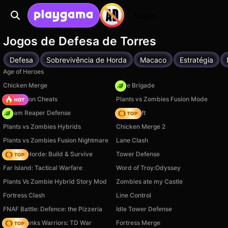
Login
Jogos de Defesa de Torres
Defesa
Sobrevivência de Horda
Macaco
Estratégia
Age of Heroes
Chicken Merge
Core Brigade
PVZ Fusion Cheats
Plants vs Zombies Fusion Mode
Dream Reaper Defense
Trap Craft
Plants vs Zombies Hybrids
Chicken Merge 2
Plants vs Zombies Fusion Nightmare
Lane Clash
Zombie Horde: Build & Survive
Tower Defense
Far Island: Tactical Warfare
Word of Troy:Odyssey
Plants Vs Zombie Hybrid Story Mod
Zombies ate my Castle
Fortress Clash
Line Control
FNAF Battle: Defence: the Pizzeria
Idle Tower Defense
Age of Tanks Warriors: TD War
Fortress Merge