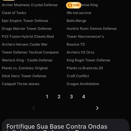
Archer Madness: Crystal Defense
Hero Defense King
Clash of Tanks
We not survive
Epic Empire: Tower Defense
Balls Merge
Drago Warrior Tower Defense
Huntrix Rumi: Demon Defense
PVZ Fusion Hybrid Cheats Mod
Tower Necromancer's
Archers Heroes: Castle War
Bounce TD
Tower Defense: Tactical Conquest
Archers VS Orcs
Warlock King - Castle Defense
King Rugni Tower Defense
Plants vs. Zombies: Original
Plants vs Brainrots 2D
Stick Hero: Tower Defense
Craft Conflict
Catapult Throw stones
Dragon Annihilation
1
2
3
4
Fortifique Sua Base Contra Ondas