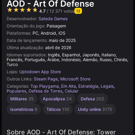
AOD - Art Of Defense
★★★★★
4.7
/ 12 371 votos
12
Desenvolvedor:
Sateda Games
Orientação do jogo:
Paisagem
Plataformas:
PC, Android, iOS
Data de lançamento:
maio de 2025
Última atualização:
abril de 2026
Idiomas suportados:
Inglês, Espanhol, Japonês, Italiano,
Francês, Português, Árabe, Indonésio, Alemão, Russo, Chinês,
Turco
Lojas:
Uptodown App Store
Outros Links:
Steam Page
,
Microsoft Store
Categorias:
Top Playgama
,
Em Alta
,
Estratégia
,
Legais
,
Populares
,
Defesa de Torres
,
Celular
Jogos
Militares
35
Apocalipse
24
Defesa
202
com
Compras
Isométricos
6
Táticos
110
Unity online
3175
no
Aplicativo
112
Sobre AOD - Art Of Defense: Tower