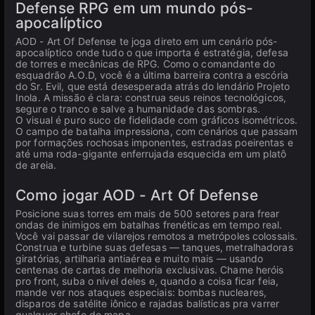
Defense RPG em um mundo pós-
apocalíptico
AOD - Art Of Defense te joga direto em um cenário pós-
apocalíptico onde tudo o que importa é estratégia, defesa
de torres e mecânicas de RPG. Como o comandante do
esquadrão A.O.D, você é a última barreira contra a escória
do Sr. Evil, que está desesperada atrás do lendário Projeto
Inola. A missão é clara: construa seus reinos tecnológicos,
segure o tranco e salve a humanidade das sombras.
O visual é puro suco de fidelidade com gráficos isométricos.
O campo de batalha impressiona, com cenários que passam
por formações rochosas imponentes, estradas poeirentas e
até uma roda-gigante enferrujada esquecida em um platô
de areia.
Como jogar AOD - Art Of Defense
Posicione suas torres em mais de 500 setores para frear
ondas de inimigos em batalhas frenéticas em tempo real.
Você vai passar de vilarejos remotos a metrópoles colossais.
Construa e turbine suas defesas — tanques, metralhadoras
giratórias, artilharia antiaérea e muito mais — usando
centenas de cartas de melhoria exclusivas. Chame heróis
pro front, suba o nível deles e, quando a coisa ficar feia,
mande ver nos ataques especiais: bombas nucleares,
disparos de satélite iônico e rajadas balísticas pra varrer
qualquer chefe do mapa.