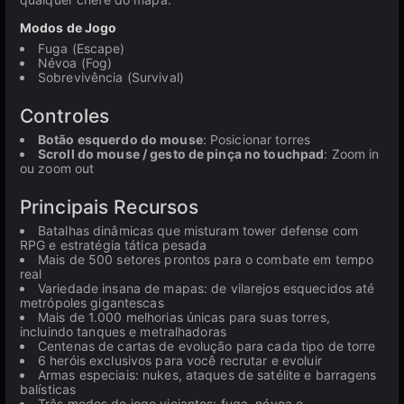
Modos de Jogo
Fuga (Escape)
Névoa (Fog)
Sobrevivência (Survival)
Controles
Botão esquerdo do mouse
: Posicionar torres
Scroll do mouse / gesto de pinça no touchpad
: Zoom in
ou zoom out
Principais Recursos
Batalhas dinâmicas que misturam tower defense com
RPG e estratégia tática pesada
Mais de 500 setores prontos para o combate em tempo
real
Variedade insana de mapas: de vilarejos esquecidos até
metrópoles gigantescas
Mais de 1.000 melhorias únicas para suas torres,
incluindo tanques e metralhadoras
Centenas de cartas de evolução para cada tipo de torre
6 heróis exclusivos para você recrutar e evoluir
Armas especiais: nukes, ataques de satélite e barragens
balísticas
Três modos de jogo viciantes: fuga, névoa e