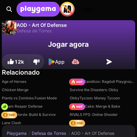
Login
AOD - Art Of Defense
Defesa de Torres
Não
Salvar
Salve o progresso!
Jogar agora
AOD - Art Of Defense é um jogo de defesa de torres gratuito de Sateda Games. Jogue online na Playgama.
12k
App
Relacionado
Age of Heroes
Sprunki Sandbox: Ragdoll Playground Mode
Chicken Merge
Survive the Disasters: Obby
Plants vs Zombies Fusion Mode
ObbyTycoon: Money Tycoon
Dream Reaper Defense
Piece of Cake: Merge & Bake
Zombie Horde: Build & Survive
RIVALS FPS: Online Shooter
Lane Clash
Hedgies
Playgama
/
Defesa de Torres
/
AOD - Art Of Defense