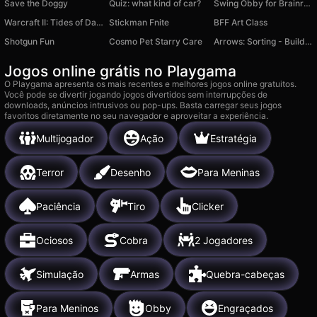
Save the Doggy
Quiz: what kind of car?
Swing Obby for Brainrots
Warcraft II: Tides of Darkness
Stickman Fnite
BFF Art Class
Shotgun Fun
Cosmo Pet Starry Care
Arrows: Sorting - Build a House
Jogos online grátis no Playgama
O Playgama apresenta os mais recentes e melhores jogos online gratuitos.
Você pode se divertir jogando jogos divertidos sem interrupções de
downloads, anúncios intrusivos ou pop-ups. Basta carregar seus jogos
favoritos diretamente no seu navegador e aproveitar a experiência.
Multijogador
Ação
Estratégia
Terror
Desenho
Para Meninas
Paciência
Tiro
Clicker
Ociosos
Cobra
2 Jogadores
Simulação
Armas
Quebra-cabeças
Para Meninos
Obby
Engraçados