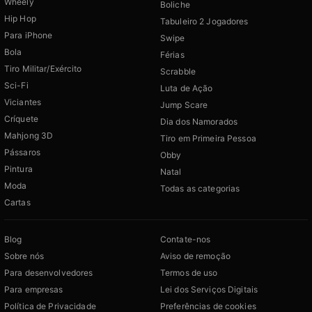
Wheely
Boliche
Hip Hop
Tabuleiro 2 Jogadores
Para iPhone
Swipe
Bola
Férias
Tiro Militar/Exército
Scrabble
Sci-Fi
Luta de Ação
Viciantes
Jump Scare
Críquete
Dia dos Namorados
Mahjong 3D
Tiro em Primeira Pessoa
Pássaros
Obby
Pintura
Natal
Moda
Todas as categorias
Cartas
Blog
Contate-nos
Sobre nós
Aviso de remoção
Para desenvolvedores
Termos de uso
Para empresas
Lei dos Serviços Digitais
Política de Privacidade
Preferências de cookies