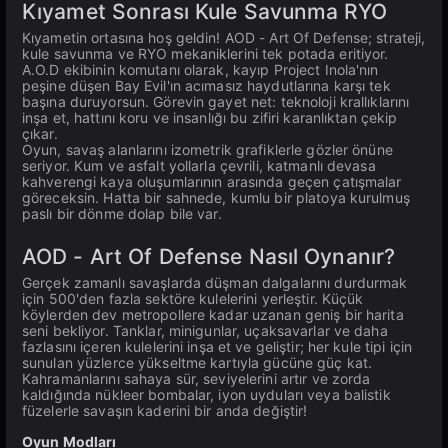
Kıyamet Sonrası Kule Savunma RYO
Kıyametin ortasına hoş geldin! AOD - Art Of Defense; strateji,
kule savunma ve RYO mekaniklerini tek potada eritiyor.
A.O.D ekibinin komutanı olarak, kayıp Project Inola'nın
peşine düşen Bay Evil'ın acımasız haydutlarına karşı tek
başına duruyorsun. Görevin gayet net: teknoloji krallıklarını
inşa et, hattını koru ve insanlığı bu zifiri karanlıktan çekip
çıkar.
Oyun, savaş alanlarını izometrik grafiklerle gözler önüne
seriyor. Kum ve asfalt yollarla çevrili, katmanlı devasa
kahverengi kaya oluşumlarının arasında geçen çatışmalar
göreceksin. Hatta bir sahnede, kumlu bir platoya kurulmuş
paslı bir dönme dolap bile var.
AOD - Art Of Defense Nasıl Oynanır?
Gerçek zamanlı savaşlarda düşman dalgalarını durdurmak
için 500'den fazla sektöre kulelerini yerleştir. Küçük
köylerden dev metropollere kadar uzanan geniş bir harita
seni bekliyor. Tanklar, minigunlar, uçaksavarlar ve daha
fazlasını içeren kulelerini inşa et ve geliştir; her kule tipi için
sunulan yüzlerce yükseltme kartıyla gücüne güç kat.
Kahramanlarını sahaya sür, seviyelerini artır ve zorda
kaldığında nükleer bombalar, iyon uyduları veya balistik
füzelerle savaşın kaderini bir anda değiştir!
Oyun Modları