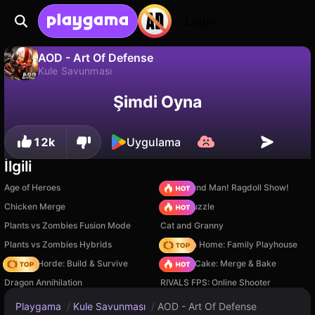
Login
AOD - Art Of Defense
Kule Savunması
Hayır
Kaydet
İlerlemeyi kaydet!
AOD - Art Of Defense, Sateda Games tarafından yapılmış ücretsiz bir kule savunması oyunudur. Playgama'da oyna.
Şimdi Oyna
12k
Uygulama
İlgili
Age of Heroes
Playground Man! Ragdoll Show!
Chicken Merge
Arrow Puzzle
Plants vs Zombies Fusion Mode
Cat and Granny
Plants vs Zombies Hybrids
My Town Home: Family Playhouse
Zombie Horde: Build & Survive
Piece of Cake: Merge & Bake
Dragon Annihilation
RIVALS FPS: Online Shooter
Playgama
/
Kule Savunması
/
AOD - Art Of Defense