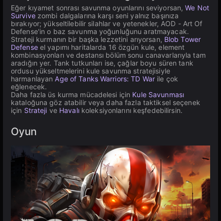
Eğer kıyamet sonrası savunma oyunlarını seviyorsan,
We Not
Survive
zombi dalgalarına karşı seni yalnız başınıza
bırakıyor; yükseltilebilir silahlar ve yetenekler, AOD - Art Of
Defense'in o baz savunma yoğunluğunu aratmayacak.
Strateji kurmanın bir başka lezzetini arıyorsan,
Blob Tower
Defense
el yapımı haritalarda 16 özgün kule, element
kombinasyonları ve destansı bölüm sonu canavarlarıyla tam
aradığın yer. Tank tutkunları ise, çağlar boyu süren tank
ordusu yükseltmelerini kule savunma stratejisiyle
harmanlayan
Age of Tanks Warriors: TD War
ile çok
eğlenecek.
Daha fazla üs kurma mücadelesi için
Kule Savunması
kataloğuna göz atabilir veya daha fazla taktiksel seçenek
için
Strateji
ve
Havalı
koleksiyonlarını keşfedebilirsin.
Oyun