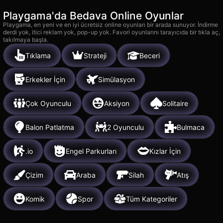
Playgama'da Bedava Online Oyunlar
Playgama, en yeni ve en iyi ücretsiz online oyunları bir arada sunuyor. İndirme
derdi yok, itici reklam yok, pop-up yok. Favori oyunlarını tarayıcıda bir tıkla aç,
takılmaya başla.
Tıklama
Strateji
Beceri
Erkekler İçin
Simülasyon
Çok Oyunculu
Aksiyon
Solitaire
Balon Patlatma
2 Oyunculu
Bulmaca
.io
Engel Parkurları
Kızlar İçin
Çizim
Araba
Silah
Atış
Komik
Spor
Tüm Kategoriler