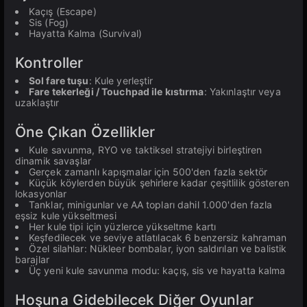
Kaçış (Escape)
Sis (Fog)
Hayatta Kalma (Survival)
Kontroller
Sol fare tuşu
: Kule yerleştir
Fare tekerleği / Touchpad ile kıstırma
: Yakınlaştır veya
uzaklaştır
Öne Çıkan Özellikler
Kule savunma, RYO ve taktiksel stratejiyi birleştiren
dinamik savaşlar
Gerçek zamanlı kapışmalar için 500'den fazla sektör
Küçük köylerden büyük şehirlere kadar çeşitlilik gösteren
lokasyonlar
Tanklar, minigunlar ve AA topları dahil 1.000'den fazla
eşsiz kule yükseltmesi
Her kule tipi için yüzlerce yükseltme kartı
Keşfedilecek ve seviye atlatılacak 6 benzersiz kahraman
Özel silahlar: Nükleer bombalar, iyon saldırıları ve balistik
barajlar
Üç yeni kule savunma modu: kaçış, sis ve hayatta kalma
Hoşuna Gidebilecek Diğer Oyunlar