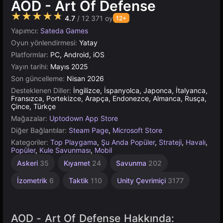
AOD - Art Of Defense
★★★★★
4.7
/ 12 371 oy
12+
Yapımcı:
Sateda Games
Oyun yönlendirmesi:
Yatay
Platformlar:
PC, Android, iOS
Yayın tarihi:
Mayıs 2025
Son güncelleme:
Nisan 2026
Desteklenen Diller:
İngilizce, İspanyolca, Japonca, İtalyanca,
Fransızca, Portekizce, Arapça, Endonezce, Almanca, Rusça,
Çince, Türkçe
Mağazalar:
Uptodown App Store
Diğer Bağlantılar:
Steam Page
,
Microsoft Store
Kategoriler:
Top Playgama
,
Şu Anda Popüler
,
Strateji
,
Havalı
,
Popüler
,
Kule Savunması
,
Mobil
Uygulama
Askeri
35
Kıyamet
24
Savunma
202
İçi Satın
Alma
İzometrik
6
Taktik
110
Unity Çevrimiçi
3177
Olan
Oyunlar
112
AOD - Art Of Defense Hakkında: