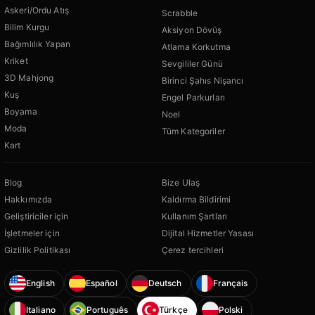
Askeri/Ordu Atış
Scrabble
Bilim Kurgu
Aksiyon Dövüş
Bağımlılık Yapan
Atlama Korkutma
Kriket
Sevgililer Günü
3D Mahjong
Birinci Şahıs Nişancı
Kuş
Engel Parkurları
Boyama
Noel
Moda
Tüm Kategoriler
Kart
Blog
Bize Ulaş
Hakkımızda
Kaldırma Bildirimi
Geliştiriciler için
Kullanım Şartları
İşletmeler için
Dijital Hizmetler Yasası
Gizlilik Politikası
Çerez tercihleri
English
Español
Deutsch
Français
Italiano
Português
Türkçe
Polski