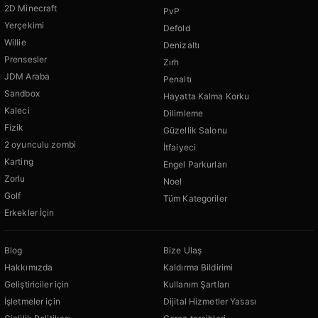
2D Minecraft
PvP
Yerçekimi
Defold
Willie
Denizaltı
Prensesler
Zırh
JDM Araba
Penaltı
Sandbox
Hayatta Kalma Korku
Kaleci
Dilimleme
Fizik
Güzellik Salonu
2 oyunculu zombi
İtfaiyeci
Karting
Engel Parkurları
Zorlu
Noel
Golf
Tüm Kategoriler
Erkekler İçin
Blog
Bize Ulaş
Hakkımızda
Kaldırma Bildirimi
Geliştiriciler için
Kullanım Şartları
İşletmeler için
Dijital Hizmetler Yasası