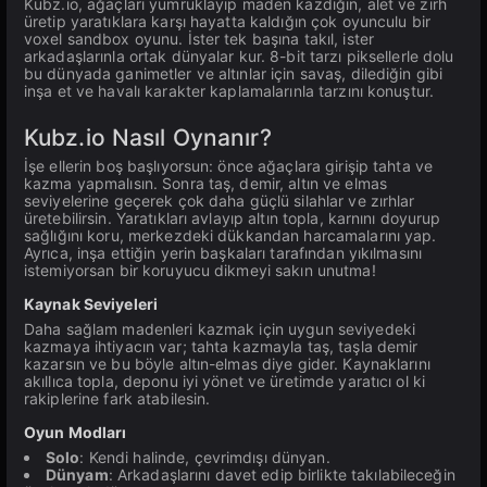
Kubz.io, ağaçları yumruklayıp maden kazdığın, alet ve zırh
üretip yaratıklara karşı hayatta kaldığın çok oyunculu bir
voxel sandbox oyunu. İster tek başına takıl, ister
arkadaşlarınla ortak dünyalar kur. 8-bit tarzı piksellerle dolu
bu dünyada ganimetler ve altınlar için savaş, dilediğin gibi
inşa et ve havalı karakter kaplamalarınla tarzını konuştur.
Kubz.io Nasıl Oynanır?
İşe ellerin boş başlıyorsun: önce ağaçlara girişip tahta ve
kazma yapmalısın. Sonra taş, demir, altın ve elmas
seviyelerine geçerek çok daha güçlü silahlar ve zırhlar
üretebilirsin. Yaratıkları avlayıp altın topla, karnını doyurup
sağlığını koru, merkezdeki dükkandan harcamalarını yap.
Ayrıca, inşa ettiğin yerin başkaları tarafından yıkılmasını
istemiyorsan bir koruyucu dikmeyi sakın unutma!
Kaynak Seviyeleri
Daha sağlam madenleri kazmak için uygun seviyedeki
kazmaya ihtiyacın var; tahta kazmayla taş, taşla demir
kazarsın ve bu böyle altın-elmas diye gider. Kaynaklarını
akıllıca topla, deponu iyi yönet ve üretimde yaratıcı ol ki
rakiplerine fark atabilesin.
Oyun Modları
Solo
: Kendi halinde, çevrimdışı dünyan.
Dünyam
: Arkadaşlarını davet edip birlikte takılabileceğin