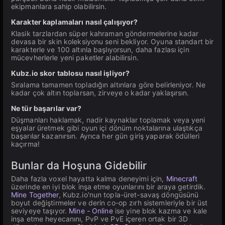
ekipmanlara sahip olabilirsin.
Karakter kaplamaları nasıl çalışıyor?
Klasik tarzlardan süper kahraman göndermelerine kadar
devasa bir skin koleksiyonu seni bekliyor. Oyuna standart bir
karakterle ve 100 altınla başlıyorsun, daha fazlası için
mücevherlerle yeni paketler alabilirsin.
Kubz.io skor tablosu nasıl işliyor?
Sıralama tamamen topladığın altınlara göre belirleniyor. Ne
kadar çok altın toplarsan, zirveye o kadar yaklaşırsın.
Ne tür başarılar var?
Düşmanları haklamak, nadir kaynaklar toplamak veya yeni
eşyalar üretmek gibi oyun içi dönüm noktalarına ulaştıkça
başarılar kazanırsın. Ayrıca her gün giriş yaparak ödülleri
kaçırma!
Bunlar da Hoşuna Gidebilir
Daha fazla voxel hayatta kalma deneyimi için,
Minecraft
üzerinde en iyi blok inşa etme oyunlarını bir araya getirdik.
Mine Together
, Kubz.io'nun topla-üret-savaş döngüsünü
boyut değiştirmeler ve derin co-op zırh sistemleriyle bir üst
seviyeye taşıyor.
Mine - Online
ise yine blok kazma ve kale
inşa etme heyecanını, PvP ve PvE içeren ortak bir 3D