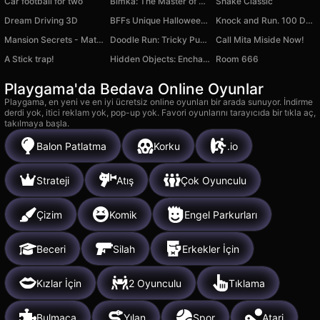
Car football for two
Bimka: The Master of Destruction
Snake Classic
Dream Driving 3D
BFFs Unique Halloween Costumes
Knock and Run. 100 Doors Escape
Mansion Secrets - Match 3
Doodle Run: Tricky Puzzle
Call Mita Miside Now!
A Stick trap!
Hidden Objects: Enchanted Garden
Room 666
Playgama'da Bedava Online Oyunlar
Playgama, en yeni ve en iyi ücretsiz online oyunları bir arada sunuyor. İndirme
derdi yok, itici reklam yok, pop-up yok. Favori oyunlarını tarayıcıda bir tıkla aç,
takılmaya başla.
Balon Patlatma
Korku
.io
Strateji
Atış
Çok Oyunculu
Çizim
Komik
Engel Parkurları
Beceri
Silah
Erkekler İçin
Kızlar İçin
2 Oyunculu
Tıklama
Bulmaca
Yılan
Spor
Atari