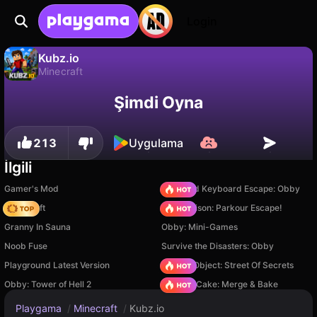
Login
Kubz.io
Minecraft
Kubz.io, Good Games tarafından yapılmış ücretsiz bir minecraft oyunudur. Playgama'da oyna.
Hayır
Kaydet
İlerlemeyi kaydet!
Şimdi Oyna
213
Uygulama
İlgili
Gamer's Mod
+1 Speed Keyboard Escape: Obby
Trap Craft
Barry Prison: Parkour Escape!
Granny In Sauna
Obby: Mini-Games
Noob Fuse
Survive the Disasters: Obby
Playground Latest Version
Hidden Object: Street Of Secrets
Obby: Tower of Hell 2
Piece of Cake: Merge & Bake
Playgama
/
Minecraft
/
Kubz.io