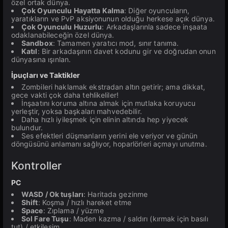
özel ortak dünya.
Çok Oyunculu Hayatta Kalma
: Diğer oyuncuların,
yaratıkların ve PvP aksiyonunun olduğu herkese açık dünya.
Çok Oyunculu Huzurlu
: Arkadaşlarınla sadece inşaata
odaklanabileceğin özel dünya.
Sandbox
: Tamamen yaratıcı mod, sınır tanıma.
Katıl
: Bir arkadaşının davet kodunu gir ve doğrudan onun
dünyasına ışınlan.
İpuçları ve Taktikler
Zombileri haklamak ekstradan altın getirir; ama dikkat,
gece vakti çok daha tehlikeliler!
İnşaatını koruma altına almak için mutlaka koruyucu
yerleştir, yoksa başkaları mahvedebilir.
Daha hızlı iyileşmek için elinin altında hep yiyecek
bulundur.
Ses efektleri düşmanların yerini ele veriyor ve günün
döngüsünü anlamanı sağlıyor, hoparlörleri açmayı unutma.
Kontroller
PC
WASD / Ok tuşları
: Haritada gezinme
Shift
: Koşma / hızlı hareket etme
Space
: Zıplama / yüzme
Sol Fare Tuşu
: Maden kazma / saldırı (kırmak için basılı
tut) / etkileşim