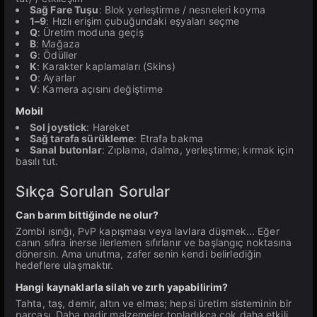
Sağ Fare Tuşu
: Blok yerleştirme / nesneleri koyma
1–9
: Hızlı erişim çubuğundaki eşyaları seçme
Q
: Üretim moduna geçiş
B
: Mağaza
G
: Ödüller
K
: Karakter kaplamaları (Skins)
O
: Ayarlar
V
: Kamera açısını değiştirme
Mobil
Sol joystick
: Hareket
Sağ tarafa sürükleme
: Etrafa bakma
Sanal butonlar
: Zıplama, dalma, yerleştirme; kırmak için
basılı tut.
Sıkça Sorulan Sorular
Can barım bittiğinde ne olur?
Zombi ısırığı, PvP kapışması veya lavlara düşmek... Eğer
canın sıfıra inerse ilerlemen sıfırlanır ve başlangıç noktasına
dönersin. Ama unutma, zafer senin kendi belirlediğin
hedeflere ulaşmaktır.
Hangi kaynaklarla silah ve zırh yapabilirim?
Tahta, taş, demir, altın ve elmas; hepsi üretim sisteminin bir
parçası. Daha nadir malzemeler topladıkça çok daha etkili