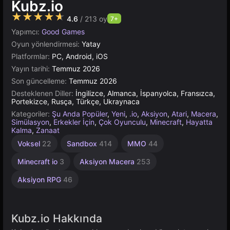
Kubz.io
★★★★★
4.6
/ 213 oy
7+
Yapımcı:
Good Games
Oyun yönlendirmesi:
Yatay
Platformlar:
PC, Android, iOS
Yayın tarihi:
Temmuz 2026
Son güncelleme:
Temmuz 2026
Desteklenen Diller:
İngilizce, Almanca, İspanyolca, Fransızca,
Portekizce, Rusça, Türkçe, Ukraynaca
Kategoriler:
Şu Anda Popüler
,
Yeni
,
.io
,
Aksiyon
,
Atari
,
Macera
,
Simülasyon
,
Erkekler İçin
,
Çok Oyunculu
,
Minecraft
,
Hayatta
Kalma
,
Zanaat
Voksel
22
Sandbox
414
MMO
44
Minecraft io
3
Aksiyon Macera
253
Aksiyon RPG
46
Kubz.io Hakkında