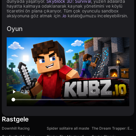
dünyada yaşatıyor.
Skyblock 3D: Survival
, yüzen adalarda
hayatta kalmaya odaklanarak kaynak yönetimini ve köylü
ticaretini ön plana çıkarıyor. Tüm çok oyunculu sandbox
aksiyonuna göz atmak için
.io
kataloğumuzu inceleyebilirsin.
Oyun
Rastgele
Downhill Racing
Spider solitaire all maste
The Dream Trapper: Escape Game