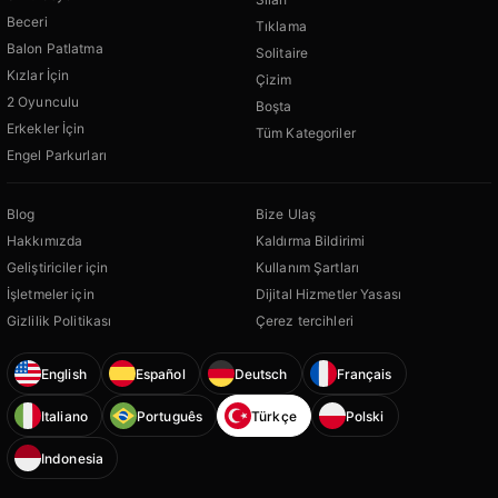
Beceri
Tıklama
Balon Patlatma
Solitaire
Kızlar İçin
Çizim
2 Oyunculu
Boşta
Erkekler İçin
Tüm Kategoriler
Engel Parkurları
Blog
Bize Ulaş
Hakkımızda
Kaldırma Bildirimi
Geliştiriciler için
Kullanım Şartları
İşletmeler için
Dijital Hizmetler Yasası
Gizlilik Politikası
Çerez tercihleri
English
Español
Deutsch
Français
Italiano
Português
Türkçe
Polski
Indonesia