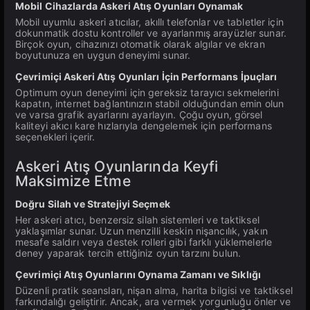
Mobil Cihazlarda Askeri Atış Oyunları Oynamak
Mobil uyumlu askeri atıcılar, akıllı telefonlar ve tabletler için
dokunmatik dostu kontroller ve ayarlanmış arayüzler sunar.
Birçok oyun, cihazınızı otomatik olarak algılar ve ekran
boyutunuza en uygun deneyimi sunar.
Çevrimiçi Askeri Atış Oyunları İçin Performans İpuçları
Optimum oyun deneyimi için gereksiz tarayıcı sekmelerini
kapatın, internet bağlantınızın stabil olduğundan emin olun
ve varsa grafik ayarlarını ayarlayın. Çoğu oyun, görsel
kaliteyi akıcı kare hızlarıyla dengelemek için performans
seçenekleri içerir.
Askeri Atış Oyunlarında Keyfi
Maksimize Etme
Doğru Silah ve Stratejiyi Seçmek
Her askeri atıcı, benzersiz silah sistemleri ve taktiksel
yaklaşımlar sunar. Uzun menzilli keskin nişancılık, yakın
mesafe saldırı veya destek rolleri gibi farklı yüklemelerle
deney yaparak tercih ettiğiniz oyun tarzını bulun.
Çevrimiçi Atış Oyunlarını Oynama Zamanı ve Sıklığı
Düzenli pratik seansları, nişan alma, harita bilgisi ve taktiksel
farkındalığı geliştirir. Ancak, ara vermek yorgunluğu önler ve