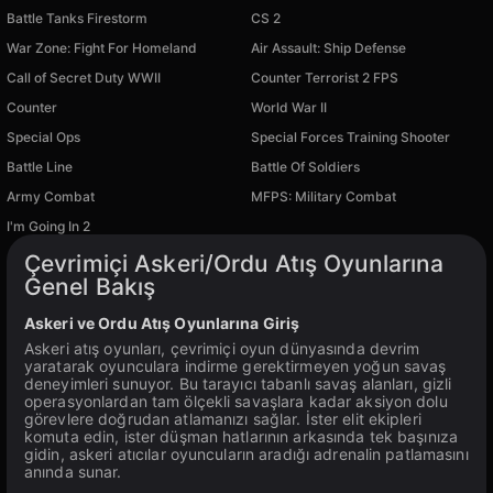
Battle Tanks Firestorm
CS 2
War Zone: Fight For Homeland
Air Assault: Ship Defense
Call of Secret Duty WWII
Counter Terrorist 2 FPS
Counter
World War II
Special Ops
Special Forces Training Shooter
PC platformunda mevcut
PC platformunda mevcut
Battle Line
Battle Of Soldiers
PC platformunda mevcut
PC platformunda mevcut
Army Combat
MFPS: Military Combat
PC platformunda mevcut
PC platformunda mevcut
I'm Going In 2
PC platformunda mevcut
Çevrimiçi Askeri/Ordu Atış Oyunlarına
Genel Bakış
Askeri ve Ordu Atış Oyunlarına Giriş
Askeri atış oyunları, çevrimiçi oyun dünyasında devrim
yaratarak oyunculara indirme gerektirmeyen yoğun savaş
deneyimleri sunuyor. Bu tarayıcı tabanlı savaş alanları, gizli
operasyonlardan tam ölçekli savaşlara kadar aksiyon dolu
görevlere doğrudan atlamanızı sağlar. İster elit ekipleri
komuta edin, ister düşman hatlarının arkasında tek başınıza
gidin, askeri atıcılar oyuncuların aradığı adrenalin patlamasını
anında sunar.