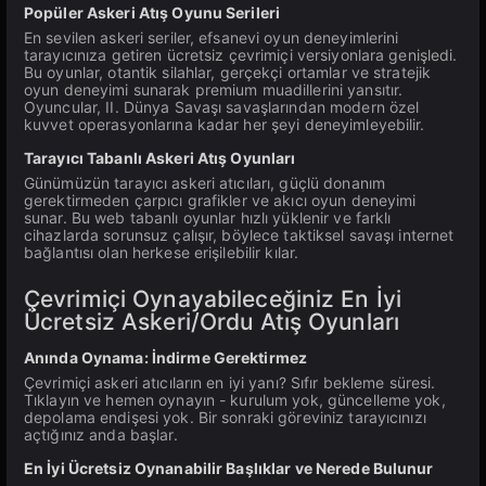
Popüler Askeri Atış Oyunu Serileri
En sevilen askeri seriler, efsanevi oyun deneyimlerini
tarayıcınıza getiren ücretsiz çevrimiçi versiyonlara genişledi.
Bu oyunlar, otantik silahlar, gerçekçi ortamlar ve stratejik
oyun deneyimi sunarak premium muadillerini yansıtır.
Oyuncular, II. Dünya Savaşı savaşlarından modern özel
kuvvet operasyonlarına kadar her şeyi deneyimleyebilir.
Tarayıcı Tabanlı Askeri Atış Oyunları
Günümüzün tarayıcı askeri atıcıları, güçlü donanım
gerektirmeden çarpıcı grafikler ve akıcı oyun deneyimi
sunar. Bu web tabanlı oyunlar hızlı yüklenir ve farklı
cihazlarda sorunsuz çalışır, böylece taktiksel savaşı internet
bağlantısı olan herkese erişilebilir kılar.
Çevrimiçi Oynayabileceğiniz En İyi
Ücretsiz Askeri/Ordu Atış Oyunları
Anında Oynama: İndirme Gerektirmez
Çevrimiçi askeri atıcıların en iyi yanı? Sıfır bekleme süresi.
Tıklayın ve hemen oynayın - kurulum yok, güncelleme yok,
depolama endişesi yok. Bir sonraki göreviniz tarayıcınızı
açtığınız anda başlar.
En İyi Ücretsiz Oynanabilir Başlıklar ve Nerede Bulunur