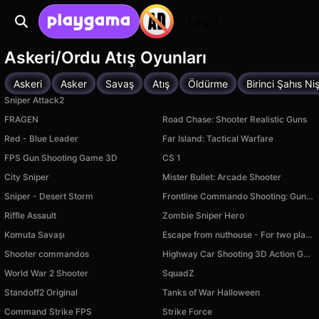
Login
Askeri/Ordu Atış Oyunları
Askeri
Asker
Savaş
Atış
Öldürme
Birinci Şahıs Ni
Sniper Attack2
FRAGEN
Road Chase: Shooter Realistic Guns
Red - Blue Leader
Far Island: Tactical Warfare
FPS Gun Shooting Game 3D
CS 1
City Sniper
Mister Bullet: Arcade Shooter
Sniper - Desert Storm
Frontline Commando Shooting: Gun Games
Riffle Assault
Zombie Sniper Hero
Komuta Savaşı
Escape from nuthouse - For two players!
Shooter commandos
Highway Car Shooting 3D Action Game 2025
World War 2 Shooter
SquadZ
Standoff2 Original
Tanks of War Halloween
Command Strike FPS
Strike Force