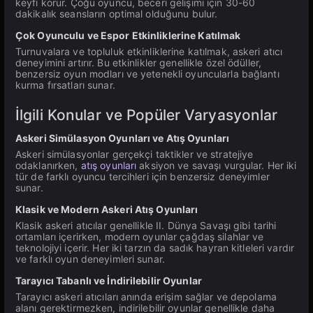
keyfi korur. Çoğu oyuncu, beceri gelişimi için 30-60
dakikalık seansların optimal olduğunu bulur.
Çok Oyunculu ve Espor Etkinliklerine Katılmak
Turnuvalara ve topluluk etkinliklerine katılmak, askeri atıcı
deneyimini artırır. Bu etkinlikler genellikle özel ödüller,
benzersiz oyun modları ve yetenekli oyuncularla bağlantı
kurma fırsatları sunar.
İlgili Konular ve Popüler Varyasyonlar
Askeri Simülasyon Oyunları ve Atış Oyunları
Askeri simülasyonlar gerçekçi taktikler ve stratejiye
odaklanırken,
atış oyunları
aksiyon ve savaşı vurgular. Her iki
tür de farklı oyuncu tercihleri için benzersiz deneyimler
sunar.
Klasik ve Modern Askeri Atış Oyunları
Klasik askeri atıcılar genellikle II. Dünya Savaşı gibi tarihi
ortamları içerirken, modern oyunlar çağdaş silahlar ve
teknolojiyi içerir. Her iki tarzın da sadık hayran kitleleri vardır
ve farklı oyun deneyimleri sunar.
Tarayıcı Tabanlı ve İndirilebilir Oyunlar
Tarayıcı askeri atıcıları anında erişim sağlar ve depolama
alanı gerektirmezken, indirilebilir oyunlar genellikle daha