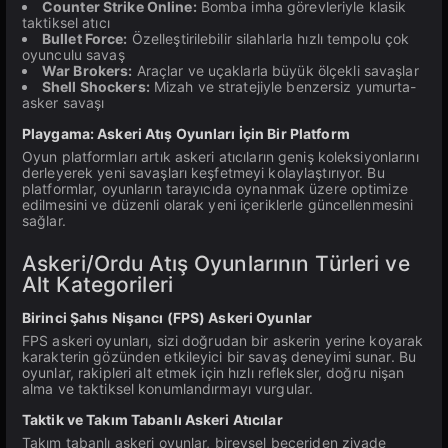
Counter Strike Online:
Bomba imha görevleriyle klasik
taktiksel atıcı
Bullet Force:
Özelleştirilebilir silahlarla hızlı tempolu çok
oyunculu savaş
War Brokers:
Araçlar ve uçaklarla büyük ölçekli savaşlar
Shell Shockers:
Mizah ve stratejiyle benzersiz yumurta-
asker savaşı
Playgama: Askeri Atış Oyunları İçin Bir Platform
Oyun platformları artık askeri atıcıların geniş koleksiyonlarını
derleyerek yeni savaşları keşfetmeyi kolaylaştırıyor. Bu
platformlar, oyunların tarayıcıda oynanmak üzere optimize
edilmesini ve düzenli olarak yeni içeriklerle güncellenmesini
sağlar.
Askeri/Ordu Atış Oyunlarının Türleri ve
Alt Kategorileri
Birinci Şahıs Nişancı (FPS) Askeri Oyunlar
FPS askeri oyunları, sizi doğrudan bir askerin yerine koyarak
karakterin gözünden etkileyici bir savaş deneyimi sunar. Bu
oyunlar, rakipleri alt etmek için hızlı refleksler, doğru nişan
alma ve taktiksel konumlandırmayı vurgular.
Taktik ve Takım Tabanlı Askeri Atıcılar
Takım tabanlı askeri oyunlar, bireysel beceriden ziyade