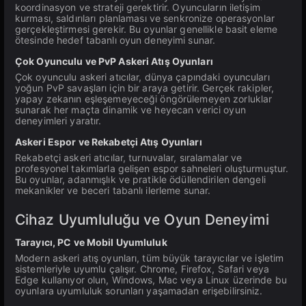
koordinasyon ve strateji gerektirir. Oyuncuların iletişim
kurması, saldırıları planlaması ve senkronize operasyonlar
gerçekleştirmesi gerekir. Bu oyunlar genellikle basit eleme
ötesinde hedef tabanlı oyun deneyimi sunar.
Çok Oyunculu ve PvP Askeri Atış Oyunları
Çok oyunculu askeri atıcılar, dünya çapındaki oyuncuları
yoğun PvP savaşları için bir araya getirir. Gerçek rakipler,
yapay zekanın eşleşemeyeceği öngörülemeyen zorluklar
sunarak her maçta dinamik ve heyecan verici oyun
deneyimleri yaratır.
Askeri Espor ve Rekabetçi Atış Oyunları
Rekabetçi askeri atıcılar, turnuvalar, sıralamalar ve
profesyonel takımlarla gelişen espor sahneleri oluşturmuştur.
Bu oyunlar, adanmışlık ve pratikle ödüllendirilen dengeli
mekanikler ve beceri tabanlı ilerleme sunar.
Cihaz Uyumluluğu ve Oyun Deneyimi
Tarayıcı, PC ve Mobil Uyumluluk
Modern askeri atış oyunları, tüm büyük tarayıcılar ve işletim
sistemleriyle uyumlu çalışır. Chrome, Firefox, Safari veya
Edge kullanıyor olun, Windows, Mac veya Linux üzerinde bu
oyunlara uyumluluk sorunları yaşamadan erişebilirsiniz.