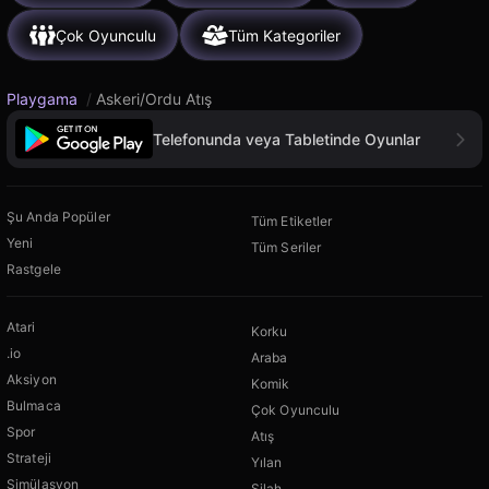
Çok Oyunculu
Tüm Kategoriler
Playgama
/
Askeri/Ordu Atış
Telefonunda veya Tabletinde Oyunlar
Şu Anda Popüler
Tüm Etiketler
Yeni
Tüm Seriler
Rastgele
Atari
Korku
.io
Araba
Aksiyon
Komik
Bulmaca
Çok Oyunculu
Spor
Atış
Strateji
Yılan
Simülasyon
Silah