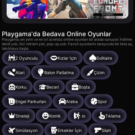
Playgama'da Bedava Online Oyunlar
Playgama, en yeni ve en iyi ücretsiz online oyunları bir arada sunuyor. İndirme
derdi yok, itici reklam yok, pop-up yok. Favori oyunlarını tarayıcıda bir tıkla aç,
takılmaya başla.
2 Oyunculu
Kızlar İçin
Solitaire
Atari
Balon Patlatma
Çizim
Korku
Beceri
Boşta
Engel Parkurları
Araba
Spor
Strateji
Komik
.io
Tıklama
Simülasyon
Erkekler İçin
Silah