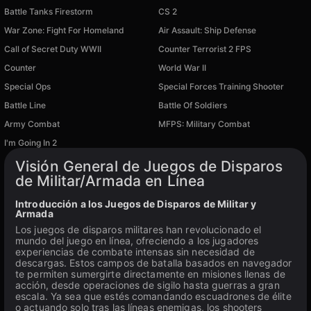
Battle Tanks Firestorm
CS 2
War Zone: Fight For Homeland
Air Assault: Ship Defense
Call of Secret Duty WWII
Counter Terrorist 2 FPS
Counter
World War II
Special Ops
Special Forces Training Shooter
Disponible en PC
Disponible en PC
Battle Line
Battle Of Soldiers
Disponible en PC
Disponible en PC
Army Combat
MFPS: Military Combat
Disponible en PC
Disponible en PC
I'm Going In 2
Disponible en PC
Visión General de Juegos de Disparos
de Militar/Armada en Línea
Introducción a los Juegos de Disparos de Militar y
Armada
Los juegos de disparos militares han revolucionado el
mundo del juego en línea, ofreciendo a los jugadores
experiencias de combate intensas sin necesidad de
descargas. Estos campos de batalla basados en navegador
te permiten sumergirte directamente en misiones llenas de
acción, desde operaciones de sigilo hasta guerras a gran
escala. Ya sea que estés comandando escuadrones de élite
o actuando solo tras las líneas enemigas, los shooters