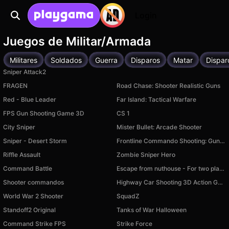
Login
Juegos de Militar/Armada
Militares
Soldados
Guerra
Disparos
Matar
Dispar
Sniper Attack2
FRAGEN
Road Chase: Shooter Realistic Guns
Red - Blue Leader
Far Island: Tactical Warfare
FPS Gun Shooting Game 3D
CS 1
City Sniper
Mister Bullet: Arcade Shooter
Sniper - Desert Storm
Frontline Commando Shooting: Gun Games
Riffle Assault
Zombie Sniper Hero
Command Battle
Escape from nuthouse - For two players!
Shooter commandos
Highway Car Shooting 3D Action Game 2025
World War 2 Shooter
SquadZ
Standoff2 Original
Tanks of War Halloween
Command Strike FPS
Strike Force