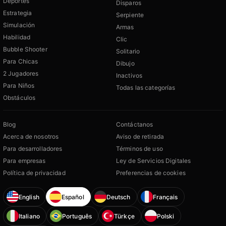
Deportes
Disparos
Estrategia
Serpiente
Simulación
Armas
Habilidad
Clic
Bubble Shooter
Solitario
Para Chicas
Dibujo
2 Jugadores
Inactivos
Para Niños
Todas las categorías
Obstáculos
Blog
Contáctanos
Acerca de nosotros
Aviso de retirada
Para desarrolladores
Términos de uso
Para empresas
Ley de Servicios Digitales
Política de privacidad
Preferencias de cookies
English
Español
Deutsch
Français
Italiano
Português
Türkçe
Polski