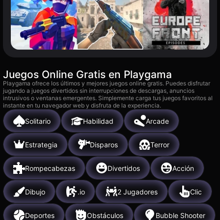
Juegos Online Gratis en Playgama
Playgama ofrece los últimos y mejores juegos online gratis. Puedes disfrutar
jugando a juegos divertidos sin interrupciones de descargas, anuncios
intrusivos o ventanas emergentes. Simplemente carga tus juegos favoritos al
instante en tu navegador web y disfruta de la experiencia.
Solitario
Habilidad
Arcade
Estrategia
Disparos
Terror
Rompecabezas
Divertidos
Acción
Dibujo
.io
2 Jugadores
Clic
Deportes
Obstáculos
Bubble Shooter