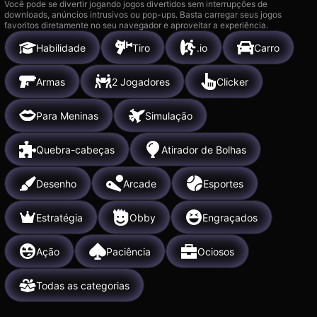
Você pode se divertir jogando jogos divertidos sem interrupções de
downloads, anúncios intrusivos ou pop-ups. Basta carregar seus jogos
favoritos diretamente no seu navegador e aproveitar a experiência.
Habilidade
Tiro
.io
Carro
Armas
2 Jogadores
Clicker
Para Meninas
Simulação
Quebra-cabeças
Atirador de Bolhas
Desenho
Arcade
Esportes
Estratégia
Obby
Engraçados
Ação
Paciência
Ociosos
Todas as categorias