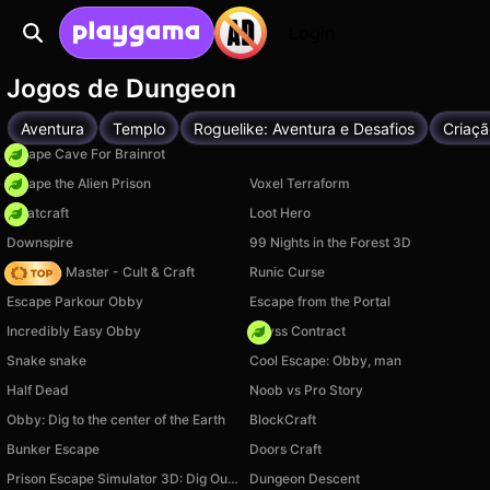
Login
Jogos de Dungeon
Aventura
Templo
Roguelike: Aventura e Desafios
Criaçã
Escape Cave For Brainrot
Escape the Alien Prison
Voxel Terraform
Whatcraft
Loot Hero
Downspire
99 Nights in the Forest 3D
Dungeon Master - Cult & Craft
Runic Curse
Escape Parkour Obby
Escape from the Portal
Incredibly Easy Obby
Abyss Contract
Snake snake
Cool Escape: Obby, man
Half Dead
Noob vs Pro Story
Obby: Dig to the center of the Earth
BlockCraft
Bunker Escape
Doors Craft
Prison Escape Simulator 3D: Dig Out Master Journey
Dungeon Descent