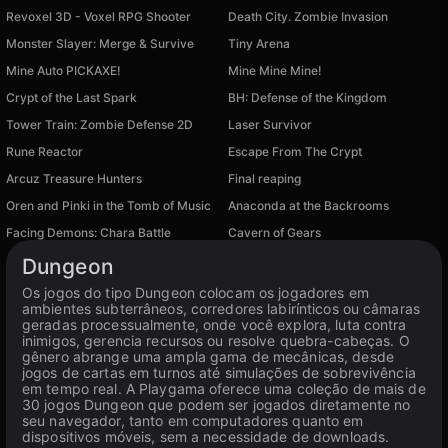
Revoxel 3D - Voxel RPG Shooter
Death City. Zombie Invasion
Monster Slayer: Merge & Survive
Tiny Arena
Mine Auto PICKAXE!
Mine Mine Mine!
Crypt of the Last Spark
BH: Defense of the Kingdom
Tower Train: Zombie Defense 2D
Laser Survivor
Rune Reactor
Escape From The Crypt
Arcuz Treasure Hunters
Final reaping
Oren and Pinki in the Tomb of Music
Anaconda at the Backrooms
Disponível em PC, iOS
Disponível em PC
Facing Demons: Chara Battle
Cavern of Gears
Disponível em PC
Disponível em PC
Dungeon
Os jogos do tipo Dungeon colocam os jogadores em
ambientes subterrâneos, corredores labirínticos ou câmaras
geradas processualmente, onde você explora, luta contra
inimigos, gerencia recursos ou resolve quebra-cabeças. O
gênero abrange uma ampla gama de mecânicas, desde
jogos de cartas em turnos até simulações de sobrevivência
em tempo real. A Playgama oferece uma coleção de mais de
30 jogos Dungeon que podem ser jogados diretamente no
seu navegador, tanto em computadores quanto em
dispositivos móveis, sem a necessidade de downloads.