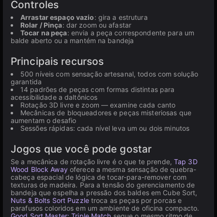
Controles
Arrastar espaço vazio
: gira a estrutura
Rolar / Pinça
: dar zoom ou afastar
Tocar na peça
: envia a peça correspondente para um
balde aberto ou a mantém na bandeja
Principais recursos
500 níveis com sensação artesanal, todos com solução
garantida
14 padrões de peças com formas distintas para
acessibilidade a daltônicos
Rotação 3D livre e zoom — examine cada canto
Mecânicas de bloqueadores e peças misteriosas que
aumentam o desafio
Sessões rápidas: cada nível leva um ou dois minutos
Jogos que você pode gostar
Se a mecânica de rotação livre é o que te prende,
Tap 3D
Wood Block Away
oferece a mesma sensação de quebra-
cabeça espacial de lógica de tocar-para-remover com
texturas de madeira. Para a tensão do gerenciamento de
bandeja que espelha a pressão dos baldes em Cube Sort,
Nuts & Bolts Sort Puzzle
troca as peças por porcas e
parafusos coloridos em um ambiente de oficina compacto.
Good Sort Master: Triple Match
segue o mesmo ritmo de