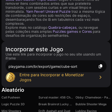
remover itens combinados antes que sua prateleira
transborde, com sessões curtas e um visual limpo e
minimalista.
Yarn Fever! Unravel Puzzle
traz a mesma lógica
de combinação de cores sob restrições de espaço,
desembaraçando fios de lã em tabuleiros cada vez mais
complexos.
Explore mais no catálogo
Quebra-cabeças
, ou navegue
pelas coleções mais amplas
Puzzles games
e
Cores
para
desafios de organização semelhantes.
Incorporar este Jogo
Use este link para incorporar o jogo no seu site usando um
iframe
playgama.com/br/export/game/cube-sort
Entre para Incorporar e Monetizar
Jogos
Aleatório
Call Pusheen
Surval master: 456 Challenge
Obby: Chameleon - Paint & Hide
Logic Puzzle 3D
Break Brainrot Lucky Blocks! Obby Tycoon 3D
Bubble Shooter Mega
Mini Shooters
Drift: Asphalt and Dust
Lublino Racing