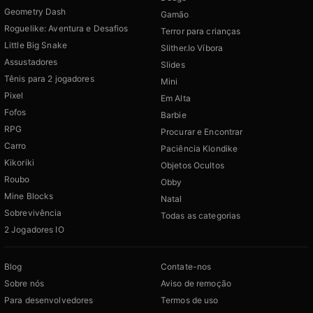
Geometry Dash
Gamão
Roguelike: Aventura e Desafios
Terror para crianças
Little Big Snake
Slither.Io Víbora
Assustadores
Slides
Tênis para 2 jogadores
Mini
Pixel
Em Alta
Fofos
Barbie
RPG
Procurar e Encontrar
Carro
Paciência Klondike
Kikoriki
Objetos Ocultos
Roubo
Obby
Mine Blocks
Natal
Sobrevivência
Todas as categorias
2 Jogadores IO
Blog
Contate-nos
Sobre nós
Aviso de remoção
Para desenvolvedores
Termos de uso