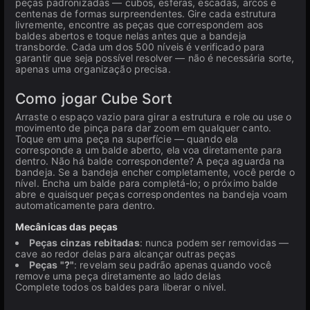
peças padronizadas — cubos, esferas, escadas, arcos e
centenas de formas surpreendentes. Gire cada estrutura
livremente, encontre as peças que correspondem aos
baldes abertos e toque nelas antes que a bandeja
transborde. Cada um dos 500 níveis é verificado para
garantir que seja possível resolver — não é necessária sorte,
apenas uma organização precisa.
Como jogar Cube Sort
Arraste o espaço vazio para girar a estrutura e role ou use o
movimento de pinça para dar zoom em qualquer canto.
Toque em uma peça na superfície — quando ela
corresponde a um balde aberto, ela voa diretamente para
dentro. Não há balde correspondente? A peça aguarda na
bandeja. Se a bandeja encher completamente, você perde o
nível. Encha um balde para completá-lo; o próximo balde
abre e quaisquer peças correspondentes na bandeja voam
automaticamente para dentro.
Mecânicas das peças
Peças cinzas rebitadas
: nunca podem ser removidas —
cave ao redor delas para alcançar outras peças
Peças "?"
: revelam seu padrão apenas quando você
remove uma peça diretamente ao lado delas
Complete todos os baldes para liberar o nível.