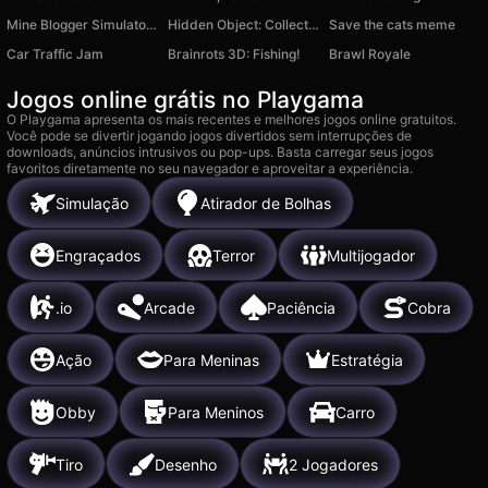
Mine Blogger Simulator 3D
Hidden Object: Collection 2
Save the cats meme
Car Traffic Jam
Brainrots 3D: Fishing!
Brawl Royale
Jogos online grátis no Playgama
O Playgama apresenta os mais recentes e melhores jogos online gratuitos.
Você pode se divertir jogando jogos divertidos sem interrupções de
downloads, anúncios intrusivos ou pop-ups. Basta carregar seus jogos
favoritos diretamente no seu navegador e aproveitar a experiência.
Simulação
Atirador de Bolhas
Engraçados
Terror
Multijogador
.io
Arcade
Paciência
Cobra
Ação
Para Meninas
Estratégia
Obby
Para Meninos
Carro
Tiro
Desenho
2 Jogadores