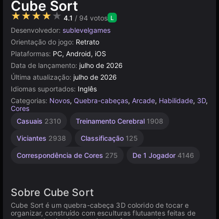
Cube Sort
★★★★★
4.1
/ 94 votos
L
Desenvolvedor:
sublevelgames
Orientação do jogo:
Retrato
Plataformas:
PC, Android, iOS
Data de lançamento:
julho de 2026
Última atualização:
julho de 2026
Idiomas suportados:
Inglês
Categorias:
Novos
,
Quebra-cabeças
,
Arcade
,
Habilidade
,
3D
,
Cores
Aventura
Casuais
2310
Treinamento Cerebral
1908
de Ação
255
Viciantes
2938
Classificação
125
Correspondência de Cores
275
De 1 Jogador
4146
Sobre Cube Sort
Cube Sort é um quebra-cabeça 3D colorido de tocar e
organizar, construído com esculturas flutuantes feitas de