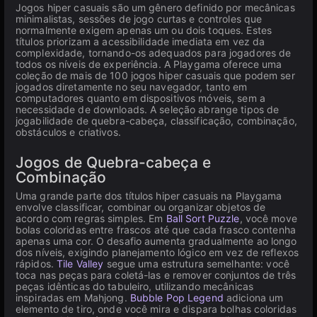
Jogos hiper casuais são um gênero definido por mecânicas
minimalistas, sessões de jogo curtas e controles que
normalmente exigem apenas um ou dois toques. Estes
títulos priorizam a acessibilidade imediata em vez da
complexidade, tornando-os adequados para jogadores de
todos os níveis de experiência. A Playgama oferece uma
coleção de mais de 100 jogos hiper casuais que podem ser
jogados diretamente no seu navegador, tanto em
computadores quanto em dispositivos móveis, sem a
necessidade de downloads. A seleção abrange tipos de
jogabilidade de quebra-cabeça, classificação, combinação,
obstáculos e criativos.
Jogos de Quebra-cabeça e
Combinação
Uma grande parte dos títulos hiper casuais na Playgama
envolve classificar, combinar ou organizar objetos de
acordo com regras simples. Em
Ball Sort Puzzle
, você move
bolas coloridas entre frascos até que cada frasco contenha
apenas uma cor. O desafio aumenta gradualmente ao longo
dos níveis, exigindo planejamento lógico em vez de reflexos
rápidos.
Tile Valley
segue uma estrutura semelhante: você
toca nas peças para coletá-las e remover conjuntos de três
peças idênticas do tabuleiro, utilizando mecânicas
inspiradas em Mahjong.
Bubble Pop Legend
adiciona um
elemento de tiro, onde você mira e dispara bolhas coloridas