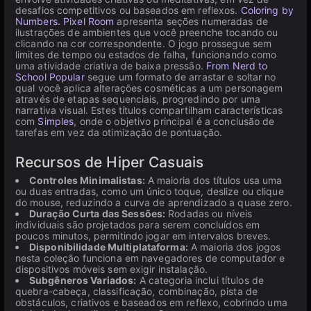
desafios competitivos ou baseados em reflexos.
Coloring by
Numbers. Pixel Room
apresenta seções numeradas de
ilustrações de ambientes que você preenche tocando ou
clicando na cor correspondente. O jogo prossegue sem
limites de tempo ou estados de falha, funcionando como
uma atividade criativa de baixa pressão.
From Nerd to
School Popular
segue um formato de arrastar e soltar no
qual você aplica alterações cosméticas a um personagem
através de etapas sequenciais, progredindo por uma
narrativa visual. Estes títulos compartilham características
com
Simples
, onde o objetivo principal é a conclusão de
tarefas em vez da otimização de pontuação.
Recursos de Hiper Casuais
Controles Minimalistas:
A maioria dos títulos usa uma
ou duas entradas, como um único toque, deslize ou clique
do mouse, reduzindo a curva de aprendizado a quase zero.
Duração Curta das Sessões:
Rodadas ou níveis
individuais são projetados para serem concluídos em
poucos minutos, permitindo jogar em intervalos breves.
Disponibilidade Multiplataforma:
A maioria dos jogos
nesta coleção funciona em navegadores de computador e
dispositivos móveis sem exigir instalação.
Subgêneros Variados:
A categoria inclui títulos de
quebra-cabeça, classificação, combinação, pista de
obstáculos, criativos e baseados em reflexo, cobrindo uma