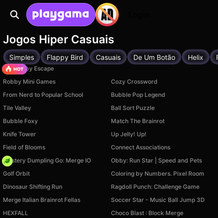
Login
Jogos Hiper Casuais
Simples
Flappy Bird
Casuais
De Um Botão
Helix
Your Obby Escape
Robby Mini Games
Cozy Crossword
From Nerd to Popular School
Bubble Pop Legend
Tile Valley
Ball Sort Puzzle
Bubble Foxy
Match The Brainrot
Knife Tower
Up Jelly! Up!
Field of Blooms
Connect Associations
Mystery Dumpling Go: Merge IO
Obby: Run Star | Speed and Pets
Golf Orbit
Coloring by Numbers. Pixel Room
Dinosaur Shifting Run
Ragdoll Punch: Challenge Game
Merge Italian Brainrot Fellas
Soccer Star - Music Ball Jump 3D
HEXFALL
Choco Blast : Block Merge