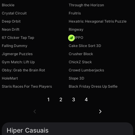
Blockle
Through the Horizon
Crystal Circuit
Fruitris
Deep Orbit
Hexatris: Hexagonal Tetris Puzzle
Neon Drift
Ringway
67 Clicker Tap Tap
FLOPPO
Falling Dummy
Cake Slice Sort 3D
Jigmerge Puzzles
Crusher Block
Gym Match: Lift Up
ChickZ Stack
Obby: Grab the Brain Rot
Crowd Lumberjacks
HoleMart
Slope 3D
Staris Races For Two Players
Black Friday Dress Up Selfie
1
2
3
4
Hiper Casuais