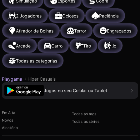
Simulação
Esportes
Cobra
2 Jogadores
Ociosos
Paciência
Atirador de Bolhas
Terror
Engraçados
Arcade
Carro
Tiro
.io
Todas as categorias
Playgama
/
Hiper Casuais
Jogos no seu Celular ou Tablet
Em Alta
Todas as tags
Novos
Todas as séries
Aleatório