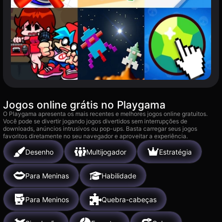
Jogos online grátis no Playgama
O Playgama apresenta os mais recentes e melhores jogos online gratuitos.
Você pode se divertir jogando jogos divertidos sem interrupções de
downloads, anúncios intrusivos ou pop-ups. Basta carregar seus jogos
favoritos diretamente no seu navegador e aproveitar a experiência.
Desenho
Multijogador
Estratégia
Para Meninas
Habilidade
Para Meninos
Quebra-cabeças