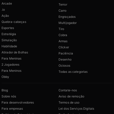
Arcade
Terror
.io
Carro
Ação
Engraçados
Quebra-cabeças
Multijogador
Esportes
Tiro
Estratégia
Cobra
Simulação
Armas
Habilidade
Clicker
Atirador de Bolhas
Paciência
Para Meninas
Desenho
2 Jogadores
Ociosos
Para Meninos
Todas as categorias
Obby
Blog
Contate-nos
Sobre nós
Aviso de remoção
Para desenvolvedores
Termos de uso
Para empresas
Lei dos Serviços Digitais