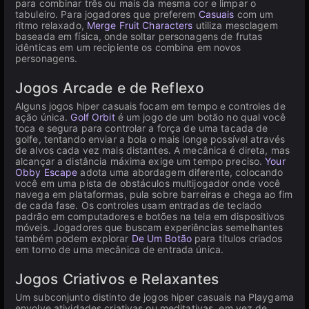
para combinar três ou mais da mesma cor e limpar o
tabuleiro. Para jogadores que preferem
Casuais
com um
ritmo relaxado,
Merge Fruit Characters
utiliza mesclagem
baseada em física, onde soltar personagens de frutas
idênticas em um recipiente os combina em novos
personagens.
Jogos Arcade e de Reflexo
Alguns jogos hiper casuais focam em tempo e controles de
ação única.
Golf Orbit
é um jogo de um botão no qual você
toca e segura para controlar a força de uma tacada de
golfe, tentando enviar a bola o mais longe possível através
de alvos cada vez mais distantes. A mecânica é direta, mas
alcançar a distância máxima exige um tempo preciso.
Your
Obby Escape
adota uma abordagem diferente, colocando
você em uma pista de obstáculos multijogador onde você
navega em plataformas, pula sobre barreiras e chega ao fim
de cada fase. Os controles usam entradas de teclado
padrão em computadores e botões na tela em dispositivos
móveis. Jogadores que buscam experiências semelhantes
também podem explorar
De Um Botão
para títulos criados
em torno de uma mecânica de entrada única.
Jogos Criativos e Relaxantes
Um subconjunto distinto de jogos hiper casuais na Playgama
envolve atividades criativas ou meditativas, em vez de