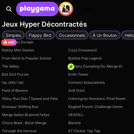
Login
Jeux Hyper Décontractés
Simples
Flappy Bird
Occasionnels
À Un Bouton
Héli
Your Obby Escape
Robby Mini Games
Cozy Crossword
From Nerd to Popular School
Bubble Pop Legend
Tile Valley
Mystery Dumpling Go: Merge IO
Ball Sort Puzzle
Knife Tower
Up Jelly! Up!
Connect Associations
Field of Blooms
Golf Orbit
Obby: Run Star | Speed and Pets
Coloring by Numbers. Pixel Room
Dinosaur Shifting Run
Ragdoll Punch: Challenge Game
Merge Italian Brainrot Fellas
HEXFALL
Choco Blast : Block Merge
Blockle
Through the Horizon
67 Clicker Tap Tap