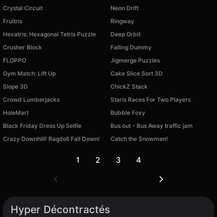
Crystal Circuit
Neon Drift
Fruitris
Ringway
Hexatris: Hexagonal Tetris Puzzle
Deep Orbit
Crusher Block
Falling Dummy
FLOPPO
Jigmerge Puzzles
Gym Match: Lift Up
Cake Slice Sort 3D
Slope 3D
ChickZ Stack
Crowd Lumberjacks
Staris Races For Two Players
HoleMart
Bubble Foxy
Black Friday Dress Up Selfie
Bus out - Bus Away traffic jam
Crazy Downhill! Ragdoll Fall Down!
Catch the Snowmen!
1
2
3
4
Hyper Décontractés