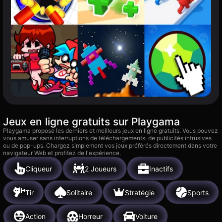
Jeux en ligne gratuits sur Playgama
Playgama propose les derniers et meilleurs jeux en ligne gratuits. Vous pouvez
vous amuser sans interruptions de téléchargements, de publicités intrusives
ou de pop-ups. Chargez simplement vos jeux préférés directement dans votre
navigateur Web et profitez de l'expérience.
Cliqueur
2 Joueurs
Inactifs
Tir
Solitaire
Stratégie
Sports
Action
Horreur
Voiture