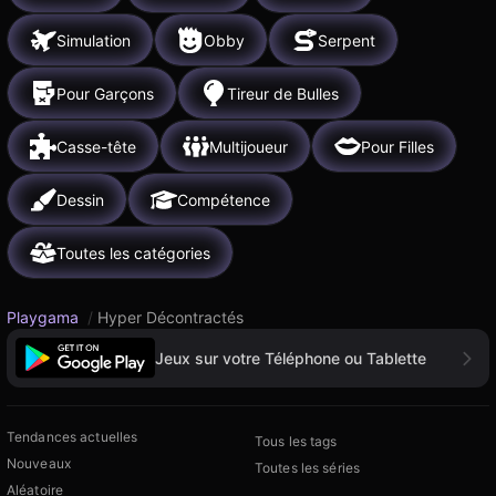
Simulation
Obby
Serpent
Pour Garçons
Tireur de Bulles
Casse-tête
Multijoueur
Pour Filles
Dessin
Compétence
Toutes les catégories
Playgama
/
Hyper Décontractés
Jeux sur votre Téléphone ou Tablette
Tendances actuelles
Tous les tags
Nouveaux
Toutes les séries
Aléatoire