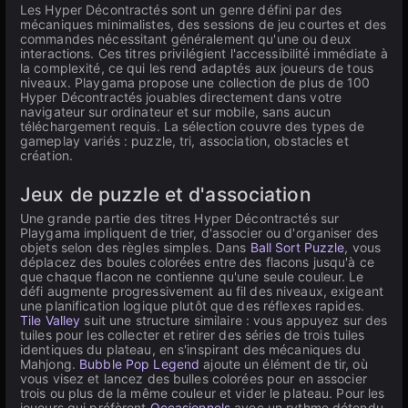
Les Hyper Décontractés sont un genre défini par des
mécaniques minimalistes, des sessions de jeu courtes et des
commandes nécessitant généralement qu'une ou deux
interactions. Ces titres privilégient l'accessibilité immédiate à
la complexité, ce qui les rend adaptés aux joueurs de tous
niveaux. Playgama propose une collection de plus de 100
Hyper Décontractés jouables directement dans votre
navigateur sur ordinateur et sur mobile, sans aucun
téléchargement requis. La sélection couvre des types de
gameplay variés : puzzle, tri, association, obstacles et
création.
Jeux de puzzle et d'association
Une grande partie des titres Hyper Décontractés sur
Playgama impliquent de trier, d'associer ou d'organiser des
objets selon des règles simples. Dans
Ball Sort Puzzle
, vous
déplacez des boules colorées entre des flacons jusqu'à ce
que chaque flacon ne contienne qu'une seule couleur. Le
défi augmente progressivement au fil des niveaux, exigeant
une planification logique plutôt que des réflexes rapides.
Tile Valley
suit une structure similaire : vous appuyez sur des
tuiles pour les collecter et retirer des séries de trois tuiles
identiques du plateau, en s'inspirant des mécaniques du
Mahjong.
Bubble Pop Legend
ajoute un élément de tir, où
vous visez et lancez des bulles colorées pour en associer
trois ou plus de la même couleur et vider le plateau. Pour les
joueurs qui préfèrent
Occasionnels
avec un rythme détendu,