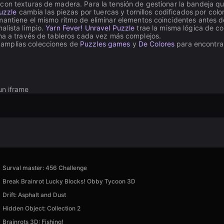
con texturas de madera. Para la tensión de gestionar la bandeja q
uzzle
cambia las piezas por tuercas y tornillos codificados por colo
antiene el mismo ritmo de eliminar elementos coincidentes antes 
alista limpio.
Yarn Fever! Unravel Puzzle
trae la misma lógica de c
ana a través de tableros cada vez más complejos.
 amplias colecciones de
Puzzles games
y
De Colores
para encontrar
un iframe
Surval master: 456 Challenge
Break Brainrot Lucky Blocks! Obby Tycoon 3D
Drift: Asphalt and Dust
Hidden Object: Collection 2
Brainrots 3D: Fishing!