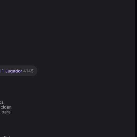
 1 Jugador
4145
os:
ncidan
o para