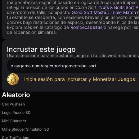
rompecabezas espacial basado en lógica de tocar para limpiar, 
refleja la presión de los cubos en Cube Sort,
Nuts & Bolts Sort P
un entorno de taller compacto.
Good Sort Master: Triple Match
m
tu estante se desborde, con sesiones breves y un aspecto minim
colores bajo restricciones de espacio, desenredando hilos de l
Explora más en el catálogo de
Rompecabezas
o navega por las
de ordenación similares.
Incrustar este juego
Usa este enlace para incrustar el juego en tu sitio web mediante 
playgama.com/es/export/game/cube-sort
Inicia sesión para Incrustar y Monetizar Juegos
Aleatorio
Call Pusheen
Logic Puzzle 3D
Mini Shooters
Mine Blogger Simulator 3D
Car Traffic Jam