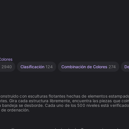
Colores
s
2940
Clasificación
124
Combinación de Colores
274
De
onstruido con esculturas flotantes hechas de elementos estampad
tes. Gira cada estructura libremente, encuentra las piezas que coi
la bandeja se desborde. Cada uno de los 500 niveles está verificad
d de ordenación.