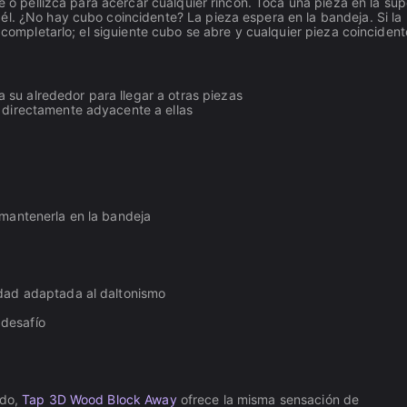
e o pellizca para acercar cualquier rincón. Toca una pieza en la supe
él. ¿No hay cubo coincidente? La pieza espera en la bandeja. Si la
 completarlo; el siguiente cubo se abre y cualquier pieza coincident
a su alrededor para llegar a otras piezas
a directamente adyacente a ellas
o mantenerla en la bandeja
idad adaptada al daltonismo
 desafío
ado,
Tap 3D Wood Block Away
ofrece la misma sensación de