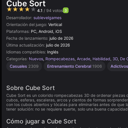
Cube Sort
★★★★★
4.1
/ 94 votos
3
Desarrollador:
sublevelgames
Orientación del juego:
Vertical
Plataformas:
PC, Android, iOS
Fecha de lanzamiento:
julio de 2026
Última actualización:
julio de 2026
Idiomas compatibles:
Inglés
Categorías:
Nuevos
,
Rompecabezas
,
Arcade
,
Habilidad
,
3D
,
De 
Aventura
Casuales
2309
Entrenamiento Cerebral
1906
Adictivo
de
Acción
255
Sobre Cube Sort
Cube Sort es un colorido rompecabezas 3D de ordenar piezas c
cubos, esferas, escaleras, arcos y cientos de formas sorprenden
con los cubos abiertos y tócalas para eliminarlas antes de que 
tener solución: no se requiere suerte, solo una buena capacida
Cómo jugar a Cube Sort