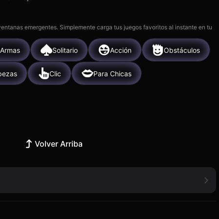
 ventanas emergentes. Simplemente carga tus juegos favoritos al instante en tu
Armas
Solitario
Acción
Obstáculos
bezas
Clic
Para Chicas
Volver Arriba