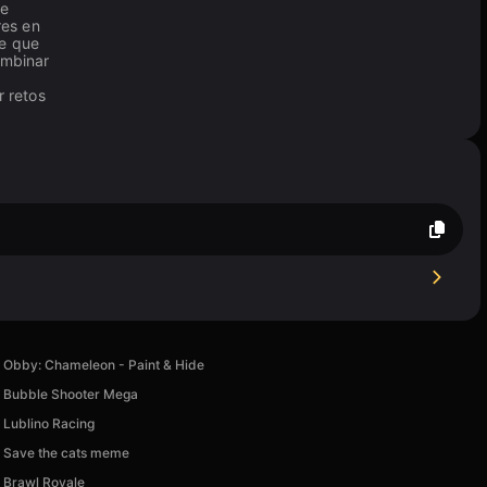
ue
res en
de que
ombinar
 retos
Obby: Chameleon - Paint & Hide
Bubble Shooter Mega
Lublino Racing
Save the cats meme
Brawl Royale