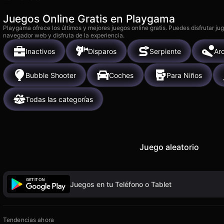
Juegos Online Gratis en Playgama
Playgama ofrece los últimos y mejores juegos online gratis. Puedes disfrutar ju
navegador web y disfruta de la experiencia.
Inactivos
Disparos
Serpiente
Ar
Bubble Shooter
Coches
Para Niños
Todas las categorías
Juego aleatorio
Juegos en tu Teléfono o Tablet
Tendencias ahora