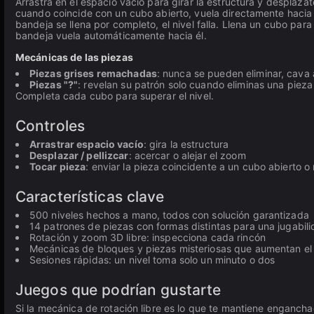
Arrastra en el espacio vacío para girar la estructura y desplázat
cuando coincide con un cubo abierto, vuela directamente hacia 
bandeja se llena por completo, el nivel falla. Llena un cubo para
bandeja vuela automáticamente hacia él.
Mecánicas de las piezas
Piezas grises remachadas
: nunca se pueden eliminar, cava 
Piezas "?"
: revelan su patrón solo cuando eliminas una piez
Completa cada cubo para superar el nivel.
Controles
Arrastrar espacio vacío
: gira la estructura
Desplazar / pellizcar
: acercar o alejar el zoom
Tocar pieza
: enviar la pieza coincidente a un cubo abierto 
Características clave
500 niveles hechos a mano, todos con solución garantizada
14 patrones de piezas con formas distintas para una jugabil
Rotación y zoom 3D libre: inspecciona cada rincón
Mecánicas de bloques y piezas misteriosas que aumentan el
Sesiones rápidas: un nivel toma solo un minuto o dos
Juegos que podrían gustarte
Si la mecánica de rotación libre es lo que te mantiene enganch