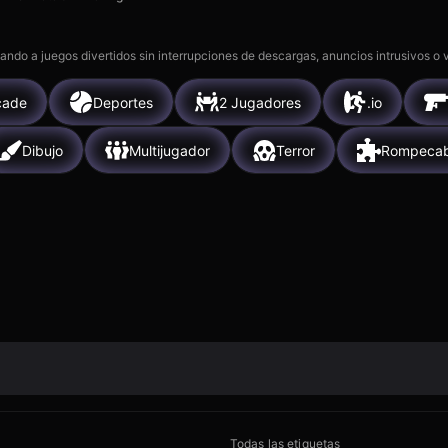
gando a juegos divertidos sin interrupciones de descargas, anuncios intrusivos o
cade
Deportes
2 Jugadores
.io
Dibujo
Multijugador
Terror
Rompeca
Todas las etiquetas