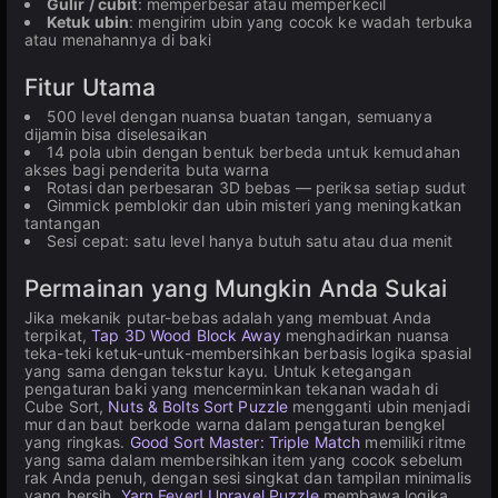
Gulir / cubit
: memperbesar atau memperkecil
Ketuk ubin
: mengirim ubin yang cocok ke wadah terbuka
atau menahannya di baki
Fitur Utama
500 level dengan nuansa buatan tangan, semuanya
dijamin bisa diselesaikan
14 pola ubin dengan bentuk berbeda untuk kemudahan
akses bagi penderita buta warna
Rotasi dan perbesaran 3D bebas — periksa setiap sudut
Gimmick pemblokir dan ubin misteri yang meningkatkan
tantangan
Sesi cepat: satu level hanya butuh satu atau dua menit
Permainan yang Mungkin Anda Sukai
Jika mekanik putar-bebas adalah yang membuat Anda
terpikat,
Tap 3D Wood Block Away
menghadirkan nuansa
teka-teki ketuk-untuk-membersihkan berbasis logika spasial
yang sama dengan tekstur kayu. Untuk ketegangan
pengaturan baki yang mencerminkan tekanan wadah di
Cube Sort,
Nuts & Bolts Sort Puzzle
mengganti ubin menjadi
mur dan baut berkode warna dalam pengaturan bengkel
yang ringkas.
Good Sort Master: Triple Match
memiliki ritme
yang sama dalam membersihkan item yang cocok sebelum
rak Anda penuh, dengan sesi singkat dan tampilan minimalis
yang bersih.
Yarn Fever! Unravel Puzzle
membawa logika