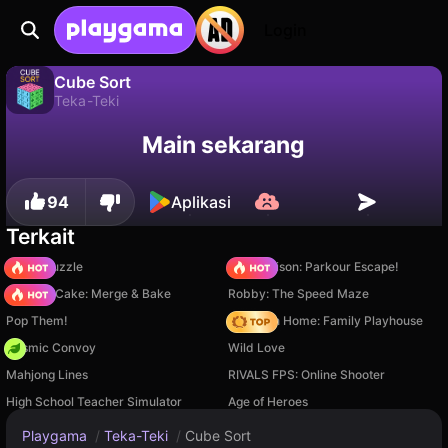
Login
Cube Sort
Teka-Teki
Cube Sort adalah game teka-teki gratis oleh sublevelgames. Mainkan online di Playgama.
Tidak
Simpan
Simpan progresnya!
Main sekarang
94
Aplikasi
Terkait
Arrow Puzzle
Barry Prison: Parkour Escape!
Piece of Cake: Merge & Bake
Robby: The Speed Maze
Pop Them!
My Town Home: Family Playhouse
Cosmic Convoy
Wild Love
Mahjong Lines
RIVALS FPS: Online Shooter
High School Teacher Simulator
Age of Heroes
Playgama
/
Teka-Teki
/
Cube Sort