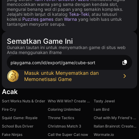
mencocokkan warna yang sama dengan kendala slot,
mengurai benang wol di papan yang semakin kompleks.
Jelajahi lebih lanjut di katalog
Teka-Teki
, atau telusuri
koleksi
Puzzles games
dan
Warna
yang lebih luas untuk
tantangan menyortir serupa.
Sematkan Game Ini
Gunakan tautan ini untuk menyematkan game di situs web
Anda menggunakan iframe
playgama.com/id/export/game/cube-sort
Masuk untuk Menyematkan dan
Memonetisasi Game
Acak
Sort Works Nuts & Order
Who Will Win? Create A Battle!
Tasty Jewel
Fire Cry
Coloring Unlimited
I am Bird
Squid Game: Royale
Throne Tactics
Chat with My Friend's Brother
School Bus Driver
Christmas Match 3
Italian Brainrot: Create Your Monster!
Fake Ninjas
Call the Super Cat now
Wormate.io