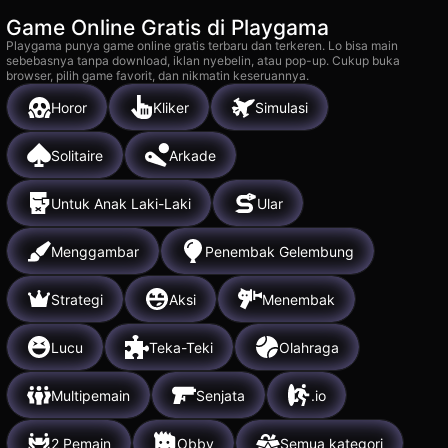
Game Online Gratis di Playgama
Playgama punya game online gratis terbaru dan terkeren. Lo bisa main
sebebasnya tanpa download, iklan nyebelin, atau pop-up. Cukup buka
browser, pilih game favorit, dan nikmatin keseruannya.
Horor
Kliker
Simulasi
Solitaire
Arkade
Untuk Anak Laki-Laki
Ular
Menggambar
Penembak Gelembung
Strategi
Aksi
Menembak
Lucu
Teka-Teki
Olahraga
Multipemain
Senjata
.io
2 Pemain
Obby
Semua kategori