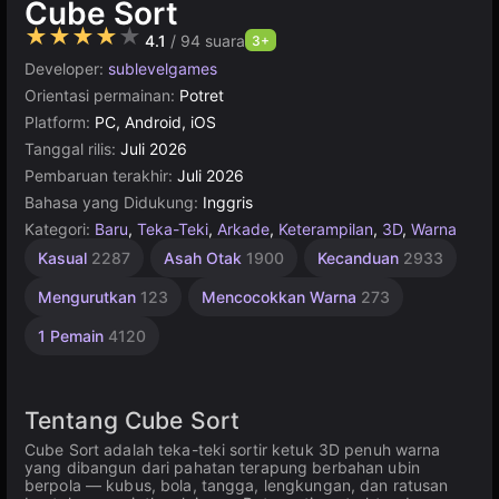
Cube Sort
★★★★★
4.1
/ 94 suara
3+
Developer:
sublevelgames
Orientasi permainan:
Potret
Platform:
PC, Android, iOS
Tanggal rilis:
Juli 2026
Pembaruan terakhir:
Juli 2026
Bahasa yang Didukung:
Inggris
Kategori:
Baru
,
Teka-Teki
,
Arkade
,
Keterampilan
,
3D
,
Warna
Petualangan
Kasual
2287
Asah Otak
1900
Kecanduan
2933
Aksi
251
Mengurutkan
123
Mencocokkan Warna
273
1 Pemain
4120
Tentang Cube Sort
Cube Sort adalah teka-teki sortir ketuk 3D penuh warna
yang dibangun dari pahatan terapung berbahan ubin
berpola — kubus, bola, tangga, lengkungan, dan ratusan