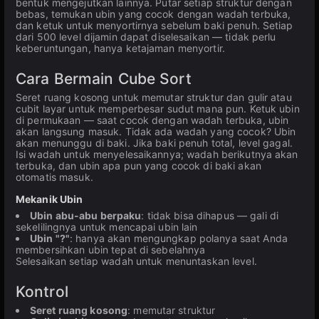
bentuk mengejutkan lainnya. Putar setiap struktur dengan
bebas, temukan ubin yang cocok dengan wadah terbuka,
dan ketuk untuk menyortirnya sebelum baki penuh. Setiap
dari 500 level dijamin dapat diselesaikan — tidak perlu
keberuntungan, hanya ketajaman menyortir.
Cara Bermain Cube Sort
Seret ruang kosong untuk memutar struktur dan gulir atau
cubit layar untuk memperbesar sudut mana pun. Ketuk ubin
di permukaan — saat cocok dengan wadah terbuka, ubin
akan langsung masuk. Tidak ada wadah yang cocok? Ubin
akan menunggu di baki. Jika baki penuh total, level gagal.
Isi wadah untuk menyelesaikannya; wadah berikutnya akan
terbuka, dan ubin apa pun yang cocok di baki akan
otomatis masuk.
Mekanik Ubin
Ubin abu-abu berpaku
: tidak bisa dihapus — gali di
sekelilingnya untuk mencapai ubin lain
Ubin "?"
: hanya akan mengungkap polanya saat Anda
membersihkan ubin tepat di sebelahnya
Selesaikan setiap wadah untuk menuntaskan level.
Kontrol
Seret ruang kosong
: memutar struktur