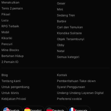
Menakutkan
Geser
Tenis 2 pemain
Mini
Piksel
Sedang Tren
Lucu
Barbie
RPG Terbaik
Cari dan Temukan
Mobil
Klondike Solitaire
Kikoriki
Objek Tersembunyi
Pencuri
Obby
Mine Blocks
Natal
Bertahan Hidup
Semua kategori
2 Pemain IO
Blog
Kontak
Tentang kami
Pemberitahuan Take-down
Untuk pengembang
Syarat Penggunaan
Untuk bisnis
Undang-Undang Layanan Digital
Kebijakan Privasi
Preferensi cookie
English
Español
Deutsch
Français