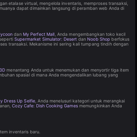
 etalase virtual, mengelola inventaris, memproses transaksi,
semuanya dapat dimainkan langsung di peramban web Anda di
Tycoon
dan
My Perfect Mall
, Anda mengembangkan toko kecil
seperti
Supermarket Simulator: Desert
dan
Noob Shop
berfokus
ses transaksi. Mekanisme ini sering kali tumpang tindih dengan
 3D
menantang Anda untuk menemukan dan menyortir tiga item
uhan spasial di mana Anda mengendalikan lubang yang
ay Dress Up Selfie
, Anda menelusuri kategori untuk merangkai
kanan,
Cozy Cafe: Dish Cooking Games
memungkinkan Anda
em inventaris baru.