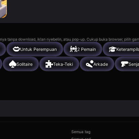
nya tanpa download, iklan nyebelin, atau pop-up. Cukup buka browser, pilih gam
Untuk Perempuan
2 Pemain
Keterampil
Solitaire
Teka-Teki
Arkade
Senj
Semua tag