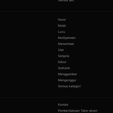
Semua seri
Horor
Mobil
Lucu
Multipemain
Menembak
Ular
Senjata
Kliker
Solitaire
Menggambar
Menganggur
Semua kategori
Kontak
Pemberitahuan Take-down