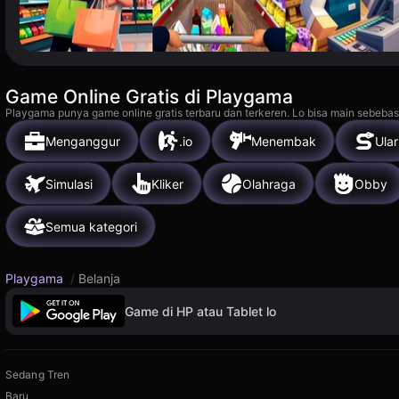
Game Online Gratis di Playgama
Playgama punya game online gratis terbaru dan terkeren. Lo bisa main sebebas
Menganggur
.io
Menembak
Ular
Simulasi
Kliker
Olahraga
Obby
Semua kategori
Playgama
/
Belanja
Game di HP atau Tablet lo
Sedang Tren
Baru