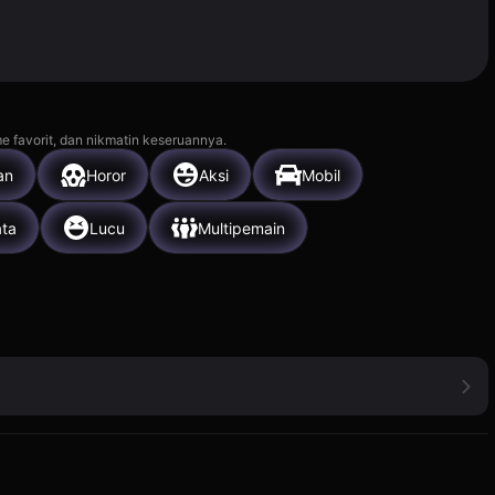
e favorit, dan nikmatin keseruannya.
an
Horor
Aksi
Mobil
ata
Lucu
Multipemain