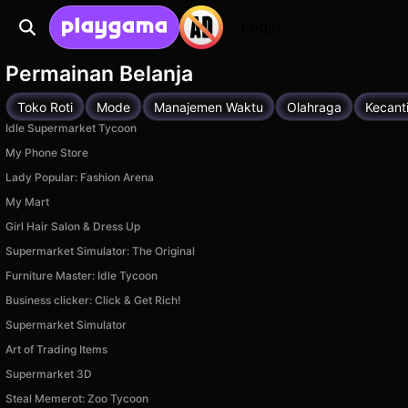
Login
Permainan Belanja
Toko Roti
Mode
Manajemen Waktu
Olahraga
Kecant
Idle Supermarket Tycoon
My Phone Store
Lady Popular: Fashion Arena
My Mart
Girl Hair Salon & Dress Up
Supermarket Simulator: The Original
Furniture Master: Idle Tycoon
Business clicker: Click & Get Rich!
Supermarket Simulator
Art of Trading Items
Supermarket 3D
Steal Memerot: Zoo Tycoon