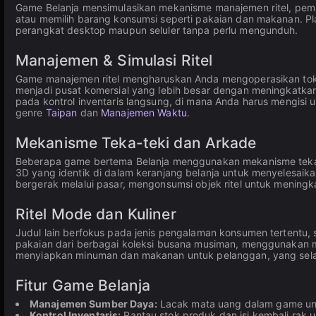
Game Belanja mensimulasikan mekanisme manajemen ritel, pembe
atau memilih barang konsumsi seperti pakaian dan makanan. P
perangkat desktop maupun seluler tanpa perlu mengunduh.
Manajemen & Simulasi Ritel
Game manajemen ritel mengharuskan Anda mengoperasikan toko
menjadi pusat komersial yang lebih besar dengan meningkatkan 
pada kontrol inventaris langsung, di mana Anda harus mengisi 
genre
Taipan
dan
Manajemen Waktu
.
Mekanisme Teka-teki dan Arkade
Beberapa game bertema Belanja menggunakan mekanisme teka-teki
3D yang identik di dalam keranjang belanja untuk menyelesaikan
bergerak melalui pasar, mengonsumsi objek ritel untuk mening
Ritel Mode dan Kuliner
Judul lain berfokus pada jenis pengalaman konsumen tertentu,
pakaian dari berbagai koleksi busana musiman, menggunakan
menyiapkan minuman dan makanan untuk pelanggan, yang se
Fitur Game Belanja
Manajemen Sumber Daya:
Lacak mata uang dalam game untu
Kontrol Inventaris:
Pantau stok produk dan isi kembali rak