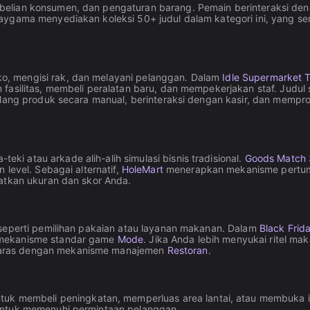
lian konsumen, dan pengaturan barang. Pemain berinteraksi dengan
laygama menyediakan koleksi 50+ judul dalam kategori ini, yang 
, mengisi rak, dan melayani pelanggan. Dalam
Idle Supermarket 
fasilitas, membeli peralatan baru, dan mempekerjakan staf. Judul 
ulang produk secara manual, berinteraksi dengan kasir, dan mempro
 atau arkade alih-alih simulasi bisnis tradisional.
Goods Match
 level. Sebagai alternatif,
HoleMart
menerapkan mekanisme pertumb
katkan ukuran dan skor Anda.
 seperti pemilihan pakaian atau layanan makanan. Dalam
Black Frid
 mekanisme standar game
Mode
. Jika Anda lebih menyukai ritel ma
laras dengan mekanisme manajemen
Restoran
.
k membeli peningkatan, memperluas area lantai, atau membuka it
 untuk memenuhi permintaan pelanggan.