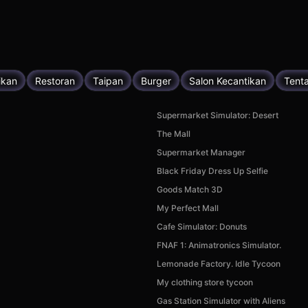
ikan
Restoran
Taipan
Burger
Salon Kecantikan
Tent
Supermarket Simulator: Desert
The Mall
Supermarket Manager
Black Friday Dress Up Selfie
Goods Match 3D
My Perfect Mall
Cafe Simulator: Donuts
FNAF 1: Animatronics Simulator.
Lemonade Factory. Idle Tycoon
My clothing store tycoon
Gas Station Simulator with Aliens