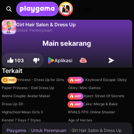
Login
Girl Hair Salon & Dress Up
Untuk Perempuan
Tidak
Simpan
Simpan progresnya!
Girl Hair Salon & Dress Up adalah game untuk perempuan gratis oleh Bravestars. Mainkan online di Playgama.
Main sekarang
103
Aplikasi
Terkait
Fashion Princess - Dress Up for Girls
+1 Speed Keyboard Escape: Obby
Paper Princess - Doll Dress Up
Obby: Mini-Games
Anime Couple: Avatar Maker
Hidden Object: Street Of Secrets
Dress Up 3D
Piece of Cake: Merge & Bake
Highschool Mean Girls 3
RIVALS FPS: Online Shooter
Kendel 7 Days 7 Styles
Age of Heroes
Playgama
/
Untuk Perempuan
/
Girl Hair Salon & Dress Up