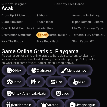
Rumbox Designer
Celebrity Face Dance
Acak
Dress Up & Make Up Models
Slitherio
Animatronic Salvage
Dude Simulator
Space Blast
k-pop Demon Hunters: Who are You from the Huntrix?
One Night at Flumpty's 2
Words Story
Idle Car Business Tycoon
Destruction Simulator
Zombie Horde: Build & Survive
Tornado: Fury of the elements
Kick The Buddy
Toca Boca Hack
Stunt Racing GT
Game Online Gratis di Playgama
Playgama punya game online gratis terbaru dan terkeren. Lo bisa main
sebebasnya tanpa download, iklan nyebelin, atau pop-up. Cukup buka
browser, pilih game favorit, dan nikmatin keseruannya.
Obby
Olahraga
Menggambar
Horor
.io
Ular
Kliker
Untuk Anak Laki-Laki
Lucu
Multipemain
Strategi
Menganggur