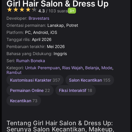
Girl Hair Salon & Dress Up
★★★★★
4.3
/ 103 suara
3+
Developer:
Bravestars
Orientasi permainan:
Lanskap, Potret
Platform:
PC, Android, iOS
Tanggal rilis:
April 2026
Pembaruan terakhir:
Mei 2026
Bahasa yang Didukung:
Inggris
Seri:
Rumah Boneka
Kategori:
Untuk Perempuan
,
Rias Wajah
,
Belanja
,
Mode
,
Rambut
Kustomisasi Karakter
357
Salon Kecantikan
155
Permainan Online
22
Fiksi Interaktif
18
Kecantikan
73
Tentang Girl Hair Salon & Dress Up:
Serunya Salon Kecantikan, Makeup,