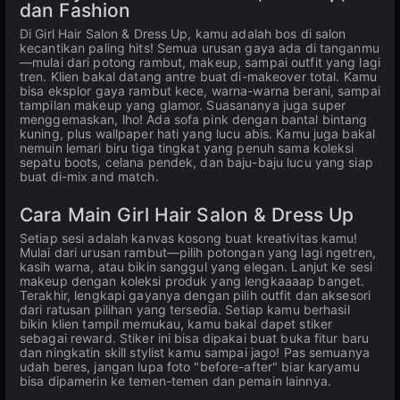
dan Fashion
Di Girl Hair Salon & Dress Up, kamu adalah bos di salon
kecantikan paling hits! Semua urusan gaya ada di tanganmu
—mulai dari potong rambut, makeup, sampai outfit yang lagi
tren. Klien bakal datang antre buat di-makeover total. Kamu
bisa eksplor gaya rambut kece, warna-warna berani, sampai
tampilan makeup yang glamor. Suasananya juga super
menggemaskan, lho! Ada sofa pink dengan bantal bintang
kuning, plus wallpaper hati yang lucu abis. Kamu juga bakal
nemuin lemari biru tiga tingkat yang penuh sama koleksi
sepatu boots, celana pendek, dan baju-baju lucu yang siap
buat di-mix and match.
Cara Main Girl Hair Salon & Dress Up
Setiap sesi adalah kanvas kosong buat kreativitas kamu!
Mulai dari urusan rambut—pilih potongan yang lagi ngetren,
kasih warna, atau bikin sanggul yang elegan. Lanjut ke sesi
makeup dengan koleksi produk yang lengkaaaap banget.
Terakhir, lengkapi gayanya dengan pilih outfit dan aksesori
dari ratusan pilihan yang tersedia. Setiap kamu berhasil
bikin klien tampil memukau, kamu bakal dapet stiker
sebagai reward. Stiker ini bisa dipakai buat buka fitur baru
dan ningkatin skill stylist kamu sampai jago! Pas semuanya
udah beres, jangan lupa foto "before-after" biar karyamu
bisa dipamerin ke temen-temen dan pemain lainnya.