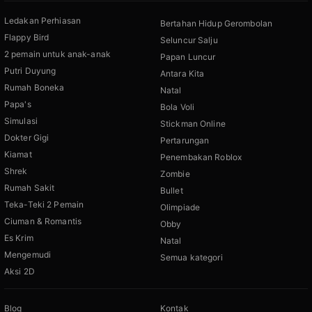
Ledakan Perhiasan
Bertahan Hidup Gerombolan
Flappy Bird
Seluncur Salju
2 pemain untuk anak-anak
Papan Luncur
Putri Duyung
Antara Kita
Rumah Boneka
Natal
Papa's
Bola Voli
Simulasi
Stickman Online
Dokter Gigi
Pertarungan
Kiamat
Penembakan Roblox
Shrek
Zombie
Rumah Sakit
Bullet
Teka-Teki 2 Pemain
Olimpiade
Ciuman & Romantis
Obby
Es Krim
Natal
Mengemudi
Semua kategori
Aksi 2D
Blog
Kontak