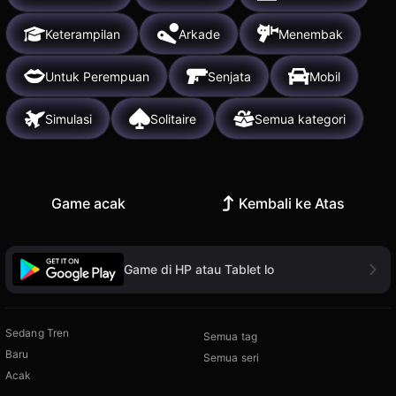
Keterampilan
Arkade
Menembak
Untuk Perempuan
Senjata
Mobil
Simulasi
Solitaire
Semua kategori
Game acak
Kembali ke Atas
Game di HP atau Tablet lo
Sedang Tren
Semua tag
Baru
Semua seri
Acak