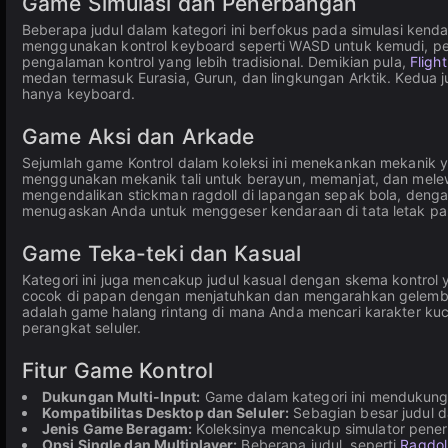
Game Simulasi dan Penerbangan
Beberapa judul dalam kategori ini berfokus pada simulasi kend
menggunakan kontrol keyboard seperti WASD untuk kemudi, pe
pengalaman kontrol yang lebih tradisional. Demikian pula,
Fligh
medan termasuk Eurasia, Gurun, dan lingkungan Arktik. Kedua 
hanya keyboard.
Game Aksi dan Arkade
Sejumlah game Kontrol dalam koleksi ini menekankan mekanik y
menggunakan mekanik tali untuk berayun, memanjat, dan mele
mengendalikan stickman ragdoll di lapangan sepak bola, deng
menugaskan Anda untuk menggeser kendaraan di tata letak pa
Game Teka-teki dan Kasual
Kategori ini juga mencakup judul kasual dengan skema kontro
cocok di papan dengan menjatuhkan dan mengarahkan gelembun
adalah game halang rintang di mana Anda mencari karakter kuc
perangkat seluler.
Fitur Game Kontrol
Dukungan Multi-Input:
Game dalam kategori ini mendukung 
Kompatibilitas Desktop dan Seluler:
Sebagian besar judul da
Jenis Game Beragam:
Koleksinya mencakup simulator pener
Opsi Single dan Multiplayer:
Beberapa judul, seperti
Ragdoll