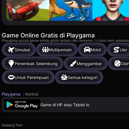
Game Online Gratis di Playgama
Playgama punya game online gratis terbaru dan terkeren. Lo bisa main sebebas
Simulasi
Multipemain
Mobil
Ular
Penembak Gelembung
Menggambar
Ola
Untuk Perempuan
Semua kategori
Playgama
/
Kontrol
Game di HP atau Tablet lo
Sedang Tren