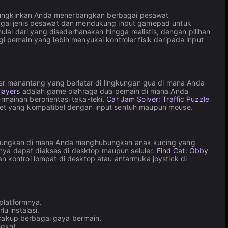
gkinkan Anda menerbangkan berbagai pesawat
bagai jenis pesawat dan mendukung input gamepad untuk
i dari yang disederhanakan hingga realistis, dengan pilihan
 pemain yang lebih menyukai kontroler fisik daripada input
er menantang yang berlatar di lingkungan gua di mana Anda
players
adalah game olahraga dua pemain di mana Anda
mainan berorientasi teka-teki,
Car Jam Solver: Traffic Puzzle
ret yang kompatibel dengan input sentuh maupun mouse.
ungkan di mana Anda menghubungkan anak kucing yang
ya dapat diakses di desktop maupun seluler.
Find Cat: Obby
 kontrol lompat di desktop atau antarmuka joystick di
platformnya.
u instalasi.
ncakup berbagai gaya bermain.
gkat.