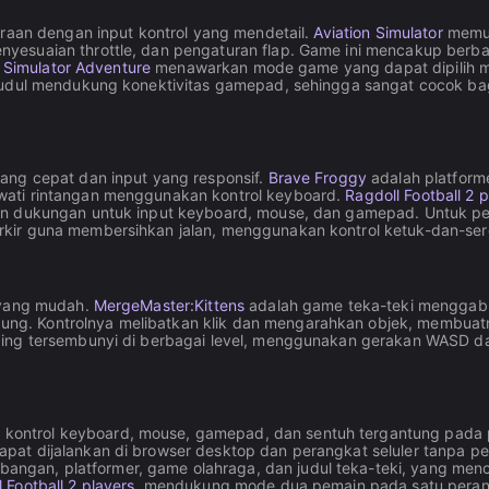
araan dengan input kontrol yang mendetail.
Aviation Simulator
memun
nyesuaian throttle, dan pengaturan flap. Game ini mencakup ber
t Simulator Adventure
menawarkan mode game yang dapat dipilih mula
judul mendukung konektivitas gamepad, sehingga sangat cocok bagi
ang cepat dan input yang responsif.
Brave Froggy
adalah platform
wati rintangan menggunakan kontrol keyboard.
Ragdoll Football 2 
an dukungan untuk input keyboard, mouse, dan gamepad. Untuk per
rkir guna membersihkan jalan, menggunakan kontrol ketuk-dan-se
l yang mudah.
MergeMaster:Kittens
adalah game teka-teki menggab
g. Kontrolnya melibatkan klik dan mengarahkan objek, membuatn
ing tersembunyi di berbagai level, menggunakan gerakan WASD dan
kontrol keyboard, mouse, gamepad, dan sentuh tergantung pada 
pat dijalankan di browser desktop dan perangkat seluler tanpa perl
bangan, platformer, game olahraga, dan judul teka-teki, yang me
 Football 2 players
, mendukung mode dua pemain pada satu peran