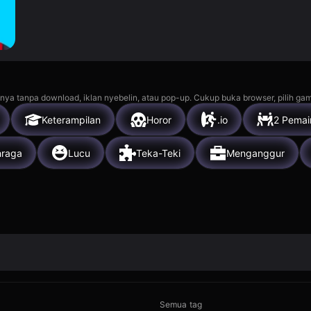
nya tanpa download, iklan nyebelin, atau pop-up. Cukup buka browser, pilih gam
Keterampilan
Horor
.io
2 Pemai
hraga
Lucu
Teka-Teki
Menganggur
Semua tag