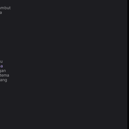
rambut
pa
mu
pa
gan
 tema
cang