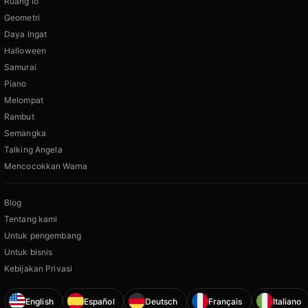
Ruang Io
Geometri
Daya Ingat
Halloween
Samurai
Piano
Melompat
Rambut
Semangka
Talking Angela
Mencocokkan Warna
Blog
Tentang kami
Untuk pengembang
Untuk bisnis
Kebijakan Privasi
English
Español
Deutsch
Français
Italiano