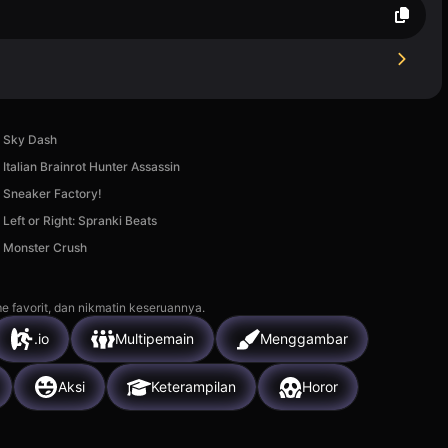
Sky Dash
Italian Brainrot Hunter Assassin
Sneaker Factory!
Left or Right: Spranki Beats
Monster Crush
e favorit, dan nikmatin keseruannya.
.io
Multipemain
Menggambar
Aksi
Keterampilan
Horor