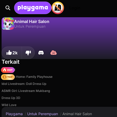
Login
Animal Hair Salon
Untuk Perempuan
Tidak
Simp
Simpan progresnya!
Animal Hair Salon adalah game untuk perempuan gratis oleh Studio6905. Mainkan online di Playgama.
2k
Terkait
TB World
My Town Home: Family Playhouse
Idol Livestream: Doll Dress Up
ASMR Girl: Livestream Mukbang
Dress Up 3D
Wild Love
Playgama
/
Untuk Perempuan
/
Animal Hair Salon