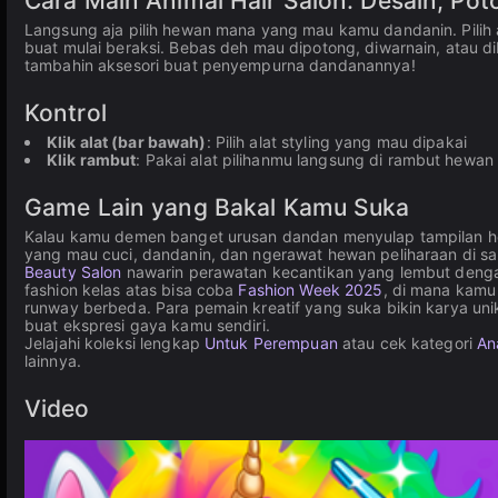
Cara Main Animal Hair Salon: Desain, Po
Langsung aja pilih hewan mana yang mau kamu dandanin. Pilih al
buat mulai beraksi. Bebas deh mau dipotong, diwarnain, atau di
tambahin aksesori buat penyempurna dandanannya!
Kontrol
Klik alat (bar bawah)
: Pilih alat styling yang mau dipakai
Klik rambut
: Pakai alat pilihanmu langsung di rambut hewan
Game Lain yang Bakal Kamu Suka
Kalau kamu demen banget urusan dandan menyulap tampilan 
yang mau cuci, dandanin, dan ngerawat hewan peliharaan di sa
Beauty Salon
nawarin perawatan kecantikan yang lembut dengan
fashion kelas atas bisa coba
Fashion Week 2025
, di mana kamu
runway berbeda. Para pemain kreatif yang suka bikin karya uni
buat ekspresi gaya kamu sendiri.
Jelajahi koleksi lengkap
Untuk Perempuan
atau cek kategori
An
lainnya.
Video