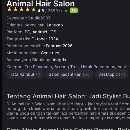
Animal Hair Salon
★★★★★
4.6
/ 2389 suara
3+
Developer:
Studio6905
Orientasi permainan:
Lanskap
Platform:
PC, Android, iOS
Tanggal rilis:
Oktober 2024
Pembaruan terakhir:
Februari 2026
Mesin permainan:
Construct
Bahasa yang Didukung:
Inggris
Kategori:
Top Playgama
,
Sedang Tren
,
Untuk Perempuan
,
Anak-
Tata Rambut
74
Salon Kecantikan
155
Desktop
5174
Tentang Animal Hair Salon: Jadi Stylist
Di Animal Hair Salon, kamu bakal didapuk jadi stylist kreatif d
potong, dan kasih warna rambut paling unik, terus percantik ta
warna ungu dengan tarikan laci berbentuk hati emas di depan c
sayap kuning dan mahkota emas di atas rumput, plus monyet c