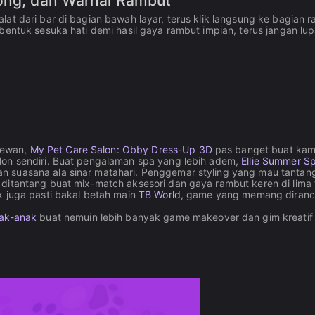
tong, dan Warnai Rambut
at dari bar di bagian bawah layar, terus klik langsung ke bagian 
bentuk sesuka hati demi hasil gaya rambut impian, terus jangan lu
hewan,
My Pet Care Salon: Obby Dress-Up 3D
pas banget buat ka
lon sendiri. Buat pengalaman spa yang lebih adem,
Ellie Summer S
 suasana ala sinar matahari. Penggemar styling yang mau tantan
 ditantang buat mix-match aksesori dan gaya rambut keren di lima
k juga pasti bakal betah main
TB World
, game yang memang diran
ak-anak
buat nemuin lebih banyak game makeover dan gim kreatif