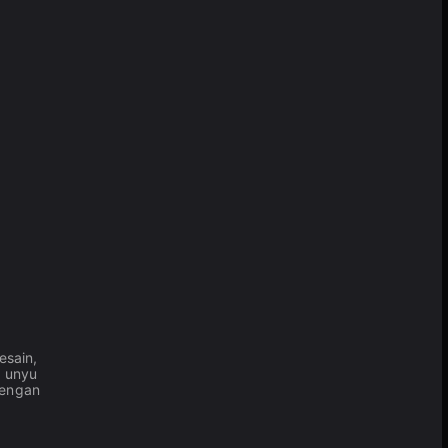
esain,
s unyu
dengan