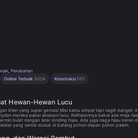
anak
,
Perubahan
Online Terbaik
5024
Konstruksi
501
 Buat Hewan-Hewan Lucu
engan klien yang super gemas! Misi kamu simpel tapi nagih banget: d
mpilan mereka pakai aksesori lucu. Kelihatannya bakal ada meja ria
ermin bulat dengan latar dinding hijau. Ada juga naga hijau keren 
okelat yang santai duduk di batang pohon depan pohon palem.