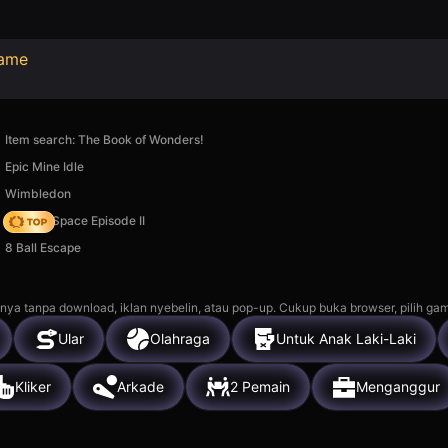
Game
Item search: The Book of Wonders!
Epic Mine Idle
Wimbledon
Zombie Space Episode II
8 Ball Escape
nya tanpa download, iklan nyebelin, atau pop-up. Cukup buka browser, pilih gam
Ular
Olahraga
Untuk Anak Laki-Laki
Kliker
Arkade
2 Pemain
Menganggur