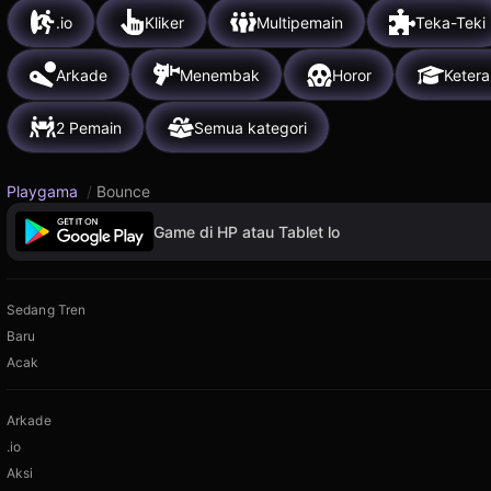
.io
Kliker
Multipemain
Teka-Teki
Arkade
Menembak
Horor
Ketera
2 Pemain
Semua kategori
Playgama
/
Bounce
Game di HP atau Tablet lo
Sedang Tren
Baru
Acak
Arkade
.io
Aksi