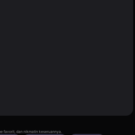
e favorit, dan nikmatin keseruannya.