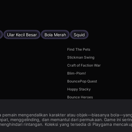
Ular Kecil Besar
Bola Merah
Squid
Find The Pets
Stickman Swing
Craft of Faction War
Blim-Plom!
BouncePop Quest
Hoppy Stacky
Bounce Heroes
a pemain mengendalikan karakter atau objek—biasanya bola—yang 
ompat, menggelinding, dan memantul dari permukaan. Game ini ser
enghindari rintangan. Koleksi yang tersedia di Playgama mencakup