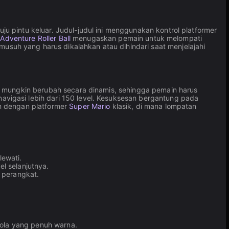
 pintu keluar. Judul-judul ini menggunakan kontrol platformer
 Adventure Roller Ball
menugaskan pemain untuk melompati
uh yang harus dikalahkan atau dihindari saat menjelajahi
n mungkin berubah secara dinamis, sehingga pemain harus
avigasi lebih dari 150 level. Kesuksesan bergantung pada
an dengan platformer
Super Mario
klasik, di mana lompatan
lewati.
l selanjutnya.
 perangkat.
bola yang penuh warna.