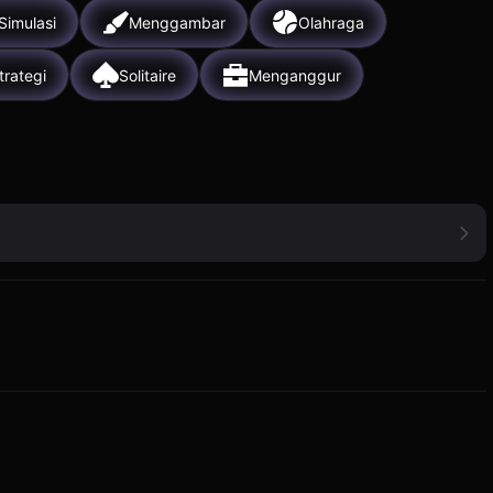
Simulasi
Menggambar
Olahraga
trategi
Solitaire
Menganggur