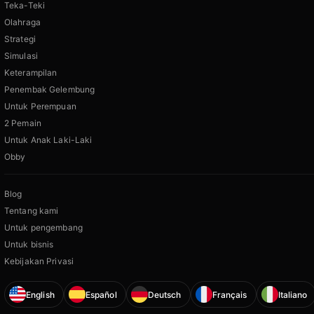
Teka-Teki
Olahraga
Strategi
Simulasi
Keterampilan
Penembak Gelembung
Untuk Perempuan
2 Pemain
Untuk Anak Laki-Laki
Obby
Blog
Tentang kami
Untuk pengembang
Untuk bisnis
Kebijakan Privasi
English
Español
Deutsch
Français
Italiano