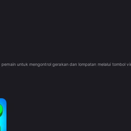
pemain untuk mengontrol gerakan dan lompatan melalui tombol vir