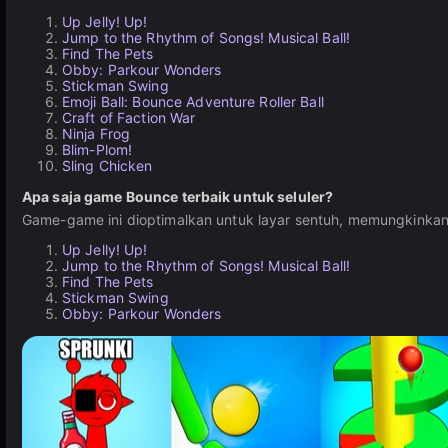
Up Jelly! Up!
Jump to the Rhythm of Songs! Musical Ball!
Find The Pets
Obby: Parkour Wonders
Stickman Swing
Emoji Ball: Bounce Adventure Roller Ball
Craft of Faction War
Ninja Frog
Blim-Plom!
Sling Chicken
Apa saja game Bounce terbaik untuk seluler?
Game-game ini dioptimalkan untuk layar sentuh, memungkinkan 
Up Jelly! Up!
Jump to the Rhythm of Songs! Musical Ball!
Find The Pets
Stickman Swing
Obby: Parkour Wonders