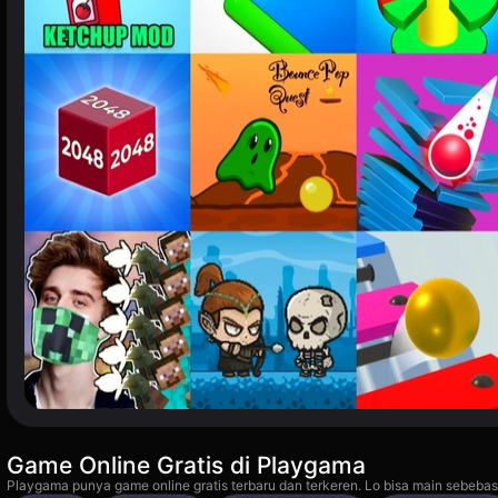
Game Online Gratis di Playgama
Playgama punya game online gratis terbaru dan terkeren. Lo bisa main sebebas